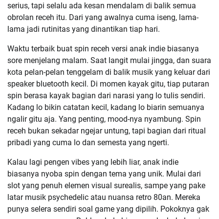
serius, tapi selalu ada kesan mendalam di balik semua
obrolan receh itu. Dari yang awalnya cuma iseng, lama-
lama jadi rutinitas yang dinantikan tiap hari.
Waktu terbaik buat spin receh versi anak indie biasanya
sore menjelang malam. Saat langit mulai jingga, dan suara
kota pelan-pelan tenggelam di balik musik yang keluar dari
speaker bluetooth kecil. Di momen kayak gitu, tiap putaran
spin berasa kayak bagian dari narasi yang lo tulis sendiri.
Kadang lo bikin catatan kecil, kadang lo biarin semuanya
ngalir gitu aja. Yang penting, mood-nya nyambung. Spin
receh bukan sekadar ngejar untung, tapi bagian dari ritual
pribadi yang cuma lo dan semesta yang ngerti.
Kalau lagi pengen vibes yang lebih liar, anak indie
biasanya nyoba spin dengan tema yang unik. Mulai dari
slot yang penuh elemen visual surealis, sampe yang pake
latar musik psychedelic atau nuansa retro 80an. Mereka
punya selera sendiri soal game yang dipilih. Pokoknya gak