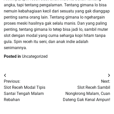
angka, tapi tentang pengalaman. Tentang gimana lo bisa
nemuin kebahagiaan kecil dari sesuatu yang gak dianggap
penting sama orang lain. Tentang gimana lo ngehargain
proses meski hasilnya gak selalu manis. Dan yang paling
penting, tentang gimana lo tetep bisa jadi lo, sambil muter
slot dengan modal yang cuma seharga kopi hitam tanpa
gula. Spin receh itu seni, dan anak indie adalah
senimannya.
Posted in
Uncategorized
Post
Previous:
Next:
navigation
Slot Receh Modal Tipis
Slot Receh Sambil
Santai Tengah Malam
Nongkrong Malam, Cuan
Rebahan
Dateng Gak Kenal Ampun!