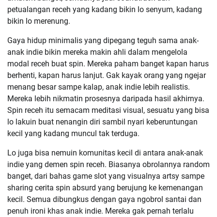
petualangan receh yang kadang bikin lo senyum, kadang
bikin lo merenung.
Gaya hidup minimalis yang dipegang teguh sama anak-
anak indie bikin mereka makin ahli dalam mengelola
modal receh buat spin. Mereka paham banget kapan harus
berhenti, kapan harus lanjut. Gak kayak orang yang ngejar
menang besar sampe kalap, anak indie lebih realistis.
Mereka lebih nikmatin prosesnya daripada hasil akhirnya.
Spin receh itu semacam meditasi visual, sesuatu yang bisa
lo lakuin buat nenangin diri sambil nyari keberuntungan
kecil yang kadang muncul tak terduga.
Lo juga bisa nemuin komunitas kecil di antara anak-anak
indie yang demen spin receh. Biasanya obrolannya random
banget, dari bahas game slot yang visualnya artsy sampe
sharing cerita spin absurd yang berujung ke kemenangan
kecil. Semua dibungkus dengan gaya ngobrol santai dan
penuh ironi khas anak indie. Mereka gak pernah terlalu