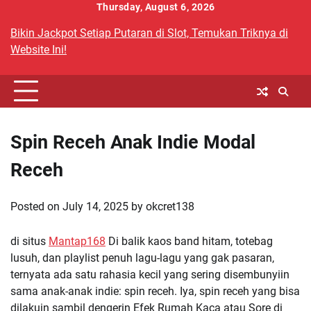
Skip
Thursday, August 6, 2026
to
Bikin Jackpot Setiap Putaran di Slot, Temukan Triknya di
content
Website Ini!
Spin Receh Anak Indie Modal
Receh
Posted on
July 14, 2025
by
okcret138
di situs
Mantap168
Di balik kaos band hitam, totebag
lusuh, dan playlist penuh lagu-lagu yang gak pasaran,
ternyata ada satu rahasia kecil yang sering disembunyiin
sama anak-anak indie: spin receh. Iya, spin receh yang bisa
dilakuin sambil dengerin Efek Rumah Kaca atau Sore di