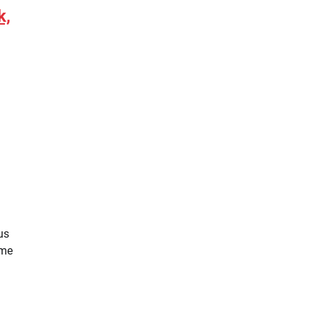
k,
us
ame