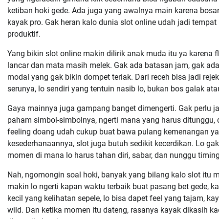
ketiban hoki gede. Ada juga yang awalnya main karena bosan, 
kayak pro. Gak heran kalo dunia slot online udah jadi tempa
produktif.
Yang bikin slot online makin dilirik anak muda itu ya karena 
lancar dan mata masih melek. Gak ada batasan jam, gak ada 
modal yang gak bikin dompet teriak. Dari receh bisa jadi reje
serunya, lo sendiri yang tentuin nasib lo, bukan bos galak ata
Gaya mainnya juga gampang banget dimengerti. Gak perlu jad
paham simbol-simbolnya, ngerti mana yang harus ditunggu, 
feeling doang udah cukup buat bawa pulang kemenangan yang
kesederhanaannya, slot juga butuh sedikit kecerdikan. Lo ga
momen di mana lo harus tahan diri, sabar, dan nunggu timing
Nah, ngomongin soal hoki, banyak yang bilang kalo slot itu 
makin lo ngerti kapan waktu terbaik buat pasang bet gede, ka
kecil yang kelihatan sepele, lo bisa dapet feel yang tajam, 
wild. Dan ketika momen itu dateng, rasanya kayak dikasih ka