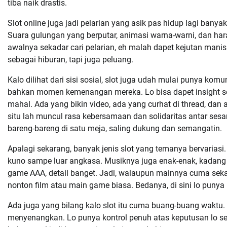
tiba naik drastis.
Slot online juga jadi pelarian yang asik pas hidup lagi bany
Suara gulungan yang berputar, animasi warna-warni, dan har
awalnya sekadar cari pelarian, eh malah dapet kejutan manis 
sebagai hiburan, tapi juga peluang.
Kalo dilihat dari sisi sosial, slot juga udah mulai punya kom
bahkan momen kemenangan mereka. Lo bisa dapet insight seru
mahal. Ada yang bikin video, ada yang curhat di thread, dan
situ lah muncul rasa kebersamaan dan solidaritas antar sesama 
bareng-bareng di satu meja, saling dukung dan semangatin.
Apalagi sekarang, banyak jenis slot yang temanya bervariasi.
kuno sampe luar angkasa. Musiknya juga enak-enak, kadang 
game AAA, detail banget. Jadi, walaupun mainnya cuma sekada
nonton film atau main game biasa. Bedanya, di sini lo punya
Ada juga yang bilang kalo slot itu cuma buang-buang waktu.
menyenangkan. Lo punya kontrol penuh atas keputusan lo sendi