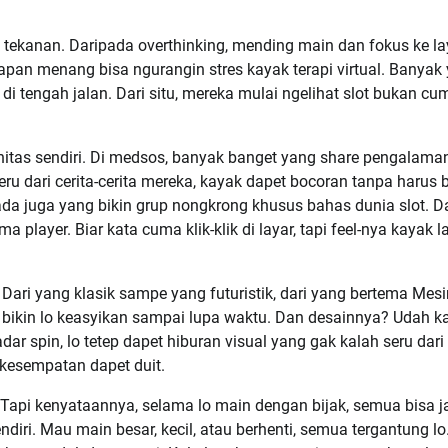
ak tekanan. Daripada overthinking, mending main dan fokus ke la
apan menang bisa ngurangin stres kayak terapi virtual. Banyak
di tengah jalan. Dari situ, mereka mulai ngelihat slot bukan cu
unitas sendiri. Di medsos, banyak banget yang share pengalaman,
 dari cerita-cerita mereka, kayak dapet bocoran tanpa harus 
 ada juga yang bikin grup nongkrong khusus bahas dunia slot. Da
player. Biar kata cuma klik-klik di layar, tapi feel-nya kayak l
 Dari yang klasik sampe yang futuristik, dari yang bertema Mesi
bikin lo keasyikan sampai lupa waktu. Dan desainnya? Udah k
r spin, lo tetep dapet hiburan visual yang gak kalah seru dari
 kesempatan dapet duit.
 Tapi kenyataannya, selama lo main dengan bijak, semua bisa j
ri. Mau main besar, kecil, atau berhenti, semua tergantung lo.