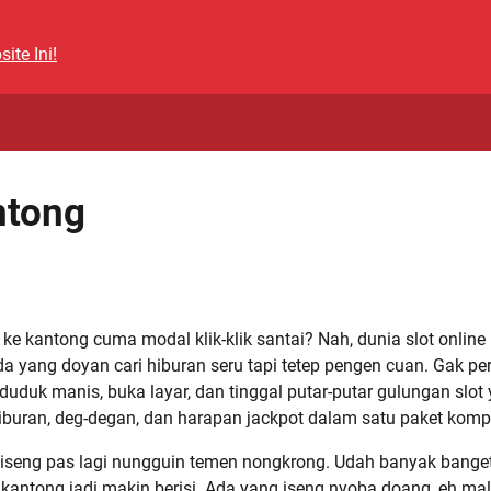
ite Ini!
antong
 ke kantong cuma modal klik-klik santai? Nah, dunia slot online
ang doyan cari hiburan seru tapi tetep pengen cuan. Gak per
duduk manis, buka layar, dan tinggal putar-putar gulungan slot
buran, deg-degan, dan harapan jackpot dalam satu paket kompl
n iseng pas lagi nungguin temen nongkrong. Udah banyak bange
kantong jadi makin berisi. Ada yang iseng nyoba doang, eh ma