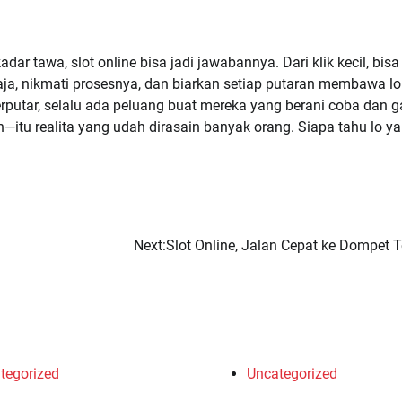
adar tawa, slot online bisa jadi jawabannya. Dari klik kecil, bisa 
 aja, nikmati prosesnya, dan biarkan setiap putaran membawa lo
rputar, selalu ada peluang buat mereka yang berani coba dan g
an—itu realita yang udah dirasain banyak orang. Siapa tahu lo y
Next:
Slot Online, Jalan Cepat ke Dompet T
tegorized
Uncategorized