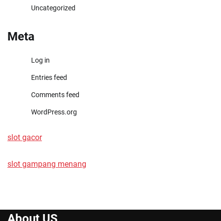
Uncategorized
Meta
Log in
Entries feed
Comments feed
WordPress.org
slot gacor
slot gampang menang
About US