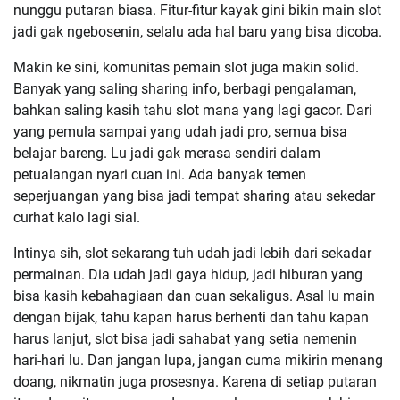
nunggu putaran biasa. Fitur-fitur kayak gini bikin main slot
jadi gak ngebosenin, selalu ada hal baru yang bisa dicoba.
Makin ke sini, komunitas pemain slot juga makin solid.
Banyak yang saling sharing info, berbagi pengalaman,
bahkan saling kasih tahu slot mana yang lagi gacor. Dari
yang pemula sampai yang udah jadi pro, semua bisa
belajar bareng. Lu jadi gak merasa sendiri dalam
petualangan nyari cuan ini. Ada banyak temen
seperjuangan yang bisa jadi tempat sharing atau sekedar
curhat kalo lagi sial.
Intinya sih, slot sekarang tuh udah jadi lebih dari sekadar
permainan. Dia udah jadi gaya hidup, jadi hiburan yang
bisa kasih kebahagiaan dan cuan sekaligus. Asal lu main
dengan bijak, tahu kapan harus berhenti dan tahu kapan
harus lanjut, slot bisa jadi sahabat yang setia nemenin
hari-hari lu. Dan jangan lupa, jangan cuma mikirin menang
doang, nikmatin juga prosesnya. Karena di setiap putaran