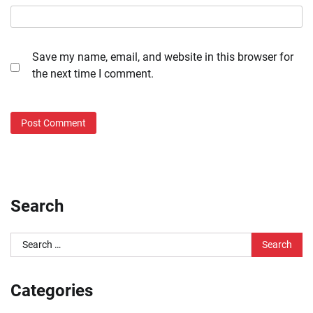
Save my name, email, and website in this browser for
the next time I comment.
Search
Search
for:
Categories