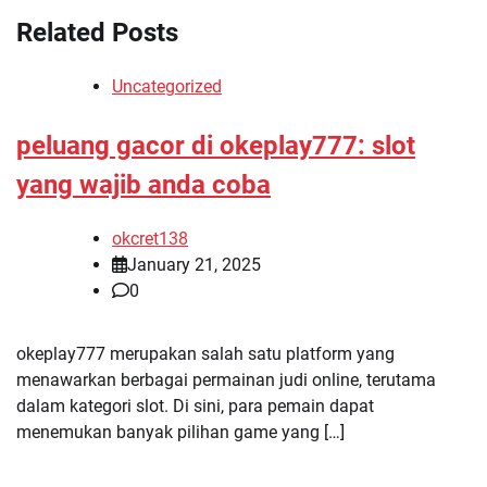
Related Posts
Uncategorized
peluang gacor di okeplay777: slot
yang wajib anda coba
okcret138
January 21, 2025
0
okeplay777 merupakan salah satu platform yang
menawarkan berbagai permainan judi online, terutama
dalam kategori slot. Di sini, para pemain dapat
menemukan banyak pilihan game yang […]