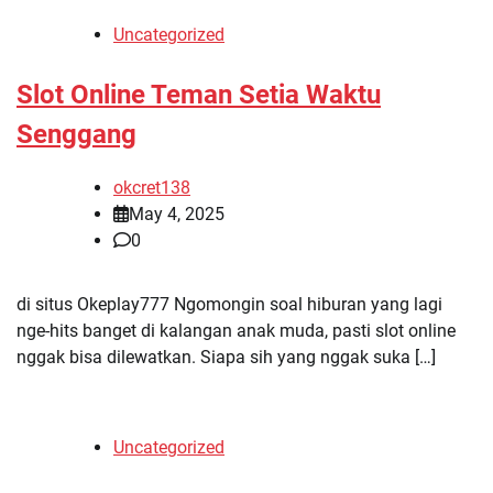
Uncategorized
Slot Online Teman Setia Waktu
Senggang
okcret138
May 4, 2025
0
di situs Okeplay777 Ngomongin soal hiburan yang lagi
nge-hits banget di kalangan anak muda, pasti slot online
nggak bisa dilewatkan. Siapa sih yang nggak suka […]
Uncategorized