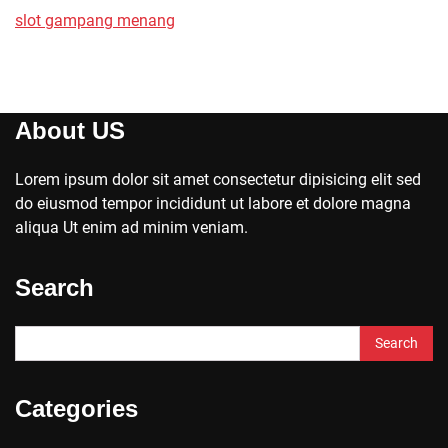
slot gampang menang
About US
Lorem ipsum dolor sit amet consectetur dipisicing elit sed
do eiusmod tempor incididunt ut labore et dolore magna
aliqua Ut enim ad minim veniam.
Search
Search
for:
Categories