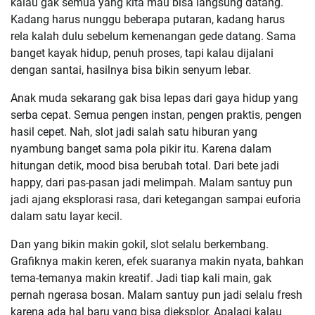
kalau gak semua yang kita mau bisa langsung datang.
Kadang harus nunggu beberapa putaran, kadang harus
rela kalah dulu sebelum kemenangan gede datang. Sama
banget kayak hidup, penuh proses, tapi kalau dijalani
dengan santai, hasilnya bisa bikin senyum lebar.
Anak muda sekarang gak bisa lepas dari gaya hidup yang
serba cepat. Semua pengen instan, pengen praktis, pengen
hasil cepet. Nah, slot jadi salah satu hiburan yang
nyambung banget sama pola pikir itu. Karena dalam
hitungan detik, mood bisa berubah total. Dari bete jadi
happy, dari pas-pasan jadi melimpah. Malam santuy pun
jadi ajang eksplorasi rasa, dari ketegangan sampai euforia
dalam satu layar kecil.
Dan yang bikin makin gokil, slot selalu berkembang.
Grafiknya makin keren, efek suaranya makin nyata, bahkan
tema-temanya makin kreatif. Jadi tiap kali main, gak
pernah ngerasa bosan. Malam santuy pun jadi selalu fresh
karena ada hal baru yang bisa dieksplor. Apalagi kalau