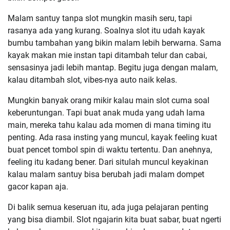
Malam santuy tanpa slot mungkin masih seru, tapi
rasanya ada yang kurang. Soalnya slot itu udah kayak
bumbu tambahan yang bikin malam lebih berwarna. Sama
kayak makan mie instan tapi ditambah telur dan cabai,
sensasinya jadi lebih mantap. Begitu juga dengan malam,
kalau ditambah slot, vibes-nya auto naik kelas.
Mungkin banyak orang mikir kalau main slot cuma soal
keberuntungan. Tapi buat anak muda yang udah lama
main, mereka tahu kalau ada momen di mana timing itu
penting. Ada rasa insting yang muncul, kayak feeling kuat
buat pencet tombol spin di waktu tertentu. Dan anehnya,
feeling itu kadang bener. Dari situlah muncul keyakinan
kalau malam santuy bisa berubah jadi malam dompet
gacor kapan aja.
Di balik semua keseruan itu, ada juga pelajaran penting
yang bisa diambil. Slot ngajarin kita buat sabar, buat ngerti