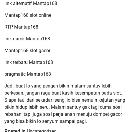
link alternatif Mantap168
Mantap168 slot online
RTP Mantap168
link gacor Mantap168
Mantap168 slot gacor
link terbaru Mantap168
pragmatic Mantap168
Jadi, buat lo yang pengen bikin malam santuy lebih
berkesan, jangan ragu buat kasih kesempatan pada slot.
Siapa tau, dari sekadar iseng, lo bisa nemuin kejutan yang
bikin hidup lebih seru. Malam santuy gak lagi cuma soal
rebahan, tapi juga soal perjalanan menuju dompet gacor
yang bisa bikin lo senyum sampai pagi.
Uncategorized
Posted in