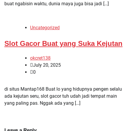
buat ngabisin waktu, dunia maya juga bisa jadi […]
Uncategorized
Slot Gacor Buat yang Suka Kejutan
okcret138
July 20, 2025
0
di situs Mantap168 Buat lo yang hidupnya pengen selalu
ada kejutan seru, slot gacor tuh udah jadi tempat main
yang paling pas. Nggak ada yang […]
Leave a Reply