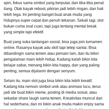
spin, fokus sama simbol yang berputar, dan tiba-tiba penat
ilang. Otak kayak reboot, pikiran jadi lebih ringan, dan hati
lebih lega. Ini penting banget buat anak muda yang
hidupnya super cepat dan penuh tekanan. Sekali lagi, slot
bukan cuma soal cuan, tapi juga tentang mental break
yang simple tapi efektif.
Buat yang suka tantangan sosial, bisa juga join turnamen
online. Rasanya kayak adu skill tapi tetep santai. Bisa
dibandingin sama temen atau pemain lain, dan itu bikin
pengalaman main lebih hidup. Kadang kalah bikin kita
belajar sabar, menang bikin kita happy, dan yang paling
penting, semua dijalanin dengan senyum.
Selain itu, main slot juga bisa bikin kita lebih kreatif.
Kadang kita nemuin simbol unik atau animasi lucu, terus
jadi ide buat bikin meme, posting di media sosial, atau
sekadar share laugh sama temen. Kreativitas muncul dari
hal sederhana, dan ini bikin anak muda makin enjoy sama