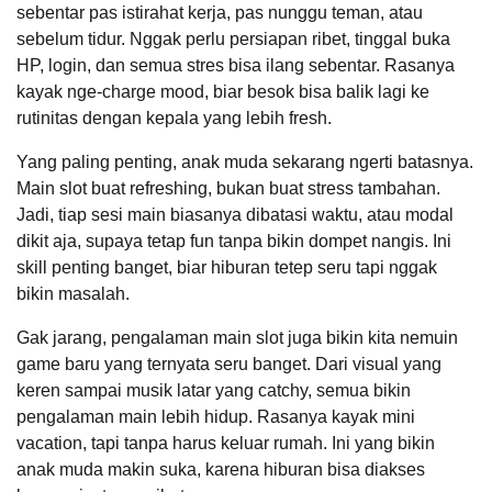
sebentar pas istirahat kerja, pas nunggu teman, atau
sebelum tidur. Nggak perlu persiapan ribet, tinggal buka
HP, login, dan semua stres bisa ilang sebentar. Rasanya
kayak nge-charge mood, biar besok bisa balik lagi ke
rutinitas dengan kepala yang lebih fresh.
Yang paling penting, anak muda sekarang ngerti batasnya.
Main slot buat refreshing, bukan buat stress tambahan.
Jadi, tiap sesi main biasanya dibatasi waktu, atau modal
dikit aja, supaya tetap fun tanpa bikin dompet nangis. Ini
skill penting banget, biar hiburan tetep seru tapi nggak
bikin masalah.
Gak jarang, pengalaman main slot juga bikin kita nemuin
game baru yang ternyata seru banget. Dari visual yang
keren sampai musik latar yang catchy, semua bikin
pengalaman main lebih hidup. Rasanya kayak mini
vacation, tapi tanpa harus keluar rumah. Ini yang bikin
anak muda makin suka, karena hiburan bisa diakses