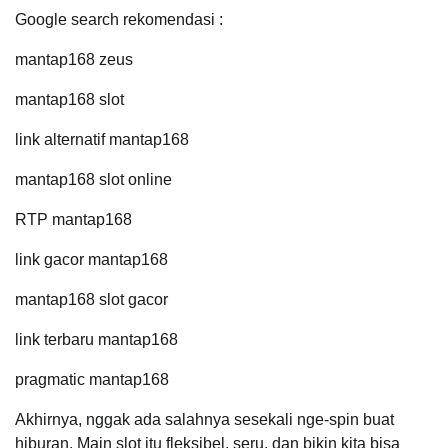
Google search rekomendasi :
mantap168 zeus
mantap168 slot
link alternatif mantap168
mantap168 slot online
RTP mantap168
link gacor mantap168
mantap168 slot gacor
link terbaru mantap168
pragmatic mantap168
Akhirnya, nggak ada salahnya sesekali nge-spin buat
hiburan. Main slot itu fleksibel, seru, dan bikin kita bisa