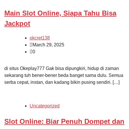
Main Slot Online, Siapa Tahu Bisa
Jackpot
okcret138
March 29, 2025
0
di situs Okeplay777 Gak bisa dipungkiri, hidup di zaman
sekarang tuh bener-bener beda banget sama dulu. Semua
serba cepat, instan, dan kadang bikin pusing sendiri. […]
Uncategorized
Slot Online: Biar Penuh Dompet dan