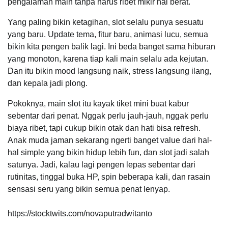
pengalaman main tanpa harus ribet mikir hal berat.
Yang paling bikin ketagihan, slot selalu punya sesuatu
yang baru. Update tema, fitur baru, animasi lucu, semua
bikin kita pengen balik lagi. Ini beda banget sama hiburan
yang monoton, karena tiap kali main selalu ada kejutan.
Dan itu bikin mood langsung naik, stress langsung ilang,
dan kepala jadi plong.
Pokoknya, main slot itu kayak tiket mini buat kabur
sebentar dari penat. Nggak perlu jauh-jauh, nggak perlu
biaya ribet, tapi cukup bikin otak dan hati bisa refresh.
Anak muda jaman sekarang ngerti banget value dari hal-
hal simple yang bikin hidup lebih fun, dan slot jadi salah
satunya. Jadi, kalau lagi pengen lepas sebentar dari
rutinitas, tinggal buka HP, spin beberapa kali, dan rasain
sensasi seru yang bikin semua penat lenyap.
https://stocktwits.com/novaputradwitanto