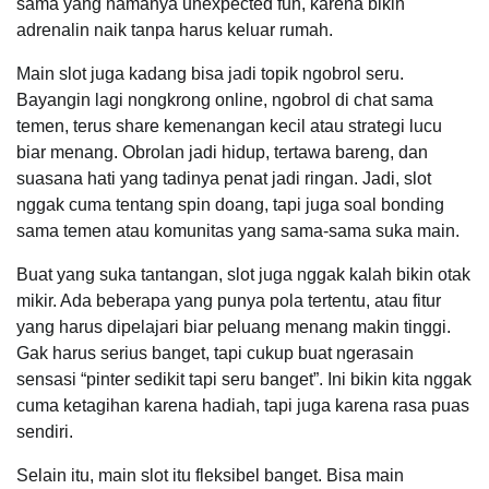
sama yang namanya unexpected fun, karena bikin
adrenalin naik tanpa harus keluar rumah.
Main slot juga kadang bisa jadi topik ngobrol seru.
Bayangin lagi nongkrong online, ngobrol di chat sama
temen, terus share kemenangan kecil atau strategi lucu
biar menang. Obrolan jadi hidup, tertawa bareng, dan
suasana hati yang tadinya penat jadi ringan. Jadi, slot
nggak cuma tentang spin doang, tapi juga soal bonding
sama temen atau komunitas yang sama-sama suka main.
Buat yang suka tantangan, slot juga nggak kalah bikin otak
mikir. Ada beberapa yang punya pola tertentu, atau fitur
yang harus dipelajari biar peluang menang makin tinggi.
Gak harus serius banget, tapi cukup buat ngerasain
sensasi “pinter sedikit tapi seru banget”. Ini bikin kita nggak
cuma ketagihan karena hadiah, tapi juga karena rasa puas
sendiri.
Selain itu, main slot itu fleksibel banget. Bisa main