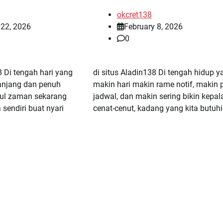
okcret138
 22, 2026
February 8, 2026
0
8 Di tengah hari yang
di situs Aladin138 Di tengah hidup y
anjang dan penuh
makin hari makin rame notif, makin 
gaul zaman sekarang
jadwal, dan makin sering bikin kepal
 sendiri buat nyari
cenat-cenut, kadang yang kita butuhi