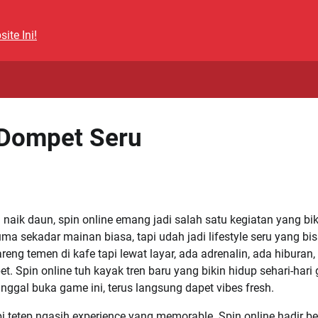
ite Ini!
i Dompet Seru
naik daun, spin online emang jadi salah satu kegiatan yang bik
a sekadar mainan biasa, tapi udah jadi lifestyle seru yang bi
ng temen di kafe tapi lewat layar, ada adrenalin, ada hiburan,
. Spin online tuh kayak tren baru yang bikin hidup sehari-hari 
inggal buka game ini, terus langsung dapet vibes fresh.
 tetep ngasih experience yang memorable. Spin online hadir be