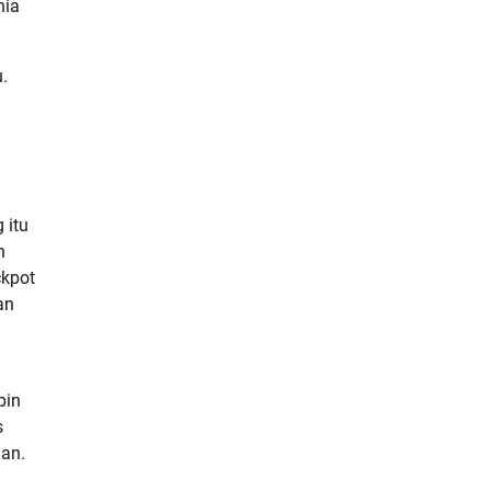
nia
.
 itu
n
ckpot
an
pin
s
han.