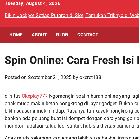
Skip
Tuesday, August 4, 2026
to
Bikin Jackpot Setiap Putaran di Slot, Temukan Triknya di Webs
content
HOME
ABOUT
BLOG
CONTACT
Spin Online: Cara Fresh Is
Posted on
September 21, 2025
by
okcret138
di situs
Okeplay777
Ngomongin soal hiburan online yang lagi 
anak muda makin betah nongkrong di layar gadget. Bukan cum
bikin suasana makin hidup. Rasanya tuh kayak nongkrong bare
bahkan ada peluang buat isi dompet dengan cara yang ga ribet
monoton, apalagi kalau lagi suntuk habis aktivitas panjang, t
Anak muda sekarang kan emang lebih suka hal-hal instan tapi