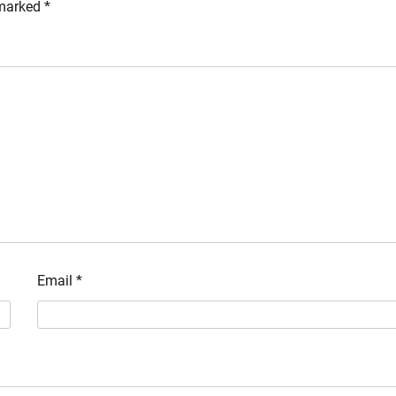
 marked
*
Email
*