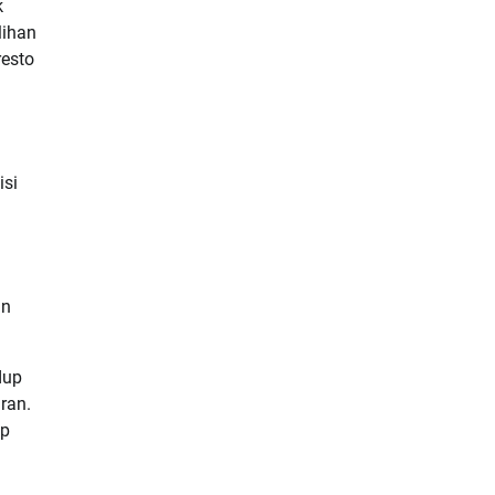
k
lihan
resto
isi
in
dup
ran.
ep