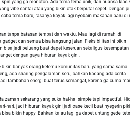
i spin yang ga monoton. Ada tema-tema unik, dari nuansa klasi
yang vibe santai atau yang bikin otak berputar cepet. Dengan pi
li coba tema baru, rasanya kayak lagi nyobain makanan baru di 
ran tanpa batasan tempat dan waktu. Mau lagi di rumah, di
gadget dan semua bisa langsung jalan. Fleksibilitas ini bikin
 bisa jadi peluang buat dapet keseruan sekaligus kesempatan 
anget dengan gaya hiburan kayak gini.
nline bikin banyak orang ketemu komunitas baru yang sama-sama
areng, ada sharing pengalaman seru, bahkan kadang ada cerita
i jadi tambahan energi buat terus semangat, karena ga cuma ma
muda zaman sekarang yang suka hal-hal simple tapi impactful. Hi
hari, jadi hiburan kayak gini jadi oase kecil buat nyegerin piki
ya bisa bikin happy. Bahkan kalau lagi ga dapet untung gede, tet