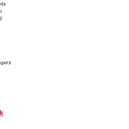
uda
u
g
ngan
ak