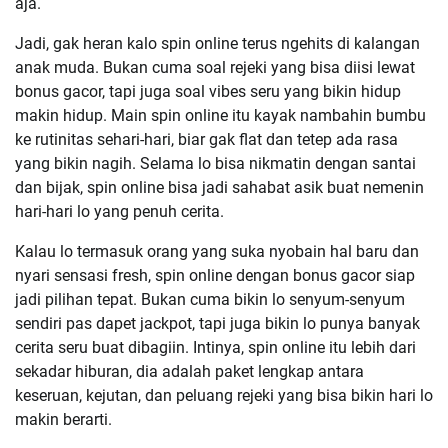
aja.
Jadi, gak heran kalo spin online terus ngehits di kalangan
anak muda. Bukan cuma soal rejeki yang bisa diisi lewat
bonus gacor, tapi juga soal vibes seru yang bikin hidup
makin hidup. Main spin online itu kayak nambahin bumbu
ke rutinitas sehari-hari, biar gak flat dan tetep ada rasa
yang bikin nagih. Selama lo bisa nikmatin dengan santai
dan bijak, spin online bisa jadi sahabat asik buat nemenin
hari-hari lo yang penuh cerita.
Kalau lo termasuk orang yang suka nyobain hal baru dan
nyari sensasi fresh, spin online dengan bonus gacor siap
jadi pilihan tepat. Bukan cuma bikin lo senyum-senyum
sendiri pas dapet jackpot, tapi juga bikin lo punya banyak
cerita seru buat dibagiin. Intinya, spin online itu lebih dari
sekadar hiburan, dia adalah paket lengkap antara
keseruan, kejutan, dan peluang rejeki yang bisa bikin hari lo
makin berarti.