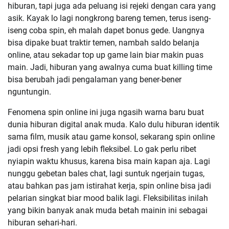
hiburan, tapi juga ada peluang isi rejeki dengan cara yang
asik. Kayak lo lagi nongkrong bareng temen, terus iseng-
iseng coba spin, eh malah dapet bonus gede. Uangnya
bisa dipake buat traktir temen, nambah saldo belanja
online, atau sekadar top up game lain biar makin puas
main. Jadi, hiburan yang awalnya cuma buat killing time
bisa berubah jadi pengalaman yang bener-bener
nguntungin.
Fenomena spin online ini juga ngasih warna baru buat
dunia hiburan digital anak muda. Kalo dulu hiburan identik
sama film, musik atau game konsol, sekarang spin online
jadi opsi fresh yang lebih fleksibel. Lo gak perlu ribet
nyiapin waktu khusus, karena bisa main kapan aja. Lagi
nunggu gebetan bales chat, lagi suntuk ngerjain tugas,
atau bahkan pas jam istirahat kerja, spin online bisa jadi
pelarian singkat biar mood balik lagi. Fleksibilitas inilah
yang bikin banyak anak muda betah mainin ini sebagai
hiburan sehari-hari.