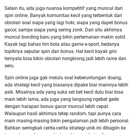
Selain itu, ada juga nuansa kompetitif yang muncul dari
spin online. Banyak komunitas kecil yang terbentuk dari
obrolan soal siapa yang lagi hoki, siapa yang dapet bonus
gacor, sampe siapa yang sering zonk. Dari situ akhirnya
muncul bonding baru yang bikin pertemanan makin solid.
Kayak lagi bahas tim bola atau game e-sport, bedanya
topiknya seputar spin dan bonus. Hal kecil kayak gini
ternyata bisa bikin obrolan nongkrong jadi lebih rame dan
seru.
Spin online juga gak melulu soal keberuntungan doang,
ada strategi kecil yang biasanya dipake biar mainnya lebih
asik. Misalnya ada yang suka set bet kecil dulu biar bisa
main lebih lama, ada juga yang langsung ngebet gede
dengan harapan bonus gacor muncul lebih cepat.
Walaupun hasil akhirnya tetep random, tapi punya cara
main masing-masing bikin pengalaman jadi lebih personal.
Bahkan seringkali cerita-cerita strategi unik ini dibagiin ke