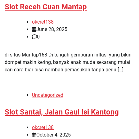
Slot Receh Cuan Mantap
okcret138
June 28, 2025
0
di situs Mantap168 Di tengah gempuran inflasi yang bikin
dompet makin kering, banyak anak muda sekarang mulai
cari cara biar bisa nambah pemasukan tanpa perlu […]
Uncategorized
Slot Santai, Jalan Gaul Isi Kantong
okcret138
October 4, 2025