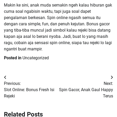
Makin ke sini, anak muda semakin ngeh kalau hiburan gak
cuma soal ngabisin waktu, tapi juga soal dapet
pengalaman berkesan. Spin online ngasih semua itu
dengan cara simple, fun, dan penuh kejutan. Bonus gacor
yang tiba-tiba muncul jadi simbol kalau rejeki bisa datang
kapan aja asal lo berani nyoba. Jadi, buat lo yang masih
ragu, cobain aja sensasi spin online, siapa tau rejeki lo lagi
ngantri buat mampir.
Posted in
Uncategorized
Post
Previous:
Next:
navigation
Slot Online: Bonus Fresh Isi
Spin Gacor, Anak Gaul Happy
Rejeki
Terus
Related Posts