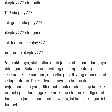
okeplay777 slot online
RTP okeplay777
link gacor okeplay777
okeplay777 slot gacor
link terbaru okeplay777
pragmatic okeplay777
Pada akhirnya, slot online udah jadi simbol baru dari gaya
hidup gaul. Bukan cuma tentang duit, tapi tentang
keseruan, kebersamaan, dan vibe positif yang muncul dari
setiap putaran. Rejeki deras hanyalah bonus dari
perjalanan seru yang ditempuh anak muda setiap kali klik
tombol spin. Jadi nggak heran kalau slot makin digemari
dan selalu jadi pilihan buat isi waktu, isi hati, sekaligus isi
dompet.