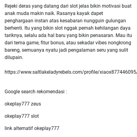
Rejeki deras yang datang dari slot jelas bikin motivasi buat
anak muda makin naik. Rasanya kayak dapet
penghargaan instan atas kesabaran nungguin gulungan
berhenti. Itu yang bikin slot nggak pernah kehilangan daya
tariknya, selalu ada hal baru yang bikin penasaran. Mau itu
dari tema game, fitur bonus, atau sekadar vibes nongkrong
bareng, semuanya nyatu jadi pengalaman seru yang sulit
dilupain.
https://www.saltlakeladyrebels.com/profile/xiaox877446095/
Google search rekomendasi :
okeplay777 zeus
okeplay777 slot
link alternatif okeplay777