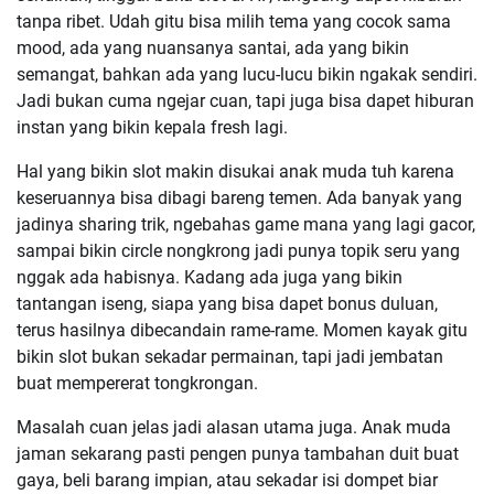
tanpa ribet. Udah gitu bisa milih tema yang cocok sama
mood, ada yang nuansanya santai, ada yang bikin
semangat, bahkan ada yang lucu-lucu bikin ngakak sendiri.
Jadi bukan cuma ngejar cuan, tapi juga bisa dapet hiburan
instan yang bikin kepala fresh lagi.
Hal yang bikin slot makin disukai anak muda tuh karena
keseruannya bisa dibagi bareng temen. Ada banyak yang
jadinya sharing trik, ngebahas game mana yang lagi gacor,
sampai bikin circle nongkrong jadi punya topik seru yang
nggak ada habisnya. Kadang ada juga yang bikin
tantangan iseng, siapa yang bisa dapet bonus duluan,
terus hasilnya dibecandain rame-rame. Momen kayak gitu
bikin slot bukan sekadar permainan, tapi jadi jembatan
buat mempererat tongkrongan.
Masalah cuan jelas jadi alasan utama juga. Anak muda
jaman sekarang pasti pengen punya tambahan duit buat
gaya, beli barang impian, atau sekadar isi dompet biar