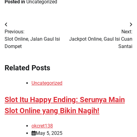
Posted in
Uncategorized
Post
Previous:
Next:
navigation
Slot Online, Jalan Gaul Isi
Jackpot Online, Gaul Isi Cuan
Dompet
Santai
Related Posts
Uncategorized
Slot Itu Happy Ending: Serunya Main
Slot Online yang Bikin Nagih!
okcret138
May 5, 2025