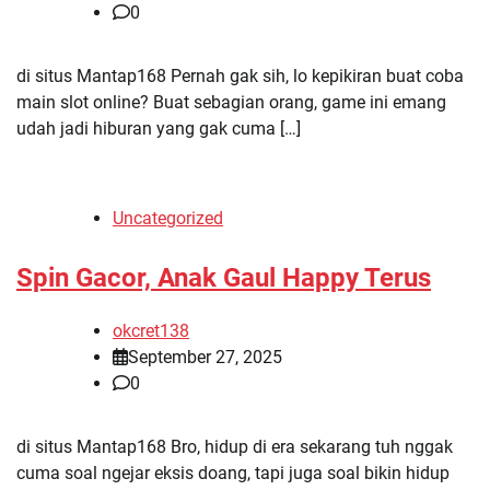
0
di situs Mantap168 Pernah gak sih, lo kepikiran buat coba
main slot online? Buat sebagian orang, game ini emang
udah jadi hiburan yang gak cuma […]
Uncategorized
Spin Gacor, Anak Gaul Happy Terus
okcret138
September 27, 2025
0
di situs Mantap168 Bro, hidup di era sekarang tuh nggak
cuma soal ngejar eksis doang, tapi juga soal bikin hidup