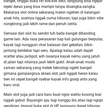
banget, tinggal buka HP, klik-klik dikit, langsung bisa ngejar
rejeki deras yang bisa mampir tanpa disangka-sangka.
Makanya slot online sekarang makin ngetren di kalangan
anak hits, soalnya nggak cuma hiburan, tapi juga bikin vibe
nongkrong jadi lebih rame dan penuh cerita.
Sensasi dari slot itu sendiri tuh beda banget dibanding
game lain. Ada rasa penasaran tiap kali gulungan berputar,
kayak lagi nungguin chat balasan dari gebetan, bikin
jantung berdebar tapi seru. Apalagi kalau udah dapet
scatter atau jackpot, wih rasanya kayak nemu uang jatuh
di jalan tapi nilainya jauh lebih gokil. Anak-anak muda
zaman sekarang yang melek teknologi ngerti banget
gimana gampangnya akses slot, jadi nggak heran kalau
tren ini cepet banget nyebar kayak info gosip artis yang
baru viral.
Main slot juga jadi cara baru buat ngisi waktu kosong biar
nggak gabut. Bayangin aja, lagi nunggu bis atau lagi ngopi
sendirian, tinggal buka slot di HP, langsung dapet hiburan