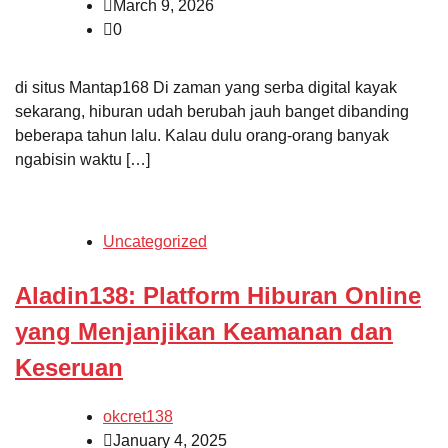
March 9, 2026
0
di situs Mantap168 Di zaman yang serba digital kayak
sekarang, hiburan udah berubah jauh banget dibanding
beberapa tahun lalu. Kalau dulu orang-orang banyak
ngabisin waktu […]
Uncategorized
Aladin138: Platform Hiburan Online
yang Menjanjikan Keamanan dan
Keseruan
okcret138
January 4, 2025