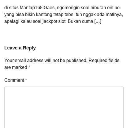
di situs Mantap168 Gaes, ngomongin soal hiburan online
yang bisa bikin kantong tetap tebel tuh nggak ada matinya,
apalagi kalau soal jackpot slot. Bukan cuma […]
Leave a Reply
Your email address will not be published.
Required fields
are marked
*
Comment
*