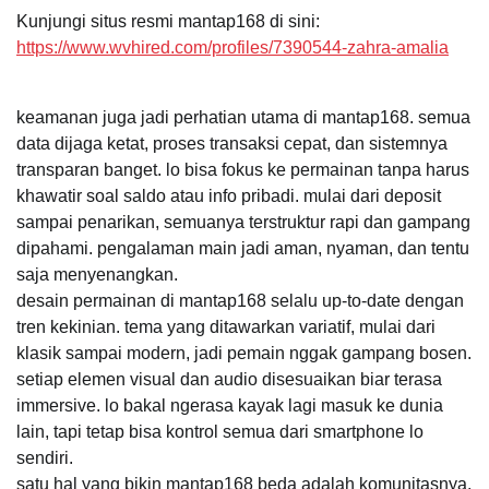
Kunjungi situs resmi mantap168 di sini:
https://www.wvhired.com/profiles/7390544-zahra-amalia
keamanan juga jadi perhatian utama di mantap168. semua
data dijaga ketat, proses transaksi cepat, dan sistemnya
transparan banget. lo bisa fokus ke permainan tanpa harus
khawatir soal saldo atau info pribadi. mulai dari deposit
sampai penarikan, semuanya terstruktur rapi dan gampang
dipahami. pengalaman main jadi aman, nyaman, dan tentu
saja menyenangkan.
desain permainan di mantap168 selalu up-to-date dengan
tren kekinian. tema yang ditawarkan variatif, mulai dari
klasik sampai modern, jadi pemain nggak gampang bosen.
setiap elemen visual dan audio disesuaikan biar terasa
immersive. lo bakal ngerasa kayak lagi masuk ke dunia
lain, tapi tetap bisa kontrol semua dari smartphone lo
sendiri.
satu hal yang bikin mantap168 beda adalah komunitasnya.