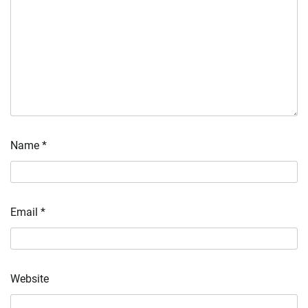
Name
*
Email
*
Website