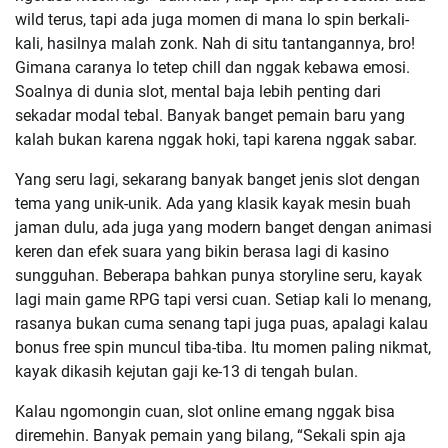
wild terus, tapi ada juga momen di mana lo spin berkali-
kali, hasilnya malah zonk. Nah di situ tantangannya, bro!
Gimana caranya lo tetep chill dan nggak kebawa emosi.
Soalnya di dunia slot, mental baja lebih penting dari
sekadar modal tebal. Banyak banget pemain baru yang
kalah bukan karena nggak hoki, tapi karena nggak sabar.
Yang seru lagi, sekarang banyak banget jenis slot dengan
tema yang unik-unik. Ada yang klasik kayak mesin buah
jaman dulu, ada juga yang modern banget dengan animasi
keren dan efek suara yang bikin berasa lagi di kasino
sungguhan. Beberapa bahkan punya storyline seru, kayak
lagi main game RPG tapi versi cuan. Setiap kali lo menang,
rasanya bukan cuma senang tapi juga puas, apalagi kalau
bonus free spin muncul tiba-tiba. Itu momen paling nikmat,
kayak dikasih kejutan gaji ke-13 di tengah bulan.
Kalau ngomongin cuan, slot online emang nggak bisa
diremehin. Banyak pemain yang bilang, “Sekali spin aja