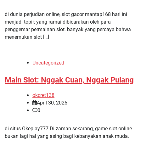
di dunia perjudian online, slot gacor mantap168 hari ini
menjadi topik yang ramai dibicarakan oleh para
penggemar permainan slot. banyak yang percaya bahwa
menemukan slot […]
Uncategorized
Main Slot: Nggak Cuan, Nggak Pulang
okcret138
April 30, 2025
0
di situs Okeplay777 Di zaman sekarang, game slot online
bukan lagi hal yang asing bagi kebanyakan anak muda.