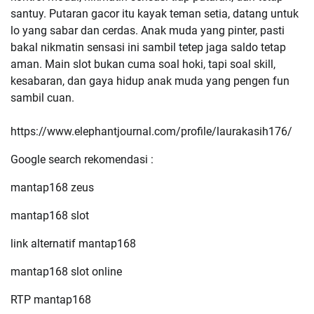
santuy. Putaran gacor itu kayak teman setia, datang untuk
lo yang sabar dan cerdas. Anak muda yang pinter, pasti
bakal nikmatin sensasi ini sambil tetep jaga saldo tetap
aman. Main slot bukan cuma soal hoki, tapi soal skill,
kesabaran, dan gaya hidup anak muda yang pengen fun
sambil cuan.
https://www.elephantjournal.com/profile/laurakasih176/
Google search rekomendasi :
mantap168 zeus
mantap168 slot
link alternatif mantap168
mantap168 slot online
RTP mantap168