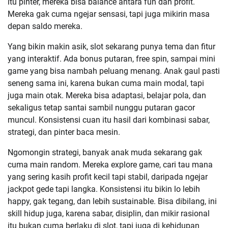
itu pinter, mereka bisa balance antara fun dan profit.
Mereka gak cuma ngejar sensasi, tapi juga mikirin masa
depan saldo mereka.
Yang bikin makin asik, slot sekarang punya tema dan fitur
yang interaktif. Ada bonus putaran, free spin, sampai mini
game yang bisa nambah peluang menang. Anak gaul pasti
seneng sama ini, karena bukan cuma main modal, tapi
juga main otak. Mereka bisa adaptasi, belajar pola, dan
sekaligus tetap santai sambil nunggu putaran gacor
muncul. Konsistensi cuan itu hasil dari kombinasi sabar,
strategi, dan pinter baca mesin.
Ngomongin strategi, banyak anak muda sekarang gak
cuma main random. Mereka explore game, cari tau mana
yang sering kasih profit kecil tapi stabil, daripada ngejar
jackpot gede tapi langka. Konsistensi itu bikin lo lebih
happy, gak tegang, dan lebih sustainable. Bisa dibilang, ini
skill hidup juga, karena sabar, disiplin, dan mikir rasional
itu bukan cuma berlaku di slot, tapi juga di kehidupan