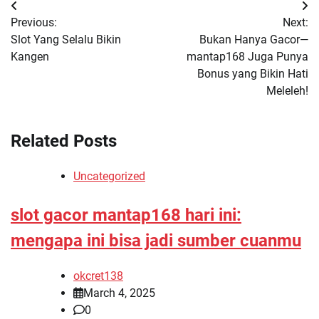
Post
Previous:
Next:
navigation
Slot Yang Selalu Bikin
Bukan Hanya Gacor—
Kangen
mantap168 Juga Punya
Bonus yang Bikin Hati
Meleleh!
Related Posts
Uncategorized
slot gacor mantap168 hari ini:
mengapa ini bisa jadi sumber cuanmu
okcret138
March 4, 2025
0