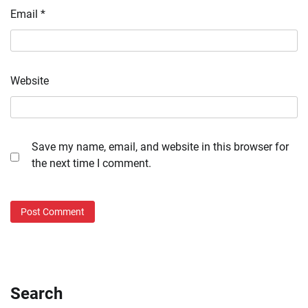
Email
*
Website
Save my name, email, and website in this browser for
the next time I comment.
Search