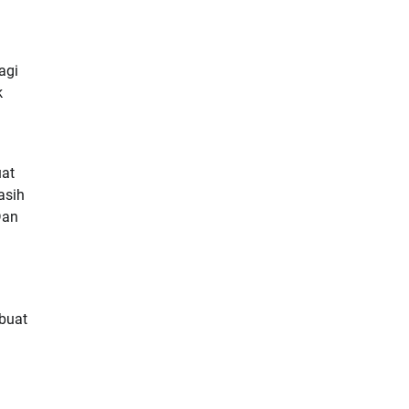
agi
k
uat
asih
Dan
 buat