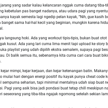
i jarang yang sadar kalau kelancaran nggak cuma datang tiba-ti
ng kebetulan pas banget nadanya, atau udara pagi yang nyent
asanya kayak semesta lagi ngedip pelan kayak, “Nih, gue kasih 
 banget sama hal-hal kecil yang beginian, mungkin karena hid
l.
a langsung hoki. Ada yang workout tipis-tipis, bukan buat otot
gak kusut. Ada yang lari cuma lima menit tapi upload ke story b
uka playlist yang udah dipilih ekstra semalem, supaya pagi be
. Di balik semua itu, sebenarnya kita cuma cari cara buat biki
.
ejar mimpi, kejar kerjaan, dan kejar ketenangan batin. Makan
o mulai hari dengan energi positif itu kayak punya cheat code k
kal sempurna seharian, tapi minimal mentalnya udah siap buat n
. Pagi yang asik bisa jadi pondasi buat tetap chill meskipun na
ri seseorang yang tiba-tiba ngajak ngomong setelah sekian la