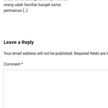
orang udah familiar banget sama
permainan […]
Leave a Reply
Your email address will not be published.
Required fields are
Comment
*