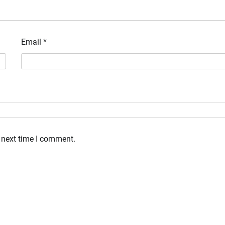
Email
*
 next time I comment.