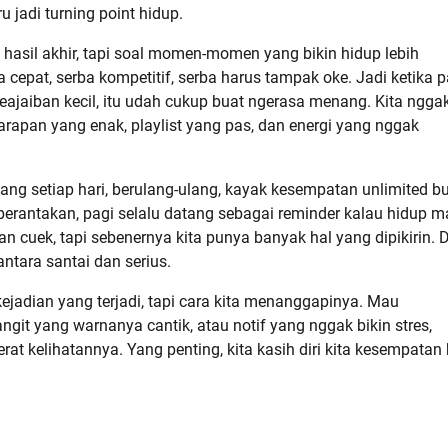
ru jadi turning point hidup.
 hasil akhir, tapi soal momen-momen yang bikin hidup lebih
cepat, serba kompetitif, serba harus tampak oke. Jadi ketika p
keajaiban kecil, itu udah cukup buat ngerasa menang. Kita ngga
arapan yang enak, playlist yang pas, dan energi yang nggak
atang setiap hari, berulang-ulang, kayak kesempatan unlimited b
berantakan, pagi selalu datang sebagai reminder kalau hidup m
tan cuek, tapi sebenernya kita punya banyak hal yang dipikirin. 
ntara santai dan serius.
kejadian yang terjadi, tapi cara kita menanggapinya. Mau
git yang warnanya cantik, atau notif yang nggak bikin stres,
at kelihatannya. Yang penting, kita kasih diri kita kesempatan