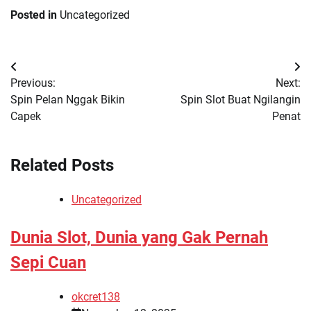
Posted in
Uncategorized
Post
Previous:
Next:
navigation
Spin Pelan Nggak Bikin
Spin Slot Buat Ngilangin
Capek
Penat
Related Posts
Uncategorized
Dunia Slot, Dunia yang Gak Pernah
Sepi Cuan
okcret138