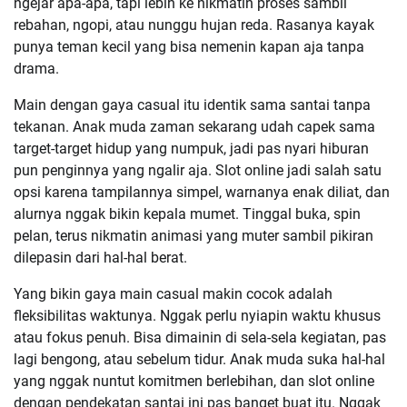
ngejar apa-apa, tapi lebih ke nikmatin proses sambil
rebahan, ngopi, atau nunggu hujan reda. Rasanya kayak
punya teman kecil yang bisa nemenin kapan aja tanpa
drama.
Main dengan gaya casual itu identik sama santai tanpa
tekanan. Anak muda zaman sekarang udah capek sama
target-target hidup yang numpuk, jadi pas nyari hiburan
pun penginnya yang ngalir aja. Slot online jadi salah satu
opsi karena tampilannya simpel, warnanya enak diliat, dan
alurnya nggak bikin kepala mumet. Tinggal buka, spin
pelan, terus nikmatin animasi yang muter sambil pikiran
dilepasin dari hal-hal berat.
Yang bikin gaya main casual makin cocok adalah
fleksibilitas waktunya. Nggak perlu nyiapin waktu khusus
atau fokus penuh. Bisa dimainin di sela-sela kegiatan, pas
lagi bengong, atau sebelum tidur. Anak muda suka hal-hal
yang nggak nuntut komitmen berlebihan, dan slot online
dengan pendekatan santai ini pas banget buat itu. Nggak