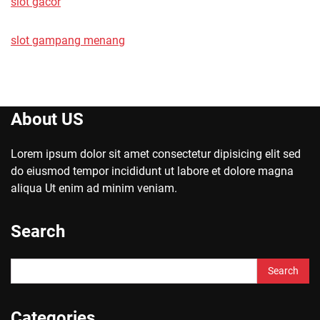
slot gacor
slot gampang menang
About US
Lorem ipsum dolor sit amet consectetur dipisicing elit sed
do eiusmod tempor incididunt ut labore et dolore magna
aliqua Ut enim ad minim veniam.
Search
Search
for:
Categories