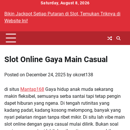
Skip
Saturday, August 8, 2026
to
Bikin Jackpot Setiap Putaran di Slot, Temukan Triknya di
content
Website Ini!
Slot Online Gaya Main Casual
Posted on
December 24, 2025
by
okcret138
di situs
Mantap168
Gaya hidup anak muda sekarang
makin fleksibel, semuanya serba santai tapi tetap pengin
dapet hiburan yang ngena. Di tengah rutinitas yang
kadang padat, kadang kosong melompong, banyak yang
nyari pelarian ringan tanpa ribet mikir. Di situ lah vibe main
slot online dengan gaya casual mulai dilirik. Bukan soal