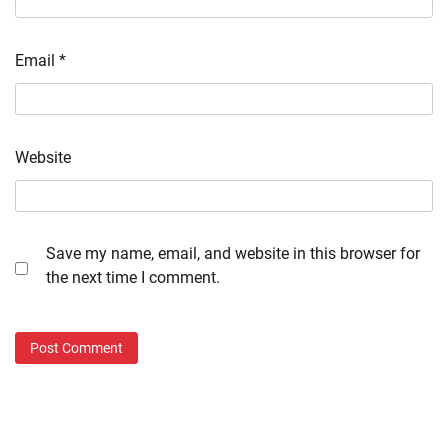
Email
*
Website
Save my name, email, and website in this browser for
the next time I comment.