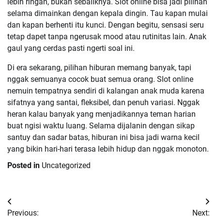
lebih ringan, bukan sebaliknya. Slot online bisa jadi pilihan
selama dimainkan dengan kepala dingin. Tau kapan mulai
dan kapan berhenti itu kunci. Dengan begitu, sensasi seru
tetap dapet tanpa ngerusak mood atau rutinitas lain. Anak
gaul yang cerdas pasti ngerti soal ini.
Di era sekarang, pilihan hiburan memang banyak, tapi
nggak semuanya cocok buat semua orang. Slot online
nemuin tempatnya sendiri di kalangan anak muda karena
sifatnya yang santai, fleksibel, dan penuh variasi. Nggak
heran kalau banyak yang menjadikannya teman harian
buat ngisi waktu luang. Selama dijalanin dengan sikap
santuy dan sadar batas, hiburan ini bisa jadi warna kecil
yang bikin hari-hari terasa lebih hidup dan nggak monoton.
Posted in
Uncategorized
Post
Previous:
Next: