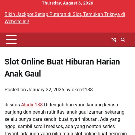
Skip
Thursday, August 6, 2026
to
Bikin Jackpot Setiap Putaran di Slot, Temukan Triknya di
content
Website Ini!
Slot Online Buat Hiburan Harian
Anak Gaul
Posted on
January 22, 2026
by
okcret138
di situs
Aladin138
Di tengah hari yang kadang kerasa
panjang dan penuh rutinitas, anak gaul zaman sekarang
selalu punya cara sendiri buat nyari hiburan. Ada yang
ngopi sambil scroll medsos, ada yang nonton series
favorit, ada juga yang pilih main slot online buat nemenin