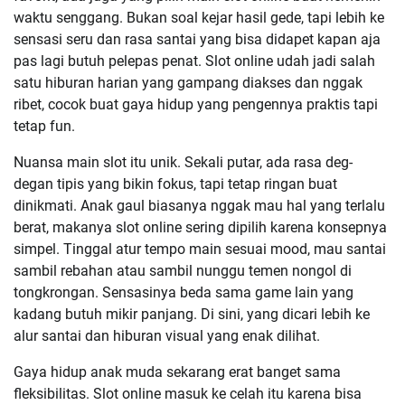
waktu senggang. Bukan soal kejar hasil gede, tapi lebih ke
sensasi seru dan rasa santai yang bisa didapet kapan aja
pas lagi butuh pelepas penat. Slot online udah jadi salah
satu hiburan harian yang gampang diakses dan nggak
ribet, cocok buat gaya hidup yang pengennya praktis tapi
tetap fun.
Nuansa main slot itu unik. Sekali putar, ada rasa deg-
degan tipis yang bikin fokus, tapi tetap ringan buat
dinikmati. Anak gaul biasanya nggak mau hal yang terlalu
berat, makanya slot online sering dipilih karena konsepnya
simpel. Tinggal atur tempo main sesuai mood, mau santai
sambil rebahan atau sambil nunggu temen nongol di
tongkrongan. Sensasinya beda sama game lain yang
kadang butuh mikir panjang. Di sini, yang dicari lebih ke
alur santai dan hiburan visual yang enak dilihat.
Gaya hidup anak muda sekarang erat banget sama
fleksibilitas. Slot online masuk ke celah itu karena bisa