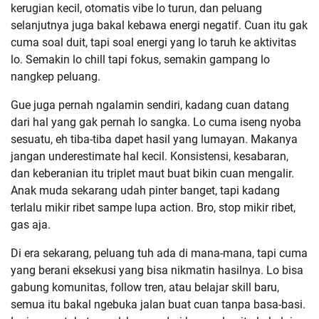
kerugian kecil, otomatis vibe lo turun, dan peluang
selanjutnya juga bakal kebawa energi negatif. Cuan itu gak
cuma soal duit, tapi soal energi yang lo taruh ke aktivitas
lo. Semakin lo chill tapi fokus, semakin gampang lo
nangkep peluang.
Gue juga pernah ngalamin sendiri, kadang cuan datang
dari hal yang gak pernah lo sangka. Lo cuma iseng nyoba
sesuatu, eh tiba-tiba dapet hasil yang lumayan. Makanya
jangan underestimate hal kecil. Konsistensi, kesabaran,
dan keberanian itu triplet maut buat bikin cuan mengalir.
Anak muda sekarang udah pinter banget, tapi kadang
terlalu mikir ribet sampe lupa action. Bro, stop mikir ribet,
gas aja.
Di era sekarang, peluang tuh ada di mana-mana, tapi cuma
yang berani eksekusi yang bisa nikmatin hasilnya. Lo bisa
gabung komunitas, follow tren, atau belajar skill baru,
semua itu bakal ngebuka jalan buat cuan tanpa basa-basi.