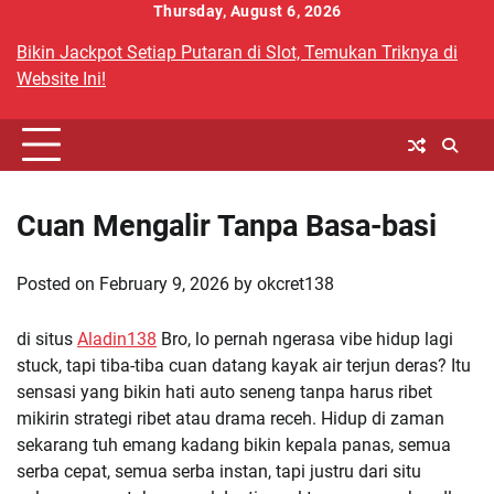
Skip
Thursday, August 6, 2026
to
Bikin Jackpot Setiap Putaran di Slot, Temukan Triknya di
content
Website Ini!
Cuan Mengalir Tanpa Basa-basi
Posted on
February 9, 2026
by
okcret138
di situs
Aladin138
Bro, lo pernah ngerasa vibe hidup lagi
stuck, tapi tiba-tiba cuan datang kayak air terjun deras? Itu
sensasi yang bikin hati auto seneng tanpa harus ribet
mikirin strategi ribet atau drama receh. Hidup di zaman
sekarang tuh emang kadang bikin kepala panas, semua
serba cepat, semua serba instan, tapi justru dari situ