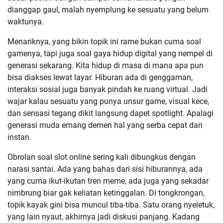
dianggap gaul, malah nyemplung ke sesuatu yang belum
waktunya.
Menariknya, yang bikin topik ini rame bukan cuma soal
gamenya, tapi juga soal gaya hidup digital yang nempel di
generasi sekarang. Kita hidup di masa di mana apa pun
bisa diakses lewat layar. Hiburan ada di genggaman,
interaksi sosial juga banyak pindah ke ruang virtual. Jadi
wajar kalau sesuatu yang punya unsur game, visual kece,
dan sensasi tegang dikit langsung dapet spotlight. Apalagi
generasi muda emang demen hal yang serba cepat dan
instan.
Obrolan soal slot online sering kali dibungkus dengan
narasi santai. Ada yang bahas dari sisi hiburannya, ada
yang cuma ikut-ikutan tren meme, ada juga yang sekadar
nimbrung biar gak keliatan ketinggalan. Di tongkrongan,
topik kayak gini bisa muncul tiba-tiba. Satu orang nyeletuk,
yang lain nyaut, akhirnya jadi diskusi panjang. Kadang