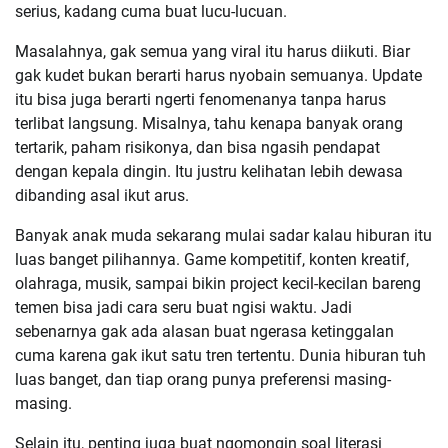
serius, kadang cuma buat lucu-lucuan.
Masalahnya, gak semua yang viral itu harus diikuti. Biar
gak kudet bukan berarti harus nyobain semuanya. Update
itu bisa juga berarti ngerti fenomenanya tanpa harus
terlibat langsung. Misalnya, tahu kenapa banyak orang
tertarik, paham risikonya, dan bisa ngasih pendapat
dengan kepala dingin. Itu justru kelihatan lebih dewasa
dibanding asal ikut arus.
Banyak anak muda sekarang mulai sadar kalau hiburan itu
luas banget pilihannya. Game kompetitif, konten kreatif,
olahraga, musik, sampai bikin project kecil-kecilan bareng
temen bisa jadi cara seru buat ngisi waktu. Jadi
sebenarnya gak ada alasan buat ngerasa ketinggalan
cuma karena gak ikut satu tren tertentu. Dunia hiburan tuh
luas banget, dan tiap orang punya preferensi masing-
masing.
Selain itu, penting juga buat ngomongin soal literasi