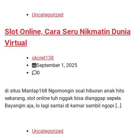
Uncategorized
Slot Online, Cara Seru Nikmatin Dunia
Virtual
okcret138
September 1, 2025
0
di situs Mantap168 Ngomongin soal hiburan anak hits
sekarang, slot online tuh nggak bisa dianggap sepele.
Bayangin aja, lo lagi santai di kamar sambil ngopi […]
Uncategorized