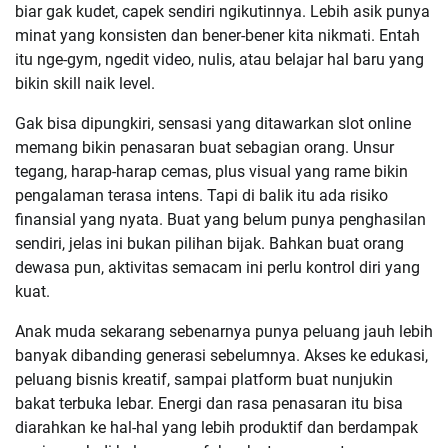
biar gak kudet, capek sendiri ngikutinnya. Lebih asik punya
minat yang konsisten dan bener-bener kita nikmati. Entah
itu nge-gym, ngedit video, nulis, atau belajar hal baru yang
bikin skill naik level.
Gak bisa dipungkiri, sensasi yang ditawarkan slot online
memang bikin penasaran buat sebagian orang. Unsur
tegang, harap-harap cemas, plus visual yang rame bikin
pengalaman terasa intens. Tapi di balik itu ada risiko
finansial yang nyata. Buat yang belum punya penghasilan
sendiri, jelas ini bukan pilihan bijak. Bahkan buat orang
dewasa pun, aktivitas semacam ini perlu kontrol diri yang
kuat.
Anak muda sekarang sebenarnya punya peluang jauh lebih
banyak dibanding generasi sebelumnya. Akses ke edukasi,
peluang bisnis kreatif, sampai platform buat nunjukin
bakat terbuka lebar. Energi dan rasa penasaran itu bisa
diarahkan ke hal-hal yang lebih produktif dan berdampak