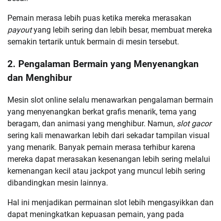
Pemain merasa lebih puas ketika mereka merasakan
payout
yang lebih sering dan lebih besar, membuat mereka
semakin tertarik untuk bermain di mesin tersebut.
2.
Pengalaman Bermain yang Menyenangkan
dan Menghibur
Mesin slot online selalu menawarkan pengalaman bermain
yang menyenangkan berkat grafis menarik, tema yang
beragam, dan animasi yang menghibur. Namun,
slot gacor
sering kali menawarkan lebih dari sekadar tampilan visual
yang menarik. Banyak pemain merasa terhibur karena
mereka dapat merasakan kesenangan lebih sering melalui
kemenangan kecil atau jackpot yang muncul lebih sering
dibandingkan mesin lainnya.
Hal ini menjadikan permainan slot lebih mengasyikkan dan
dapat meningkatkan kepuasan pemain, yang pada