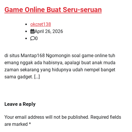
Game Online Buat Seru-seruan
okcret138
April 26, 2026
0
di situs Mantap168 Ngomongin soal game online tuh
emang nggak ada habisnya, apalagi buat anak muda
zaman sekarang yang hidupnya udah nempel banget
sama gadget. […]
Leave a Reply
Your email address will not be published.
Required fields
are marked
*