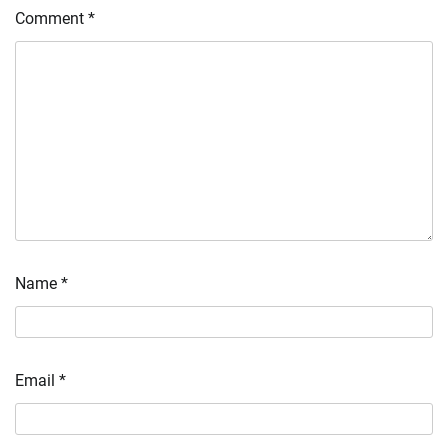
Comment
*
Name
*
Email
*