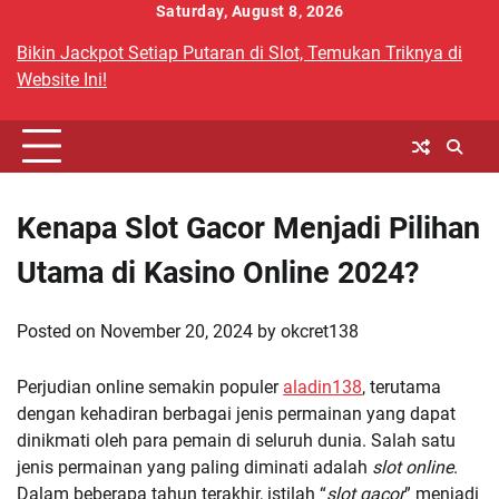
Skip
Saturday, August 8, 2026
to
Bikin Jackpot Setiap Putaran di Slot, Temukan Triknya di
content
Website Ini!
Kenapa Slot Gacor Menjadi Pilihan
Utama di Kasino Online 2024?
Posted on
November 20, 2024
by
okcret138
Perjudian online semakin populer
aladin138
, terutama
dengan kehadiran berbagai jenis permainan yang dapat
dinikmati oleh para pemain di seluruh dunia. Salah satu
jenis permainan yang paling diminati adalah
slot online
.
Dalam beberapa tahun terakhir, istilah “
slot gacor
” menjadi