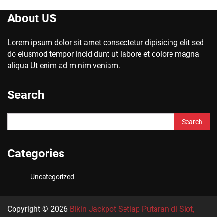
About US
Lorem ipsum dolor sit amet consectetur dipisicing elit sed
do eiusmod tempor incididunt ut labore et dolore magna
aliqua Ut enim ad minim veniam.
Search
Search
for:
Categories
Uncategorized
Copyright © 2026
Bikin Jackpot Setiap Putaran di Slot,