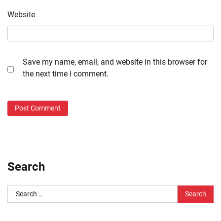
Website
Save my name, email, and website in this browser for
the next time I comment.
Search
Search
for: