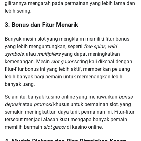
gilirannya mengarah pada permainan yang lebih lama dan
lebih sering.
3.
Bonus dan Fitur Menarik
Banyak mesin slot yang mengklaim memiliki fitur bonus
yang lebih menguntungkan, seperti
free spins
,
wild
symbols
, atau
multipliers
yang dapat meningkatkan
kemenangan. Mesin
slot gacor
sering kali dikenal dengan
fitur-fitur bonus ini yang lebih aktif, memberikan peluang
lebih banyak bagi pemain untuk memenangkan lebih
banyak uang.
Selain itu, banyak kasino online yang menawarkan
bonus
deposit
atau
promosi
khusus untuk permainan slot, yang
semakin meningkatkan daya tarik permainan ini. Fitur-fitur
tersebut menjadi alasan kuat mengapa banyak pemain
memilih bermain
slot gacor
di kasino online.