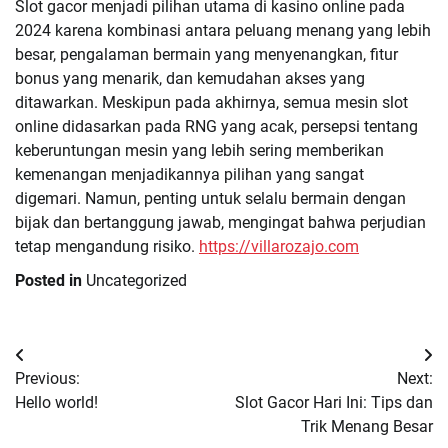
Slot gacor menjadi pilihan utama di kasino online pada
2024 karena kombinasi antara peluang menang yang lebih
besar, pengalaman bermain yang menyenangkan, fitur
bonus yang menarik, dan kemudahan akses yang
ditawarkan. Meskipun pada akhirnya, semua mesin slot
online didasarkan pada RNG yang acak, persepsi tentang
keberuntungan mesin yang lebih sering memberikan
kemenangan menjadikannya pilihan yang sangat
digemari. Namun, penting untuk selalu bermain dengan
bijak dan bertanggung jawab, mengingat bahwa perjudian
tetap mengandung risiko.
https://villarozajo.com
Posted in
Uncategorized
Post
Previous:
Next:
navigation
Hello world!
Slot Gacor Hari Ini: Tips dan
Trik Menang Besar