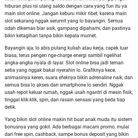
hiburan plus isi ulang saldo dengan cara yang fun itu ya
main slot online. Jangan keburu mikir ribet, karena main
slot sekarang nggak serumit yang lo bayangin. Semua
udah dikemas biar asik, gampang dipahami, dan pastinya
bikin ketagihan tanpa bikin kepala mumet.
Bayangin aja, lo abis pulang kuliah atau kerja, capek luar
biasa, terus pengen nge-charge energi sambil ngelihat
angka-angka nyala di layar. Slot online bisa jadi teman
setia yang nggak bakal nyerahin lo. Grafiknya kece,
animasinya keren, suara efeknya bikin adrenaline naik, dan
semua bisa lo akses dari smartphone lo sendiri. Nggak
usah repot keluar rumah, nggak usah ngantri di mesin fisik,
tinggal klik-klik, spin, dan rasain sensasi yang beda tiap
detik.
Yang bikin slot online makin hit buat anak muda itu sistem
bonusnya yang gokil. Ada berbagai macam promo, mulai
dari free spin, cashback, sampe bonus deposit yang bikin