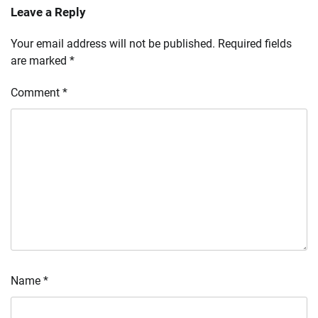
Leave a Reply
Your email address will not be published.
Required fields
are marked
*
Comment
*
Name
*