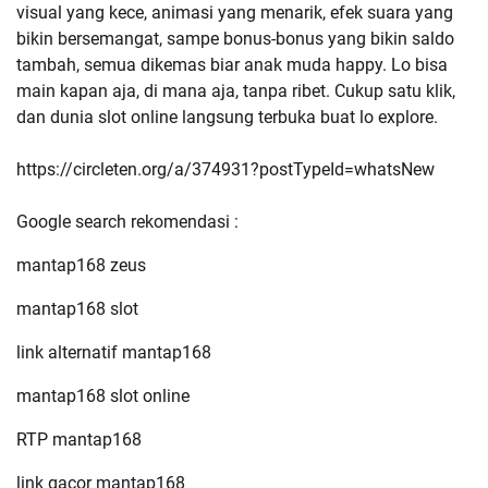
visual yang kece, animasi yang menarik, efek suara yang
bikin bersemangat, sampe bonus-bonus yang bikin saldo
tambah, semua dikemas biar anak muda happy. Lo bisa
main kapan aja, di mana aja, tanpa ribet. Cukup satu klik,
dan dunia slot online langsung terbuka buat lo explore.
https://circleten.org/a/374931?postTypeId=whatsNew
Google search rekomendasi :
mantap168 zeus
mantap168 slot
link alternatif mantap168
mantap168 slot online
RTP mantap168
link gacor mantap168