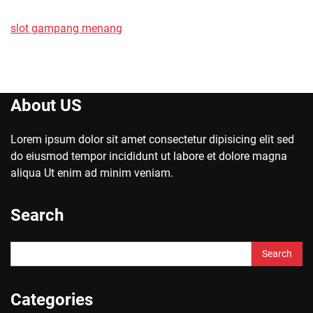
slot gampang menang
About US
Lorem ipsum dolor sit amet consectetur dipisicing elit sed
do eiusmod tempor incididunt ut labore et dolore magna
aliqua Ut enim ad minim veniam.
Search
Search
for:
Categories