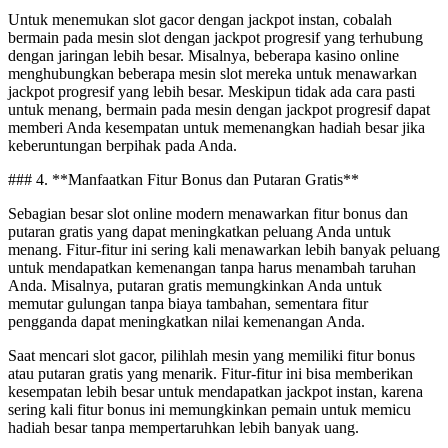
Untuk menemukan slot gacor dengan jackpot instan, cobalah
bermain pada mesin slot dengan jackpot progresif yang terhubung
dengan jaringan lebih besar. Misalnya, beberapa kasino online
menghubungkan beberapa mesin slot mereka untuk menawarkan
jackpot progresif yang lebih besar. Meskipun tidak ada cara pasti
untuk menang, bermain pada mesin dengan jackpot progresif dapat
memberi Anda kesempatan untuk memenangkan hadiah besar jika
keberuntungan berpihak pada Anda.
### 4. **Manfaatkan Fitur Bonus dan Putaran Gratis**
Sebagian besar slot online modern menawarkan fitur bonus dan
putaran gratis yang dapat meningkatkan peluang Anda untuk
menang. Fitur-fitur ini sering kali menawarkan lebih banyak peluang
untuk mendapatkan kemenangan tanpa harus menambah taruhan
Anda. Misalnya, putaran gratis memungkinkan Anda untuk
memutar gulungan tanpa biaya tambahan, sementara fitur
pengganda dapat meningkatkan nilai kemenangan Anda.
Saat mencari slot gacor, pilihlah mesin yang memiliki fitur bonus
atau putaran gratis yang menarik. Fitur-fitur ini bisa memberikan
kesempatan lebih besar untuk mendapatkan jackpot instan, karena
sering kali fitur bonus ini memungkinkan pemain untuk memicu
hadiah besar tanpa mempertaruhkan lebih banyak uang.