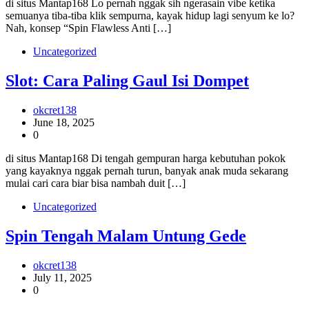
di situs Mantap168 Lo pernah nggak sih ngerasain vibe ketika
semuanya tiba-tiba klik sempurna, kayak hidup lagi senyum ke lo?
Nah, konsep “Spin Flawless Anti […]
Uncategorized
Slot: Cara Paling Gaul Isi Dompet
okcret138
June 18, 2025
0
di situs Mantap168 Di tengah gempuran harga kebutuhan pokok
yang kayaknya nggak pernah turun, banyak anak muda sekarang
mulai cari cara biar bisa nambah duit […]
Uncategorized
Spin Tengah Malam Untung Gede
okcret138
July 11, 2025
0