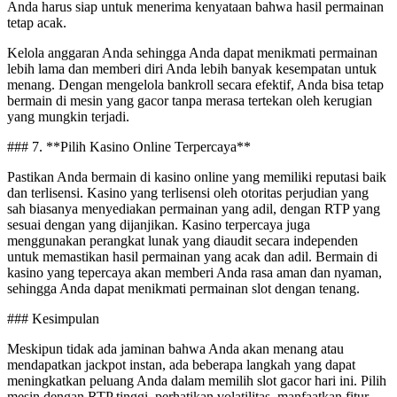
Anda harus siap untuk menerima kenyataan bahwa hasil permainan
tetap acak.
Kelola anggaran Anda sehingga Anda dapat menikmati permainan
lebih lama dan memberi diri Anda lebih banyak kesempatan untuk
menang. Dengan mengelola bankroll secara efektif, Anda bisa tetap
bermain di mesin yang gacor tanpa merasa tertekan oleh kerugian
yang mungkin terjadi.
### 7. **Pilih Kasino Online Terpercaya**
Pastikan Anda bermain di kasino online yang memiliki reputasi baik
dan terlisensi. Kasino yang terlisensi oleh otoritas perjudian yang
sah biasanya menyediakan permainan yang adil, dengan RTP yang
sesuai dengan yang dijanjikan. Kasino terpercaya juga
menggunakan perangkat lunak yang diaudit secara independen
untuk memastikan hasil permainan yang acak dan adil. Bermain di
kasino yang tepercaya akan memberi Anda rasa aman dan nyaman,
sehingga Anda dapat menikmati permainan slot dengan tenang.
### Kesimpulan
Meskipun tidak ada jaminan bahwa Anda akan menang atau
mendapatkan jackpot instan, ada beberapa langkah yang dapat
meningkatkan peluang Anda dalam memilih slot gacor hari ini. Pilih
mesin dengan RTP tinggi, perhatikan volatilitas, manfaatkan fitur