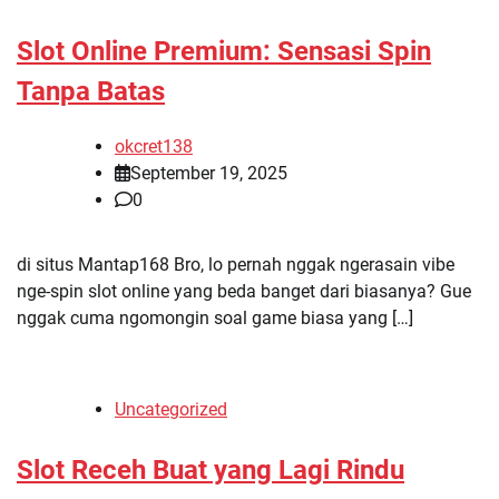
Slot Online Premium: Sensasi Spin
Tanpa Batas
okcret138
September 19, 2025
0
di situs Mantap168 Bro, lo pernah nggak ngerasain vibe
nge-spin slot online yang beda banget dari biasanya? Gue
nggak cuma ngomongin soal game biasa yang […]
Uncategorized
Slot Receh Buat yang Lagi Rindu