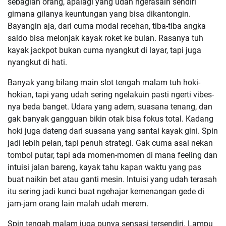
sebagian orang, apalagi yang udah ngerasain sendiri
gimana gilanya keuntungan yang bisa dikantongin.
Bayangin aja, dari cuma modal recehan, tiba-tiba angka
saldo bisa melonjak kayak roket ke bulan. Rasanya tuh
kayak jackpot bukan cuma nyangkut di layar, tapi juga
nyangkut di hati.
Banyak yang bilang main slot tengah malam tuh hoki-
hokian, tapi yang udah sering ngelakuin pasti ngerti vibes-
nya beda banget. Udara yang adem, suasana tenang, dan
gak banyak gangguan bikin otak bisa fokus total. Kadang
hoki juga dateng dari suasana yang santai kayak gini. Spin
jadi lebih pelan, tapi penuh strategi. Gak cuma asal nekan
tombol putar, tapi ada momen-momen di mana feeling dan
intuisi jalan bareng, kayak tahu kapan waktu yang pas
buat naikin bet atau ganti mesin. Intuisi yang udah terasah
itu sering jadi kunci buat ngehajar kemenangan gede di
jam-jam orang lain malah udah merem.
Spin tengah malam juga punya sensasi tersendiri. Lampu