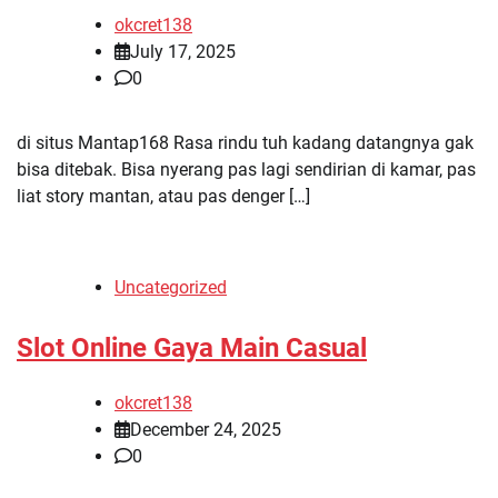
okcret138
July 17, 2025
0
di situs Mantap168 Rasa rindu tuh kadang datangnya gak
bisa ditebak. Bisa nyerang pas lagi sendirian di kamar, pas
liat story mantan, atau pas denger […]
Uncategorized
Slot Online Gaya Main Casual
okcret138
December 24, 2025
0