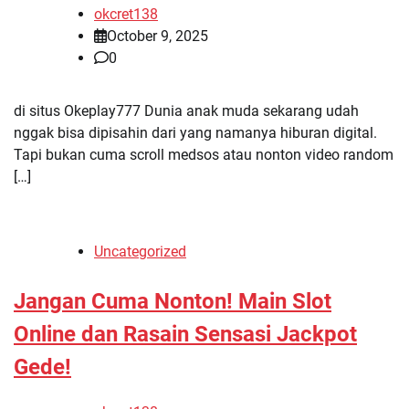
okcret138
October 9, 2025
0
di situs Okeplay777 Dunia anak muda sekarang udah
nggak bisa dipisahin dari yang namanya hiburan digital.
Tapi bukan cuma scroll medsos atau nonton video random
[…]
Uncategorized
Jangan Cuma Nonton! Main Slot
Online dan Rasain Sensasi Jackpot
Gede!