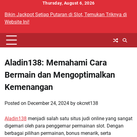
Skip
Thursday, August 6, 2026
to
Bikin Jackpot Setiap Putaran di Slot, Temukan Triknya di
content
Website Ini!
Aladin138: Memahami Cara
Bermain dan Mengoptimalkan
Kemenangan
Posted on
December 24, 2024
by
okcret138
Aladin138
menjadi salah satu situs judi online yang sangat
digemari oleh para penggemar permainan slot. Dengan
berbagai pilihan permainan, bonus menarik, serta