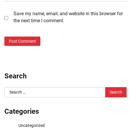
Save my name, email, and website in this browser for
the next time I comment.
Search
Search
for:
Categories
Uncategorized