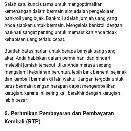
Salah satu kunci utama untuk mengoptimalkan
kemenangan dalam bermain slot adalah pengelolaan
bankroll yang bijak. Bankroll adalah jumlah uang yang
Anda siapkan untuk bermain. Mengelola bankroll dengan
hati-hati sangat penting untuk memastikan Anda tidak
kehabisan uang terlalu cepat.
Buatlah batas harian untuk berapa banyak uang yang
akan Anda habiskan dalam permainan, dan hindari
melebihi jumlah tersebut. Jika Anda merasa sedang
mengalami kekalahan beruntun, lebih baik berhenti sejenak
dan kembali bermain di lain waktu. Jangan tergoda untuk
terus bermain dengan harapan dapat mengembalikan
kerugian, karena ini sering kali berakhir dengan kerugian
lebih besar.
6.
Perhatikan Pembayaran dan Pembayaran
Kembali (RTP)