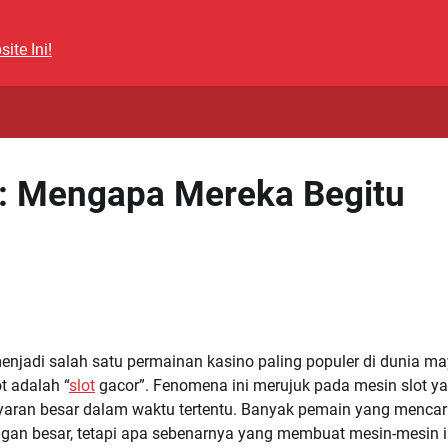
ite Ini!
ne: Mengapa Mereka Begitu
menjadi salah satu permainan kasino paling populer di dunia ma
t adalah “
slot
gacor”. Fenomena ini merujuk pada mesin slot y
aran besar dalam waktu tertentu. Banyak pemain yang mencar
gan besar, tetapi apa sebenarnya yang membuat mesin-mesin i