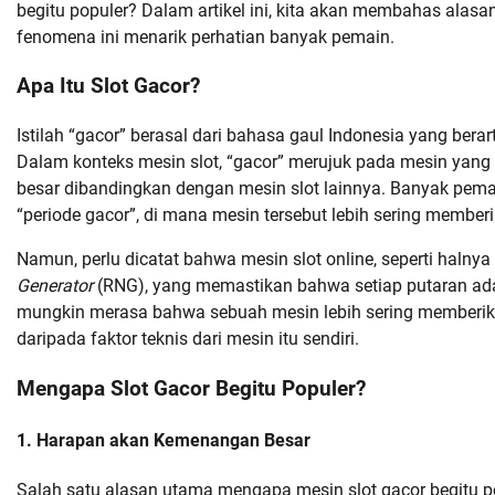
begitu populer? Dalam artikel ini, kita akan membahas alasan
fenomena ini menarik perhatian banyak pemain.
Apa Itu Slot Gacor?
Istilah “gacor” berasal dari bahasa gaul Indonesia yang berar
Dalam konteks mesin slot, “gacor” merujuk pada mesin yan
besar dibandingkan dengan mesin slot lainnya. Banyak pem
“periode gacor”, di mana mesin tersebut lebih sering member
Namun, perlu dicatat bahwa mesin slot online, seperti halny
Generator
(RNG), yang memastikan bahwa setiap putaran ada
mungkin merasa bahwa sebuah mesin lebih sering memberikan
daripada faktor teknis dari mesin itu sendiri.
Mengapa Slot Gacor Begitu Populer?
1. Harapan akan Kemenangan Besar
Salah satu alasan utama mengapa mesin slot gacor begitu 