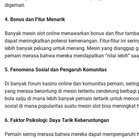
digemari.
4. Bonus dan Fitur Menarik
Banyak mesin slot online menawarkan bonus dan fitur tambaha
dapat meningkatkan potensi kemenangan. Fitur-fitur ini ser
lebih banyak peluang untuk menang. Mesin yang dianggap gaco
pemain merasa bahwa mereka mendapatkan “nilai lebih” saa
5. Fenomena Sosial dan Pengaruh Komunitas
Di banyak forum kasino online dan komunitas pemain, sering
yang merasa beruntung di mesin tertentu cenderung berbag
bola salju di mana lebih banyak pemain tertarik untuk men
sosial di mana popularitas suatu mesin slot bisa meningka
6. Faktor Psikologi: Daya Tarik Keberuntungan
Pemain sering merasa bahwa mereka dapat mempengaruhi ha