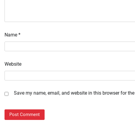
Name
*
Website
Save my name, email, and website in this browser for the