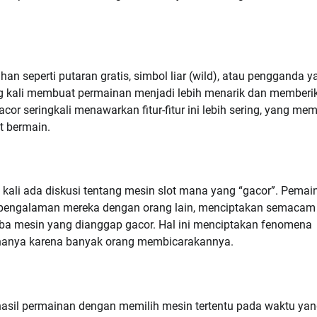
n seperti putaran gratis, simbol liar (wild), atau pengganda y
ing kali membuat permainan menjadi lebih menarik dan memberi
r seringkali menawarkan fitur-fitur ini lebih sering, yang me
t bermain.
 kali ada diskusi tentang mesin slot mana yang “gacor”. Pemai
i pengalaman mereka dengan orang lain, menciptakan semacam
coba mesin yang dianggap gacor. Hal ini menciptakan fenomena
t hanya karena banyak orang membicarakannya.
sil permainan dengan memilih mesin tertentu pada waktu ya