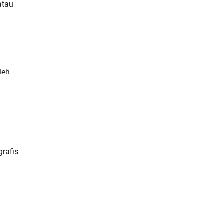
atau
leh
rafis