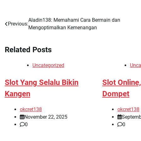
Aladin138: Memahami Cara Bermain dan
Post
Previous:
Mengoptimalkan Kemenangan
navigation
Related Posts
Uncategorized
Unca
Slot Yang Selalu Bikin
Slot Online,
Kangen
Dompet
okcret138
okcret138
November 22, 2025
Septemb
0
0