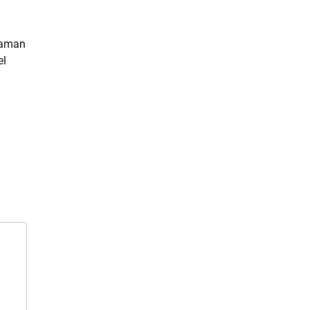
zaman
el