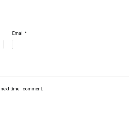
Email
*
 next time I comment.