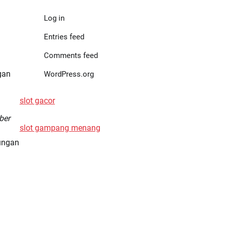
Log in
Entries feed
Comments feed
gan
WordPress.org
slot gacor
ber
slot gampang menang
tungan