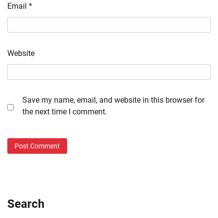
Email
*
Website
Save my name, email, and website in this browser for
the next time I comment.
Search