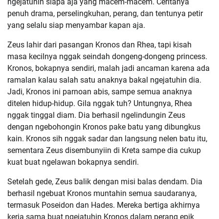
ngejatuhin siapa aja yang macem-macem. Ceritanya
penuh drama, perselingkuhan, perang, dan tentunya petir
yang selalu siap menyambar kapan aja.
Zeus lahir dari pasangan Kronos dan Rhea, tapi kisah
masa kecilnya nggak seindah dongeng-dongeng princess.
Kronos, bokapnya sendiri, malah jadi ancaman karena ada
ramalan kalau salah satu anaknya bakal ngejatuhin dia.
Jadi, Kronos ini parnoan abis, sampe semua anaknya
ditelen hidup-hidup. Gila nggak tuh? Untungnya, Rhea
nggak tinggal diam. Dia berhasil ngelindungin Zeus
dengan ngebohongin Kronos pake batu yang dibungkus
kain. Kronos sih nggak sadar dan langsung nelen batu itu,
sementara Zeus disembunyiin di Kreta sampe dia cukup
kuat buat ngelawan bokapnya sendiri.
Setelah gede, Zeus balik dengan misi balas dendam. Dia
berhasil ngebuat Kronos muntahin semua saudaranya,
termasuk Poseidon dan Hades. Mereka bertiga akhirnya
kerja sama buat ngejatuhin Kronos dalam perang epik