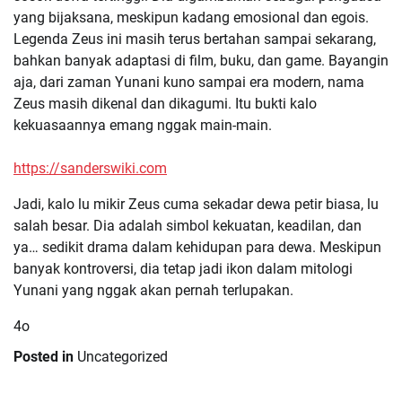
yang bijaksana, meskipun kadang emosional dan egois.
Legenda Zeus ini masih terus bertahan sampai sekarang,
bahkan banyak adaptasi di film, buku, dan game. Bayangin
aja, dari zaman Yunani kuno sampai era modern, nama
Zeus masih dikenal dan dikagumi. Itu bukti kalo
kekuasaannya emang nggak main-main.
https://sanderswiki.com
Jadi, kalo lu mikir Zeus cuma sekadar dewa petir biasa, lu
salah besar. Dia adalah simbol kekuatan, keadilan, dan
ya… sedikit drama dalam kehidupan para dewa. Meskipun
banyak kontroversi, dia tetap jadi ikon dalam mitologi
Yunani yang nggak akan pernah terlupakan.
4o
Posted in
Uncategorized