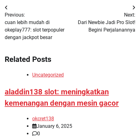
Post
Previous:
Next:
navigation
cuan lebih mudah di
Dari Newbie Jadi Pro Slot!
okeplay777: slot terpopuler
Begini Perjalanannya
dengan jackpot besar
Related Posts
Uncategorized
aladdin138 slot: meningkatkan
kemenangan dengan mesin gacor
okcret138
January 6, 2025
0