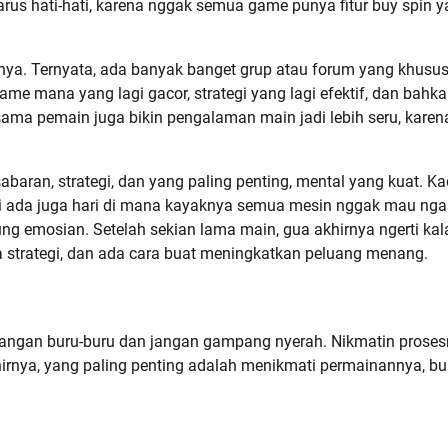
harus hati-hati, karena nggak semua game punya fitur buy spin 
nya. Ternyata, ada banyak banget grup atau forum yang khusu
game mana yang lagi gacor, strategi yang lagi efektif, dan bahk
esama pemain juga bikin pengalaman main jadi lebih seru, karen
sabaran, strategi, dan yang paling penting, mental yang kuat. K
api ada juga hari di mana kayaknya semua mesin nggak mau nga
g emosian. Setelah sekian lama main, gua akhirnya ngerti kal
da strategi, dan ada cara buat meningkatkan peluang menang.
o, jangan buru-buru dan jangan gampang nyerah. Nikmatin proses
akhirnya, yang paling penting adalah menikmati permainannya, b