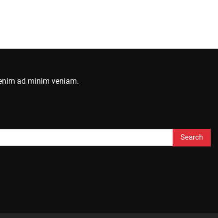
t enim ad minim veniam.