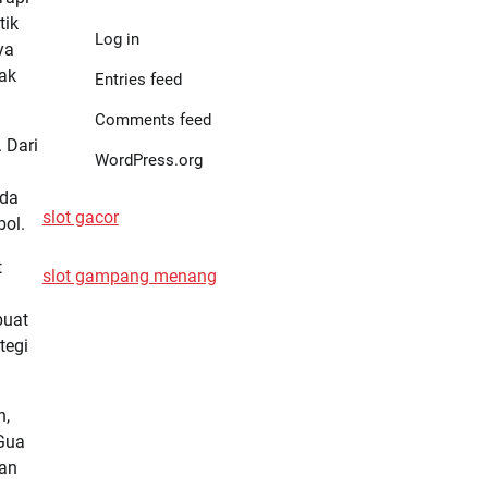
tik
Log in
ya
yak
Entries feed
Comments feed
 Dari
WordPress.org
ada
slot gacor
bol.
t
slot gampang menang
h
buat
tegi
n,
 Gua
lan