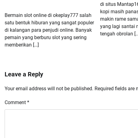
di situs Mantap1
kopi masih pana
Bermain slot online di okeplay777 salah
makin rame sama
satu bentuk hiburan yang sangat populer
yang lagi santai 
di kalangan para penjudi online. Banyak
tengah obrolan […
pemain yang berburu slot yang sering
memberikan […]
Leave a Reply
Your email address will not be published.
Required fields are
Comment
*