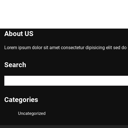
About US
Lorem ipsum dolor sit amet consectetur dipisicing elit sed d
Search
Search
for:
Categories
Uncategorized