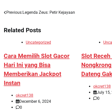
Previous:
Legenda Zeus: Petir Kejayaan
Post
navigation
Related Posts
Uncategorized
Unca
Cara Memilih Slot Gacor
Slot Receh
Hari Ini yang Bisa
Nongkrong
Memberikan Jackpot
Dateng Gak
Instan
okcret138
July 15,
okcret138
0
December 6, 2024
0