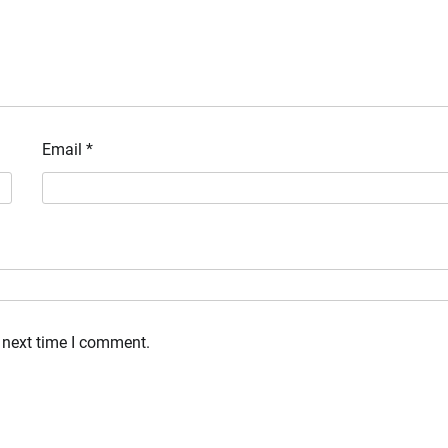
Email
*
 next time I comment.