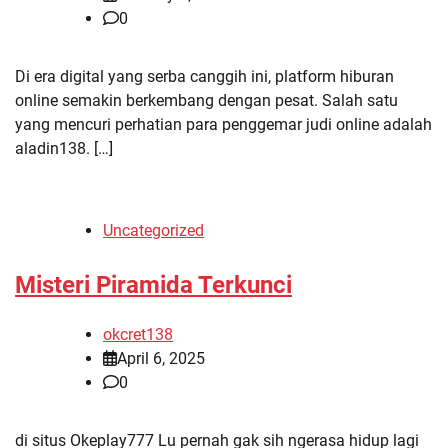
0
Di era digital yang serba canggih ini, platform hiburan
online semakin berkembang dengan pesat. Salah satu
yang mencuri perhatian para penggemar judi online adalah
aladin138. […]
Uncategorized
Misteri Piramida Terkunci
okcret138
April 6, 2025
0
di situs Okeplay777 Lu pernah gak sih ngerasa hidup lagi