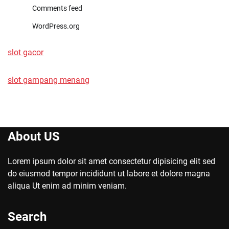
Comments feed
WordPress.org
slot gacor
slot gampang menang
About US
Lorem ipsum dolor sit amet consectetur dipisicing elit sed
do eiusmod tempor incididunt ut labore et dolore magna
aliqua Ut enim ad minim veniam.
Search