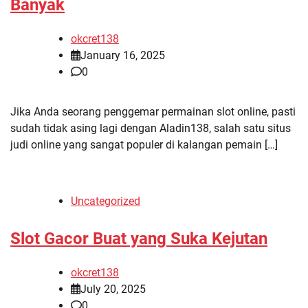
Banyak
okcret138
January 16, 2025
0
Jika Anda seorang penggemar permainan slot online, pasti
sudah tidak asing lagi dengan Aladin138, salah satu situs
judi online yang sangat populer di kalangan pemain […]
Uncategorized
Slot Gacor Buat yang Suka Kejutan
okcret138
July 20, 2025
0