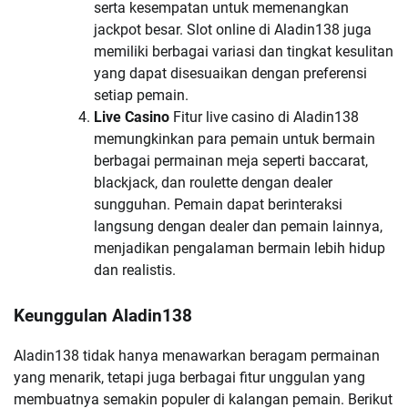
serta kesempatan untuk memenangkan
jackpot besar. Slot online di Aladin138 juga
memiliki berbagai variasi dan tingkat kesulitan
yang dapat disesuaikan dengan preferensi
setiap pemain.
Live Casino
Fitur live casino di Aladin138
memungkinkan para pemain untuk bermain
berbagai permainan meja seperti baccarat,
blackjack, dan roulette dengan dealer
sungguhan. Pemain dapat berinteraksi
langsung dengan dealer dan pemain lainnya,
menjadikan pengalaman bermain lebih hidup
dan realistis.
Keunggulan Aladin138
Aladin138 tidak hanya menawarkan beragam permainan
yang menarik, tetapi juga berbagai fitur unggulan yang
membuatnya semakin populer di kalangan pemain. Berikut