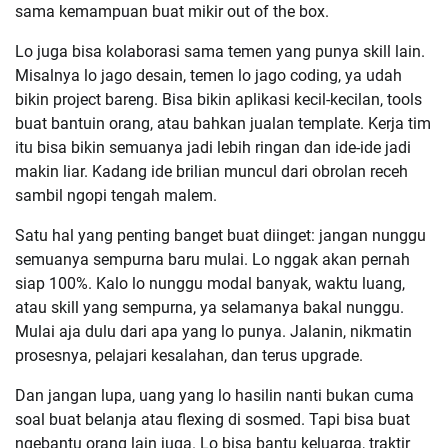
sama kemampuan buat mikir out of the box.
Lo juga bisa kolaborasi sama temen yang punya skill lain.
Misalnya lo jago desain, temen lo jago coding, ya udah
bikin project bareng. Bisa bikin aplikasi kecil-kecilan, tools
buat bantuin orang, atau bahkan jualan template. Kerja tim
itu bisa bikin semuanya jadi lebih ringan dan ide-ide jadi
makin liar. Kadang ide brilian muncul dari obrolan receh
sambil ngopi tengah malem.
Satu hal yang penting banget buat diinget: jangan nunggu
semuanya sempurna baru mulai. Lo nggak akan pernah
siap 100%. Kalo lo nunggu modal banyak, waktu luang,
atau skill yang sempurna, ya selamanya bakal nunggu.
Mulai aja dulu dari apa yang lo punya. Jalanin, nikmatin
prosesnya, pelajari kesalahan, dan terus upgrade.
Dan jangan lupa, uang yang lo hasilin nanti bukan cuma
soal buat belanja atau flexing di sosmed. Tapi bisa buat
ngebantu orang lain juga. Lo bisa bantu keluarga, traktir