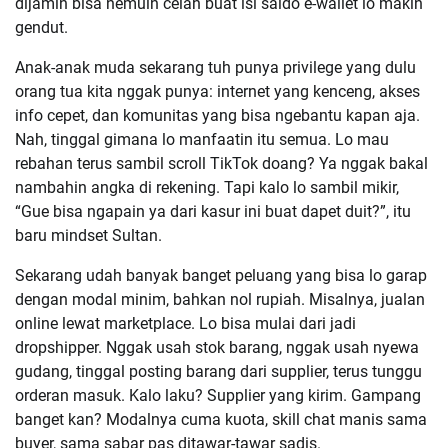
dijamin bisa nemuin celah buat isi saldo e-wallet lo makin
gendut.
Anak-anak muda sekarang tuh punya privilege yang dulu
orang tua kita nggak punya: internet yang kenceng, akses
info cepet, dan komunitas yang bisa ngebantu kapan aja.
Nah, tinggal gimana lo manfaatin itu semua. Lo mau
rebahan terus sambil scroll TikTok doang? Ya nggak bakal
nambahin angka di rekening. Tapi kalo lo sambil mikir,
“Gue bisa ngapain ya dari kasur ini buat dapet duit?”, itu
baru mindset Sultan.
Sekarang udah banyak banget peluang yang bisa lo garap
dengan modal minim, bahkan nol rupiah. Misalnya, jualan
online lewat marketplace. Lo bisa mulai dari jadi
dropshipper. Nggak usah stok barang, nggak usah nyewa
gudang, tinggal posting barang dari supplier, terus tunggu
orderan masuk. Kalo laku? Supplier yang kirim. Gampang
banget kan? Modalnya cuma kuota, skill chat manis sama
buyer, sama sabar pas ditawar-tawar sadis.