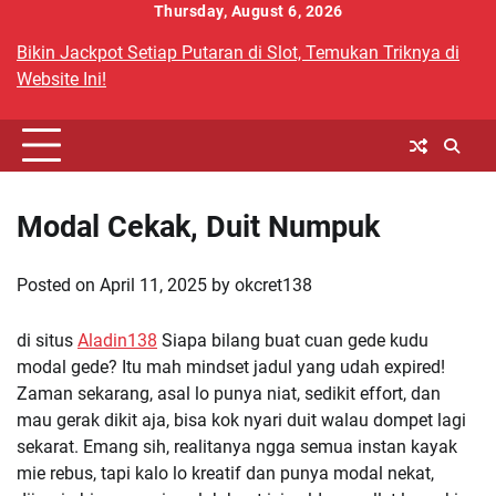
Skip
Thursday, August 6, 2026
to
Bikin Jackpot Setiap Putaran di Slot, Temukan Triknya di
content
Website Ini!
Modal Cekak, Duit Numpuk
Posted on
April 11, 2025
by
okcret138
di situs
Aladin138
Siapa bilang buat cuan gede kudu
modal gede? Itu mah mindset jadul yang udah expired!
Zaman sekarang, asal lo punya niat, sedikit effort, dan
mau gerak dikit aja, bisa kok nyari duit walau dompet lagi
sekarat. Emang sih, realitanya ngga semua instan kayak
mie rebus, tapi kalo lo kreatif dan punya modal nekat,