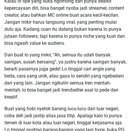
Kalau lo tipe yang suka ngomong dan punya sedikit
kepercayaan diri, bisa banget nyoba jadi streamer, content
creator, atau bahkan MC online buat acara kecil-kecilan.
Jangan mikir harus langsung viral, yang penting mulai
dulu aja. Kadang cuan itu datang bukan karena lo punya
jutaan followers, tapi karena lo punya niche yang kuat dan
bisa ngasih value ke audiens.
Dan buat lo yang mikir, “Ah, semua itu udah banyak
saingan, susah bersaing”, ya justru karena saingan banyak,
berarti pasarnya juga gede! Lo tinggal cari angle yang
beda, cara yang unik, atau gaya lo sendiri yang ngebedain
dari yang lain. Jangan ngikutin semua tren mentah-
mentah, lo bisa banget jadi trendsetter asal lo pede dan
kreatif.
Buat yang hobi nyetok barang lucu-lucu dari luar negeri,
coba deh jadi jastip alias jasa titip. Apalagi kalo lo punya
temen di luar kota atau luar negeri, tinggal kerjasama aja.
Lo tinggal posting barang-barang yang lagi hype, buka PO,