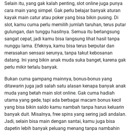
Selain itu, yang gak kalah penting, slot online juga punya
cara main yang simpel. Gak perlu belajar banyak aturan
kayak main catur atau poker yang bisa bikin pusing. Di
slot, kamu cuma perlu memilih jumlah taruhan, terus putar
gulungan, dan tunggu hasilnya. Semua itu berlangsung
sangat cepat, jadi kamu bisa langsung lihat hasil tanpa
nunggu lama. Efeknya, kamu bisa terus berputar dan
merasakan sensasi serunya, tanpa takut kebosanan
datang. Ini yang bikin anak muda suka banget, karena gak
perlu mikir terlalu banyak.
Bukan cuma gampang mainnya, bonus-bonus yang
ditawarin juga jadi salah satu alasan kenapa banyak anak
muda yang betah main slot online. Gak cuma hadiah
utama yang gede, tapi ada berbagai macam bonus kecil
yang bisa bikin saldo kamu nambah tanpa harus keluarin
banyak duit. Misalnya, free spins yang sering jadi andalan.
Jadi, selain bisa main dengan santai, kamu juga bisa
dapetin lebih banyak peluang menang tanpa nambahin