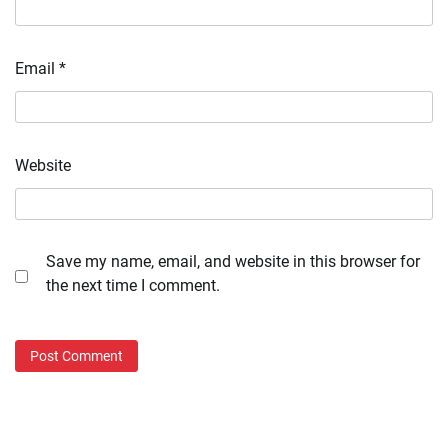
Email
*
Website
Save my name, email, and website in this browser for
the next time I comment.