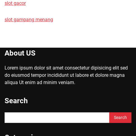
slot gacor
slot gampang menang
About US
Lorem ipsum dolor sit amet consectetur dipisicing elit sed
do eiusmod tempor incididunt ut labore et dolore magna
aliqua Ut enim ad minim veniam.
Search
Search
for: