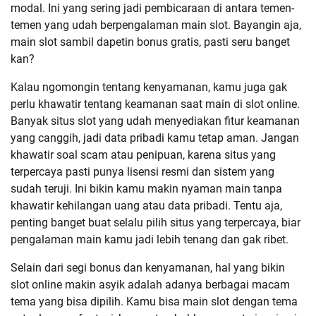
modal. Ini yang sering jadi pembicaraan di antara temen-
temen yang udah berpengalaman main slot. Bayangin aja,
main slot sambil dapetin bonus gratis, pasti seru banget
kan?
Kalau ngomongin tentang kenyamanan, kamu juga gak
perlu khawatir tentang keamanan saat main di slot online.
Banyak situs slot yang udah menyediakan fitur keamanan
yang canggih, jadi data pribadi kamu tetap aman. Jangan
khawatir soal scam atau penipuan, karena situs yang
terpercaya pasti punya lisensi resmi dan sistem yang
sudah teruji. Ini bikin kamu makin nyaman main tanpa
khawatir kehilangan uang atau data pribadi. Tentu aja,
penting banget buat selalu pilih situs yang terpercaya, biar
pengalaman main kamu jadi lebih tenang dan gak ribet.
Selain dari segi bonus dan kenyamanan, hal yang bikin
slot online makin asyik adalah adanya berbagai macam
tema yang bisa dipilih. Kamu bisa main slot dengan tema