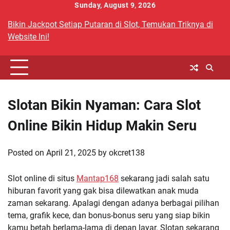
Skip
Sunday, August 9, 2026
to
Bikin Jackpot Setiap Putaran di Slot, Temukan Triknya di
content
Website Ini!
Slotan Bikin Nyaman: Cara Slot
Online Bikin Hidup Makin Seru
Posted on
April 21, 2025
by
okcret138
Slot online di situs
Mantap168
sekarang jadi salah satu
hiburan favorit yang gak bisa dilewatkan anak muda
zaman sekarang. Apalagi dengan adanya berbagai pilihan
tema, grafik kece, dan bonus-bonus seru yang siap bikin
kamu betah berlama-lama di depan layar. Slotan sekarang