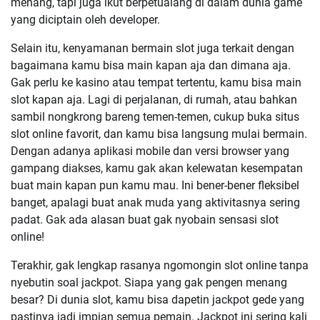
menang, tapi juga ikut berpetualang di dalam dunia game
yang diciptain oleh developer.
Selain itu, kenyamanan bermain slot juga terkait dengan
bagaimana kamu bisa main kapan aja dan dimana aja.
Gak perlu ke kasino atau tempat tertentu, kamu bisa main
slot kapan aja. Lagi di perjalanan, di rumah, atau bahkan
sambil nongkrong bareng temen-temen, cukup buka situs
slot online favorit, dan kamu bisa langsung mulai bermain.
Dengan adanya aplikasi mobile dan versi browser yang
gampang diakses, kamu gak akan kelewatan kesempatan
buat main kapan pun kamu mau. Ini bener-bener fleksibel
banget, apalagi buat anak muda yang aktivitasnya sering
padat. Gak ada alasan buat gak nyobain sensasi slot
online!
Terakhir, gak lengkap rasanya ngomongin slot online tanpa
nyebutin soal jackpot. Siapa yang gak pengen menang
besar? Di dunia slot, kamu bisa dapetin jackpot gede yang
pastinya jadi impian semua pemain. Jackpot ini sering kali