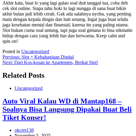
Akhir kata, buat lo yang lagi galau soal duit tanggal tua, coba deh
cek slot online. Siapa tahu hoki lo lagi nunggu di sana buat bikin
akhir bulan jadi lebih cerah. Gak ada salahnya nyoba, yang penting
main dengan kepala dingin dan hati senang. Ingat juga buat selalu
jaga kesehatan mental dan finansial, karena itu yang paling utama.
Slot bukan cuma soal untung, tapi juga soal gimana lo bisa nikmatin
hidup dengan cara yang lebih fun dan berwarna. Keep calm and
spin on!
Posted in
Uncategorized
Post
Previous:
Slot = Kebahagiaan Digital
Next:
Dari Kos-kosan ke Apartemen, Berkat Slot!
navigation
Related Posts
Uncategorized
Auto Viral Kalau WD di Mantap168 –
Soalnya Bisa Langsung Dipakai Buat Beli
Tiket Konser!
okcret138
November 5, 2025