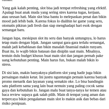
Yang gak kalah penting, slot bisa jadi tempat refreshing yang efektif.
Apalagi buat anak muda yang sering stres karena tugas, kerjaan,
atau urusan hati. Main slot bisa bantu lo melepaskan penat dan bikin
mood jadi lebih baik. Karena fokus lo dialihin ke game yang seru,
otomatis pikiran jadi fresh dan siap menghadapi hari esok dengan
semangat baru.
Jangan lupa, meskipun slot itu seru dan banyak untungnya, lo harus
tetap main dengan bijak. Jangan sampai gara-gara terlalu semangat,
malah jadi kebablasan dan bikin masalah finansial makin runyam.
Buat itu, lo wajib bikin batasan dan disiplin saat main. Misalnya,
tentuin dulu budget khusus buat main slot dan jangan pernah pake
uang kebutuhan penting. Main harus fun, bukan malah bikin lo
stress.
Di sisi lain, makin banyaknya platform slot yang hadir juga bikin
persaingan makin ketat. Ini justru nguntungin pemain karena banyak
promo menarik dan layanan yang semakin oke. Lo bisa bandingin
satu platform sama yang lain buat nemuin yang paling cocok sama
gaya dan kebutuhan lo. Jangan malu buat tanya-tanya ke temen atau
baca review supaya gak salah pilih. Main di tempat yang aman dan
terpercaya bikin pengalaman main slot lo makin asik dan bebas dari
risiko penipuan.