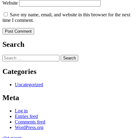
Website
Save my name, email, and website in this browser for the next
time I comment.
Search
Search
for:
Categories
Uncategorized
Meta
Log in
Entries feed
Comments feed
WordPress.org
slot gacor