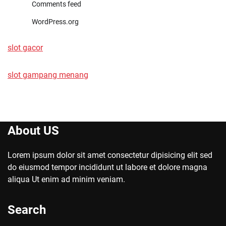
Comments feed
WordPress.org
slot gacor
slot gampang menang
About US
Lorem ipsum dolor sit amet consectetur dipisicing elit sed
do eiusmod tempor incididunt ut labore et dolore magna
aliqua Ut enim ad minim veniam.
Search