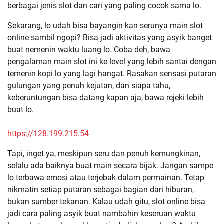
berbagai jenis slot dan cari yang paling cocok sama lo.
Sekarang, lo udah bisa bayangin kan serunya main slot
online sambil ngopi? Bisa jadi aktivitas yang asyik banget
buat nemenin waktu luang lo. Coba deh, bawa
pengalaman main slot ini ke level yang lebih santai dengan
temenin kopi lo yang lagi hangat. Rasakan sensasi putaran
gulungan yang penuh kejutan, dan siapa tahu,
keberuntungan bisa datang kapan aja, bawa rejeki lebih
buat lo.
https://128.199.215.54
Tapi, inget ya, meskipun seru dan penuh kemungkinan,
selalu ada baiknya buat main secara bijak. Jangan sampe
lo terbawa emosi atau terjebak dalam permainan. Tetap
nikmatin setiap putaran sebagai bagian dari hiburan,
bukan sumber tekanan. Kalau udah gitu, slot online bisa
jadi cara paling asyik buat nambahin keseruan waktu