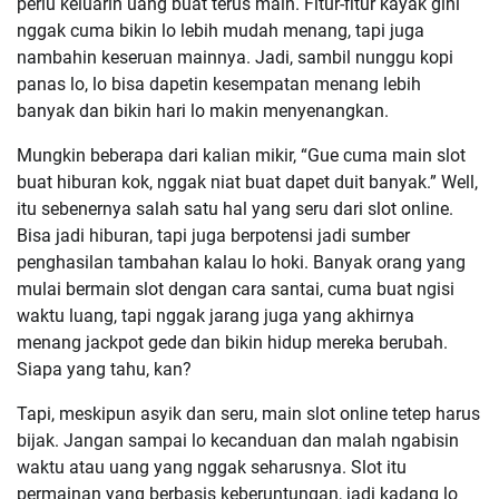
perlu keluarin uang buat terus main. Fitur-fitur kayak gini
nggak cuma bikin lo lebih mudah menang, tapi juga
nambahin keseruan mainnya. Jadi, sambil nunggu kopi
panas lo, lo bisa dapetin kesempatan menang lebih
banyak dan bikin hari lo makin menyenangkan.
Mungkin beberapa dari kalian mikir, “Gue cuma main slot
buat hiburan kok, nggak niat buat dapet duit banyak.” Well,
itu sebenernya salah satu hal yang seru dari slot online.
Bisa jadi hiburan, tapi juga berpotensi jadi sumber
penghasilan tambahan kalau lo hoki. Banyak orang yang
mulai bermain slot dengan cara santai, cuma buat ngisi
waktu luang, tapi nggak jarang juga yang akhirnya
menang jackpot gede dan bikin hidup mereka berubah.
Siapa yang tahu, kan?
Tapi, meskipun asyik dan seru, main slot online tetep harus
bijak. Jangan sampai lo kecanduan dan malah ngabisin
waktu atau uang yang nggak seharusnya. Slot itu
permainan yang berbasis keberuntungan, jadi kadang lo