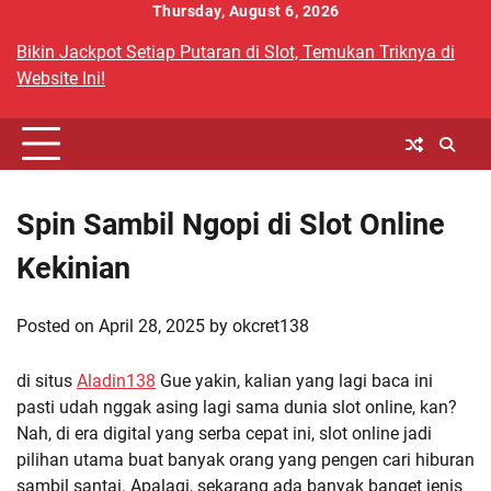
Skip
Thursday, August 6, 2026
to
Bikin Jackpot Setiap Putaran di Slot, Temukan Triknya di
content
Website Ini!
Spin Sambil Ngopi di Slot Online
Kekinian
Posted on
April 28, 2025
by
okcret138
di situs
Aladin138
Gue yakin, kalian yang lagi baca ini
pasti udah nggak asing lagi sama dunia slot online, kan?
Nah, di era digital yang serba cepat ini, slot online jadi
pilihan utama buat banyak orang yang pengen cari hiburan
sambil santai. Apalagi, sekarang ada banyak banget jenis