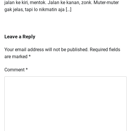
jalan ke kiri, mentok. Jalan ke kanan, zonk. Muter-muter
gak jelas, tapi lo nikmatin aja […]
Leave a Reply
Your email address will not be published.
Required fields
are marked
*
Comment
*