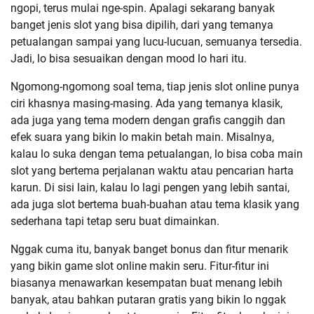
ngopi, terus mulai nge-spin. Apalagi sekarang banyak
banget jenis slot yang bisa dipilih, dari yang temanya
petualangan sampai yang lucu-lucuan, semuanya tersedia.
Jadi, lo bisa sesuaikan dengan mood lo hari itu.
Ngomong-ngomong soal tema, tiap jenis slot online punya
ciri khasnya masing-masing. Ada yang temanya klasik,
ada juga yang tema modern dengan grafis canggih dan
efek suara yang bikin lo makin betah main. Misalnya,
kalau lo suka dengan tema petualangan, lo bisa coba main
slot yang bertema perjalanan waktu atau pencarian harta
karun. Di sisi lain, kalau lo lagi pengen yang lebih santai,
ada juga slot bertema buah-buahan atau tema klasik yang
sederhana tapi tetap seru buat dimainkan.
Nggak cuma itu, banyak banget bonus dan fitur menarik
yang bikin game slot online makin seru. Fitur-fitur ini
biasanya menawarkan kesempatan buat menang lebih
banyak, atau bahkan putaran gratis yang bikin lo nggak