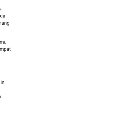
s-
ada
enang
amu
empat
ini
m