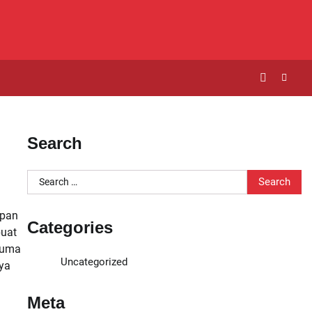
Search
Search
for:
apan
Categories
buat
 cuma
Uncategorized
nya
Meta