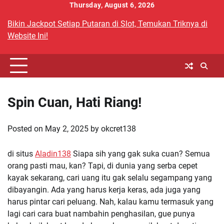
Skip
Thursday, August 6, 2026
to
Bikin Jackpot Setiap Putaran di Slot, Temukan Triknya di
content
Website Ini!
Spin Cuan, Hati Riang!
Posted on
May 2, 2025
by
okcret138
di situs
Aladin138
Siapa sih yang gak suka cuan? Semua
orang pasti mau, kan? Tapi, di dunia yang serba cepet
kayak sekarang, cari uang itu gak selalu segampang yang
dibayangin. Ada yang harus kerja keras, ada juga yang
harus pintar cari peluang. Nah, kalau kamu termasuk yang
lagi cari cara buat nambahin penghasilan, gue punya