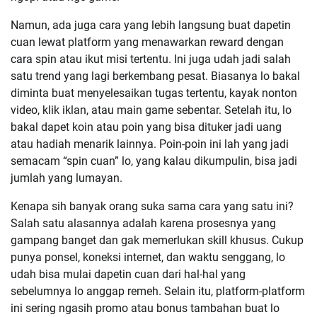
Namun, ada juga cara yang lebih langsung buat dapetin
cuan lewat platform yang menawarkan reward dengan
cara spin atau ikut misi tertentu. Ini juga udah jadi salah
satu trend yang lagi berkembang pesat. Biasanya lo bakal
diminta buat menyelesaikan tugas tertentu, kayak nonton
video, klik iklan, atau main game sebentar. Setelah itu, lo
bakal dapet koin atau poin yang bisa dituker jadi uang
atau hadiah menarik lainnya. Poin-poin ini lah yang jadi
semacam “spin cuan” lo, yang kalau dikumpulin, bisa jadi
jumlah yang lumayan.
Kenapa sih banyak orang suka sama cara yang satu ini?
Salah satu alasannya adalah karena prosesnya yang
gampang banget dan gak memerlukan skill khusus. Cukup
punya ponsel, koneksi internet, dan waktu senggang, lo
udah bisa mulai dapetin cuan dari hal-hal yang
sebelumnya lo anggap remeh. Selain itu, platform-platform
ini sering ngasih promo atau bonus tambahan buat lo