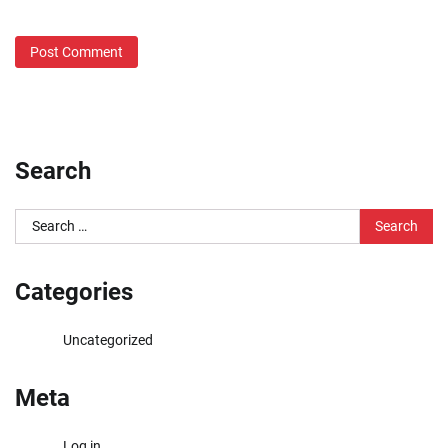
Search
Search
for:
Categories
Uncategorized
Meta
Log in