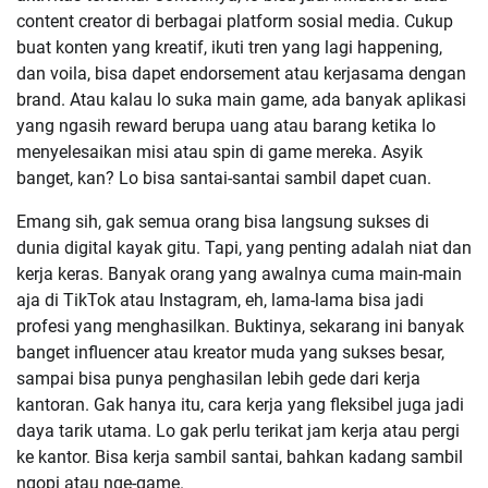
content creator di berbagai platform sosial media. Cukup
buat konten yang kreatif, ikuti tren yang lagi happening,
dan voila, bisa dapet endorsement atau kerjasama dengan
brand. Atau kalau lo suka main game, ada banyak aplikasi
yang ngasih reward berupa uang atau barang ketika lo
menyelesaikan misi atau spin di game mereka. Asyik
banget, kan? Lo bisa santai-santai sambil dapet cuan.
Emang sih, gak semua orang bisa langsung sukses di
dunia digital kayak gitu. Tapi, yang penting adalah niat dan
kerja keras. Banyak orang yang awalnya cuma main-main
aja di TikTok atau Instagram, eh, lama-lama bisa jadi
profesi yang menghasilkan. Buktinya, sekarang ini banyak
banget influencer atau kreator muda yang sukses besar,
sampai bisa punya penghasilan lebih gede dari kerja
kantoran. Gak hanya itu, cara kerja yang fleksibel juga jadi
daya tarik utama. Lo gak perlu terikat jam kerja atau pergi
ke kantor. Bisa kerja sambil santai, bahkan kadang sambil
ngopi atau nge-game.