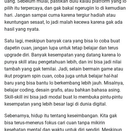
uang. Sebelum mulai, pastikan dulu kalau platform yang lo
pilih itu terpercaya, dan gak bakal ngerugiin lo di kemudian
hari. Jangan sampai cuma karena tergiur hadiah atau
keuntungan sesaat, lo jadi malah kecewa karena gak ada
hasil yang nyata.
Satu lagi, meskipun banyak cara yang bisa lo coba buat
dapetin cuan, jangan lupa untuk tetap belajar dan terus
upgrade diri. Banyak kesempatan yang datang karena lo
punya skill atau pengetahuan lebih, dan ini bisa jadi nilai
tambah yang gak ternilai. Jadi, selain bermain game atau
ikut program spin cuan, coba juga untuk belajar hal-hal
baru yang bisa bantu lo berkembang lebih jauh. Misalnya,
belajar coding, desain grafis, atau bahkan bahasa asing.
Skill-skill ini bisa jadi modal buat lo membuka pintu-pintu
kesempatan yang lebih besar lagi di dunia digital.
Sebenarnya, hidup itu tentang keseimbangan. Kita gak
bisa terus-menerus fokus cari cuan tanpa mikirin
kesehatan mental dan waktu untuk diri sendiri. Meskipun