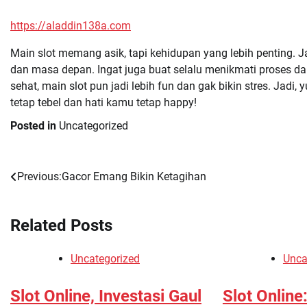
https://aladdin138a.com
Main slot memang asik, tapi kehidupan yang lebih penting. 
dan masa depan. Ingat juga buat selalu menikmati proses 
sehat, main slot pun jadi lebih fun dan gak bikin stres. Jad
tetap tebel dan hati kamu tetap happy!
Posted in
Uncategorized
Previous:
Gacor Emang Bikin Ketagihan
Post
navigation
Related Posts
Uncategorized
Unca
Slot Online, Investasi Gaul
Slot Online: