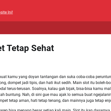
ite Ini!
et Tetap Sehat
 buat kamu yang doyan tantangan dan suka coba-coba peruntu
g, dompet jadi tipis, dan hati ikut sedih. Main slot itu boleh-bo
odal terus-terusan. Soalnya, kalau gak bijak, bisa-bisa kamu ma
lah buntung. Nah, di sini gue mau ajak lo semua buat ngejalani
mpet tetap aman, hati tetap tenang, dan mainnya juga tetap enj
arep bisa menang besar setiap kali main. Slot itu kan dasarnya