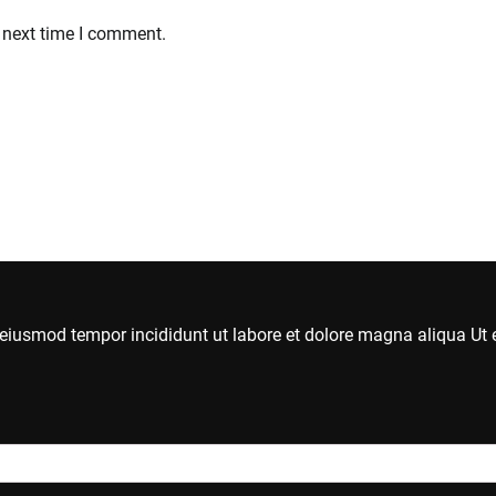
 next time I comment.
o eiusmod tempor incididunt ut labore et dolore magna aliqua U