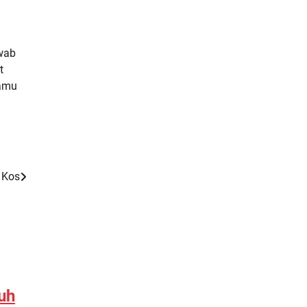
awab
t
kamu
 Kos
tuh