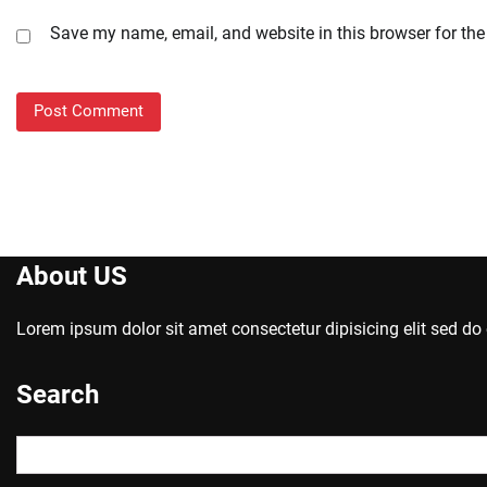
Save my name, email, and website in this browser for the
About US
Lorem ipsum dolor sit amet consectetur dipisicing elit sed d
Search
Search
for: