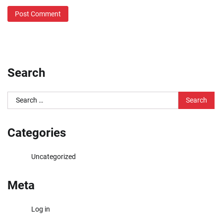
Search
Search
for:
Categories
Uncategorized
Meta
Log in