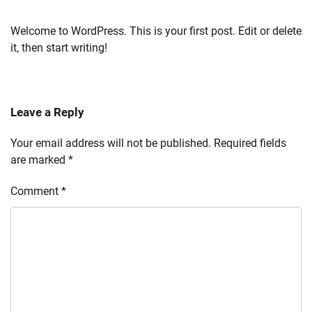
Welcome to WordPress. This is your first post. Edit or delete
it, then start writing!
Leave a Reply
Your email address will not be published.
Required fields
are marked
*
Comment
*