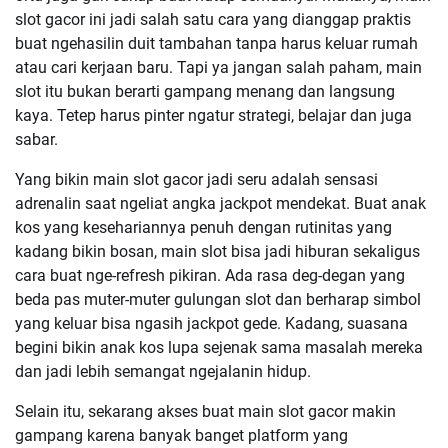
slot gacor ini jadi salah satu cara yang dianggap praktis
buat ngehasilin duit tambahan tanpa harus keluar rumah
atau cari kerjaan baru. Tapi ya jangan salah paham, main
slot itu bukan berarti gampang menang dan langsung
kaya. Tetep harus pinter ngatur strategi, belajar dan juga
sabar.
Yang bikin main slot gacor jadi seru adalah sensasi
adrenalin saat ngeliat angka jackpot mendekat. Buat anak
kos yang kesehariannya penuh dengan rutinitas yang
kadang bikin bosan, main slot bisa jadi hiburan sekaligus
cara buat nge-refresh pikiran. Ada rasa deg-degan yang
beda pas muter-muter gulungan slot dan berharap simbol
yang keluar bisa ngasih jackpot gede. Kadang, suasana
begini bikin anak kos lupa sejenak sama masalah mereka
dan jadi lebih semangat ngejalanin hidup.
Selain itu, sekarang akses buat main slot gacor makin
gampang karena banyak banget platform yang