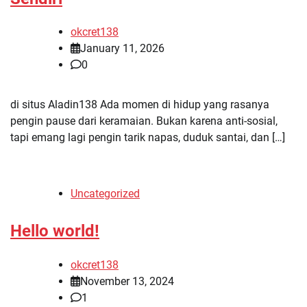
okcret138
January 11, 2026
0
di situs Aladin138 Ada momen di hidup yang rasanya
pengin pause dari keramaian. Bukan karena anti-sosial,
tapi emang lagi pengin tarik napas, duduk santai, dan […]
Uncategorized
Hello world!
okcret138
November 13, 2024
1