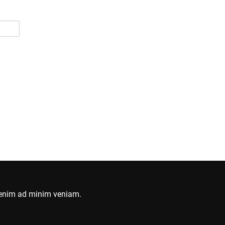
t enim ad minim veniam.