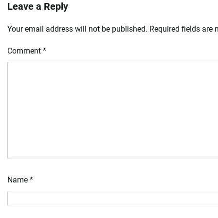
Leave a Reply
Your email address will not be published.
Required fields are
Comment
*
Name
*