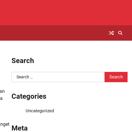
Search
Search
for:
san
Categories
ya
Uncategorized
anget
Meta