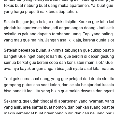
fokus buat nabung buat uang muka apartemen. Ya, buat gue pu
yang harga properti naik terus tiap tahun.
Selain itu, gue juga belajar untuk disiplin. Karena gue tahu 
pindah ke apartemen bisa jadi angan-angan doang. Jadi setiap 
sekaligus peluang dapetin tambahan uang. Tapi yang paling p
yang mau gue mainin. Jangan asal klik aja, karena dunia slot
Setelah beberapa bulan, akhirnya tabungan gue cukup buat 
banget! Gue inget banget hari itu, gue berdiri di depan gedun
semua berkat gue berani coba dan konsisten main slot.” Gu
awalnya kayak angan-angan bisa jadi nyata asal kita mau u
Tapi gak cuma soal uang, yang gue pelajari dari dunia slot it
gampang putus asa saat kalah, dan selalu belajar dari kesal
bisa bangkit lagi. Itu yang bikin gue makin dewasa dan nger
Sekarang, gue udah tinggal di apartemen yang nyaman, yang j
yang asik, area santai buat nonton, dan bahkan ruang buat 
makin semangat buat ngembangin diri dan cari peluang baru