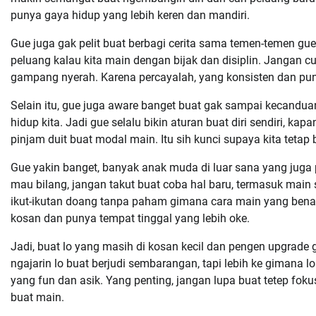
punya gaya hidup yang lebih keren dan mandiri.
Gue juga gak pelit buat berbagi cerita sama temen-temen gue 
peluang kalau kita main dengan bijak dan disiplin. Jangan cu
gampang nyerah. Karena percayalah, yang konsisten dan puny
Selain itu, gue juga aware banget buat gak sampai kecanduan 
hidup kita. Jadi gue selalu bikin aturan buat diri sendiri, k
pinjam duit buat modal main. Itu sih kunci supaya kita tetap 
Gue yakin banget, banyak anak muda di luar sana yang juga
mau bilang, jangan takut buat coba hal baru, termasuk main sl
ikut-ikutan doang tanpa paham gimana cara main yang benar. K
kosan dan punya tempat tinggal yang lebih oke.
Jadi, buat lo yang masih di kosan kecil dan pengen upgrade ga
ngajarin lo buat berjudi sembarangan, tapi lebih ke gimana
yang fun dan asik. Yang penting, jangan lupa buat tetep fo
buat main.