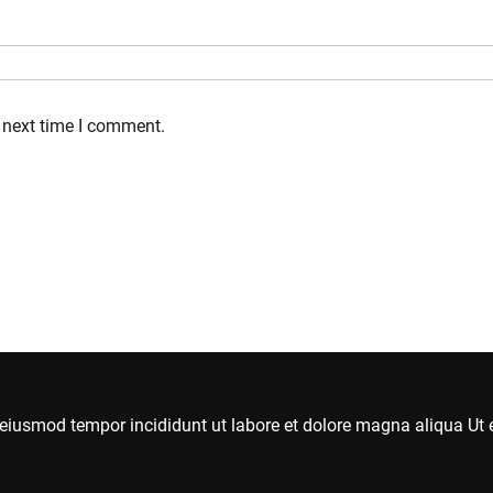
 next time I comment.
o eiusmod tempor incididunt ut labore et dolore magna aliqua U