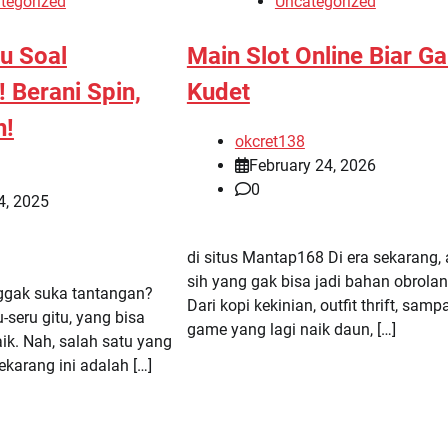
tegorized
Uncategorized
tu Soal
Main Slot Online Biar G
 Berani Spin,
Kudet
n!
okcret138
February 24, 2026
0
4, 2025
di situs Mantap168 Di era sekarang,
sih yang gak bisa jadi bahan obrola
ggak suka tantangan?
Dari kopi kekinian, outfit thrift, samp
-seru gitu, yang bisa
game yang lagi naik daun, […]
aik. Nah, salah satu yang
sekarang ini adalah […]