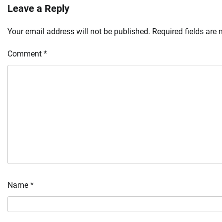
Leave a Reply
Your email address will not be published.
Required fields are
Comment
*
Name
*