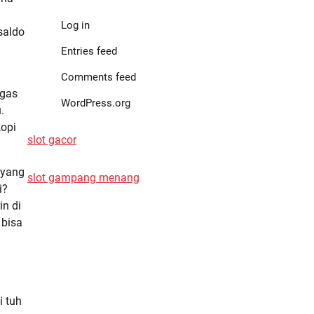
Log in
saldo
Entries feed
Comments feed
 gas
WordPress.org
.
kopi
slot gacor
 yang
slot gampang menang
i?
in di
 bisa
i tuh