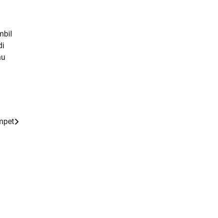
mbil
di
hu
ompet