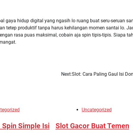
i soal gaya hidup digital yang ngasih lo ruang buat seru-seruan sa
 dan tetep produktif tanpa harus kehilangan momen santai lo. Ja
engan rasa puas maksimal, cobain aja spin tipis-tipis. Siapa ta
emangat.
Next:
Slot: Cara Paling Gaul Isi D
tegorized
Uncategorized
: Spin Simple Isi
Slot Gacor Buat Temen