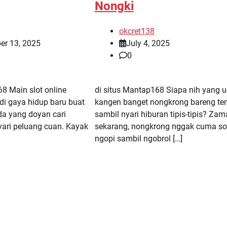
Nongki
okcret138
er 13, 2025
July 4, 2025
0
68 Main slot online
di situs Mantap168 Siapa nih yang 
di gaya hidup baru buat
kangen banget nongkrong bareng t
a yang doyan cari
sambil nyari hiburan tipis-tipis? Za
yari peluang cuan. Kayak
sekarang, nongkrong nggak cuma so
ngopi sambil ngobrol […]