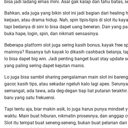
bisa jadi ladang emas mini. Asal gak kalap dan tahu batas, s
Bahkan, ada juga yang bikin slot ini jadi bagian dari healing 
kerjaan, atau drama hidup. Nah, spin tipis-tipis di slot itu 
tapi bedanya di sini lo bisa dapet uang beneran. Dan yang pa
buka hape, login, spin, dan nikmati sensasinya.
Beberapa platform slot juga sering kasih bonus, kayak free 
mainnya? Rasanya tuh kayak lo dikasih cashback belanja, tapi
lo bisa dapet big win. Jadi penting banget buat stay update 
yang paling sering dapet kejutan manis.
Lo juga bisa sambil sharing pengalaman main slot ini bareng
gacor, kasih tips, atau sekadar ngeluh kalo lagi apes. Serunya
semangat, ada tawa, ada deg-degan tiap liat putaran terakhir.
baru yang satu frekuensi.
Tapi tentu aja, biar makin asik, lo juga harus punya mindset 
waktu. Main buat hiburan, nikmatin prosesnya, dan anggap c
Slot itu tempat buat seneng-seneng, bukan buat pelarian dari