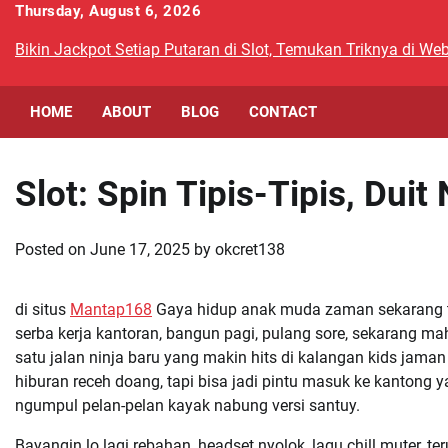
Skip
Thursday, August 6, 2026
to
Bikin Jackpot Setiap Putaran di Slot, Temukan Triknya di Webs
content
HOME
ABOUT
BLOG
CONTACT
Slot: Spin Tipis-Tipis, Dui
Posted on
June 17, 2025
by
okcret138
di situs
Mantap168
Gaya hidup anak muda zaman sekarang tu
serba kerja kantoran, bangun pagi, pulang sore, sekarang mah
satu jalan ninja baru yang makin hits di kalangan kids jaman 
hiburan receh doang, tapi bisa jadi pintu masuk ke kantong yan
ngumpul pelan-pelan kayak nabung versi santuy.
Bayangin lo lagi rebahan, headset nyolok, lagu chill muter, ter