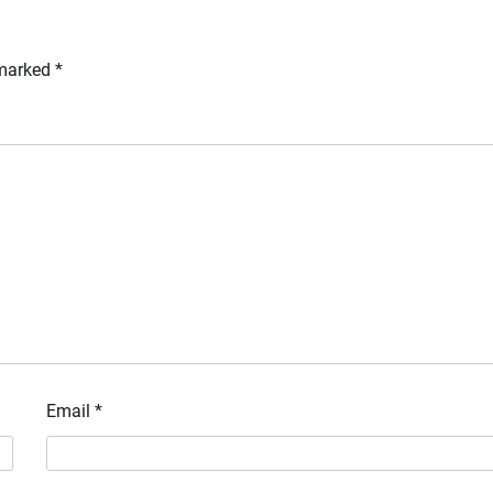
 marked
*
Email
*