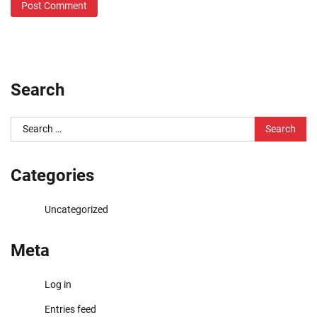
Search
Search
for:
Categories
Uncategorized
Meta
Log in
Entries feed