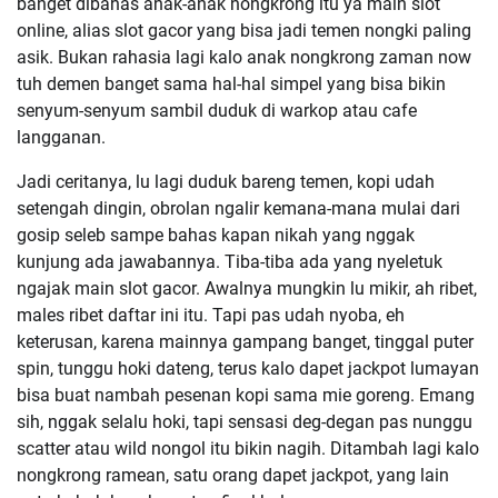
banget dibahas anak-anak nongkrong itu ya main slot
online, alias slot gacor yang bisa jadi temen nongki paling
asik. Bukan rahasia lagi kalo anak nongkrong zaman now
tuh demen banget sama hal-hal simpel yang bisa bikin
senyum-senyum sambil duduk di warkop atau cafe
langganan.
Jadi ceritanya, lu lagi duduk bareng temen, kopi udah
setengah dingin, obrolan ngalir kemana-mana mulai dari
gosip seleb sampe bahas kapan nikah yang nggak
kunjung ada jawabannya. Tiba-tiba ada yang nyeletuk
ngajak main slot gacor. Awalnya mungkin lu mikir, ah ribet,
males ribet daftar ini itu. Tapi pas udah nyoba, eh
keterusan, karena mainnya gampang banget, tinggal puter
spin, tunggu hoki dateng, terus kalo dapet jackpot lumayan
bisa buat nambah pesenan kopi sama mie goreng. Emang
sih, nggak selalu hoki, tapi sensasi deg-degan pas nunggu
scatter atau wild nongol itu bikin nagih. Ditambah lagi kalo
nongkrong ramean, satu orang dapet jackpot, yang lain