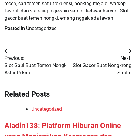
receh, cari temen satu frekuensi, booking meja di warkop
favorit, dan siap-siap nge-spin sambil ketawa bareng. Slot
gacor buat temen nongki, emang nggak ada lawan.
Posted in
Uncategorized
Post
Previous:
Next:
navigation
Slot Gaul Buat Temen Nongki
Slot Gacor Buat Nongkrong
Akhir Pekan
Santai
Related Posts
Uncategorized
Aladin138: Platform Hiburan Online