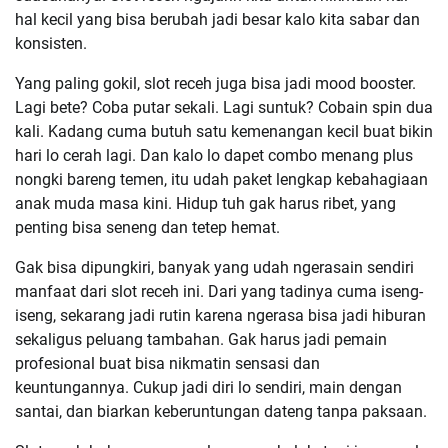
hal kecil yang bisa berubah jadi besar kalo kita sabar dan
konsisten.
Yang paling gokil, slot receh juga bisa jadi mood booster.
Lagi bete? Coba putar sekali. Lagi suntuk? Cobain spin dua
kali. Kadang cuma butuh satu kemenangan kecil buat bikin
hari lo cerah lagi. Dan kalo lo dapet combo menang plus
nongki bareng temen, itu udah paket lengkap kebahagiaan
anak muda masa kini. Hidup tuh gak harus ribet, yang
penting bisa seneng dan tetep hemat.
Gak bisa dipungkiri, banyak yang udah ngerasain sendiri
manfaat dari slot receh ini. Dari yang tadinya cuma iseng-
iseng, sekarang jadi rutin karena ngerasa bisa jadi hiburan
sekaligus peluang tambahan. Gak harus jadi pemain
profesional buat bisa nikmatin sensasi dan
keuntungannya. Cukup jadi diri lo sendiri, main dengan
santai, dan biarkan keberuntungan dateng tanpa paksaan.