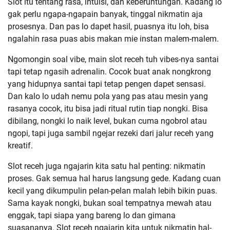
Slot itu tentang rasa, intuisi, dan keberuntungan. Kadang lo
gak perlu ngapa-ngapain banyak, tinggal nikmatin aja
prosesnya. Dan pas lo dapet hasil, puasnya itu loh, bisa
ngalahin rasa puas abis makan mie instan malem-malem.
Ngomongin soal vibe, main slot receh tuh vibes-nya santai
tapi tetap ngasih adrenalin. Cocok buat anak nongkrong
yang hidupnya santai tapi tetap pengen dapet sensasi.
Dan kalo lo udah nemu pola yang pas atau mesin yang
rasanya cocok, itu bisa jadi ritual rutin tiap nongki. Bisa
dibilang, nongki lo naik level, bukan cuma ngobrol atau
ngopi, tapi juga sambil ngejar rezeki dari jalur receh yang
kreatif.
Slot receh juga ngajarin kita satu hal penting: nikmatin
proses. Gak semua hal harus langsung gede. Kadang cuan
kecil yang dikumpulin pelan-pelan malah lebih bikin puas.
Sama kayak nongki, bukan soal tempatnya mewah atau
enggak, tapi siapa yang bareng lo dan gimana
suasananya. Slot receh ngajarin kita untuk nikmatin hal-