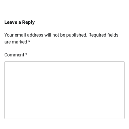
Leave a Reply
Your email address will not be published.
Required fields
are marked
*
Comment
*