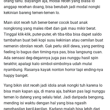
orang tahu. Bayangin aja, modal receh yang biasa lo
anggap recehan doang, bisa berubah jadi modal nongki
kekinian bareng temen-temen lo.
Main slot receh tuh bener-bener cocok buat anak
nongkrong yang males ribet dan gak mau mikir berat.
Tinggal klik-klik, puter-puter, eh tiba-tiba bisa dapet saldo
tambahan buat beli kopi susu kekinian atau cemilan buat
nemenin obrolan receh. Gak perlu skill dewa, yang penting
feeling lo bagus dan timing-nya pas, bisa langsung cuan.
Ada sensasi deg-degannya juga pas nunggu hasil spin
terakhir, apalagi kalo simbol-simbolnya udah mulai
nyambung. Rasanya kayak nonton horror tapi ending-nya
happy banget.
Yang bikin slot receh jadi idola anak nongki tuh karena lo
bisa main kapan aja, di mana aja, bahkan pas lagi nunggu
temen lo dateng yang selalu telat. Jadi daripada bengong,
mending isi waktu dengan hal yang bisa ngasih
penghasilan kecil-kecilan. Kadang malah bisa lebih dari