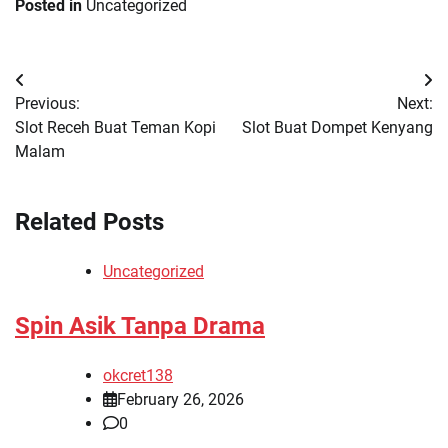
Posted in
Uncategorized
Post
Previous:
Next:
navigation
Slot Receh Buat Teman Kopi
Slot Buat Dompet Kenyang
Malam
Related Posts
Uncategorized
Spin Asik Tanpa Drama
okcret138
February 26, 2026
0