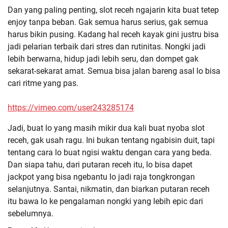
Dan yang paling penting, slot receh ngajarin kita buat tetep
enjoy tanpa beban. Gak semua harus serius, gak semua
harus bikin pusing. Kadang hal receh kayak gini justru bisa
jadi pelarian terbaik dari stres dan rutinitas. Nongki jadi
lebih berwarna, hidup jadi lebih seru, dan dompet gak
sekarat-sekarat amat. Semua bisa jalan bareng asal lo bisa
cari ritme yang pas.
https://vimeo.com/user243285174
Jadi, buat lo yang masih mikir dua kali buat nyoba slot
receh, gak usah ragu. Ini bukan tentang ngabisin duit, tapi
tentang cara lo buat ngisi waktu dengan cara yang beda.
Dan siapa tahu, dari putaran receh itu, lo bisa dapet
jackpot yang bisa ngebantu lo jadi raja tongkrongan
selanjutnya. Santai, nikmatin, dan biarkan putaran receh
itu bawa lo ke pengalaman nongki yang lebih epic dari
sebelumnya.