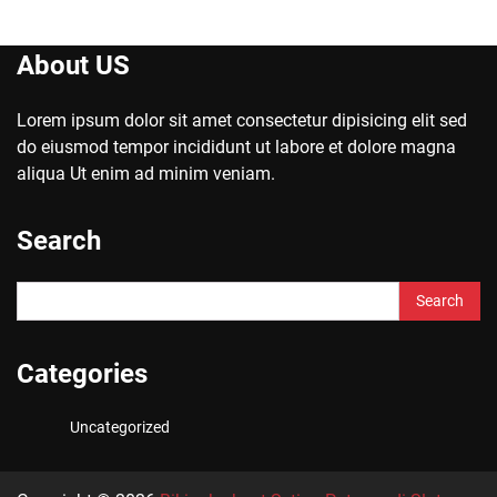
About US
Lorem ipsum dolor sit amet consectetur dipisicing elit sed
do eiusmod tempor incididunt ut labore et dolore magna
aliqua Ut enim ad minim veniam.
Search
Search
for:
Categories
Uncategorized