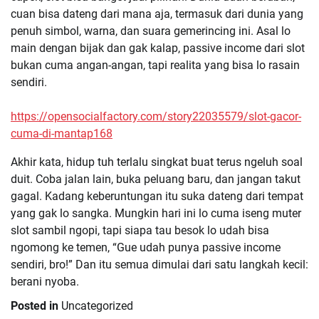
cuan bisa dateng dari mana aja, termasuk dari dunia yang
penuh simbol, warna, dan suara gemerincing ini. Asal lo
main dengan bijak dan gak kalap, passive income dari slot
bukan cuma angan-angan, tapi realita yang bisa lo rasain
sendiri.
https://opensocialfactory.com/story22035579/slot-gacor-
cuma-di-mantap168
Akhir kata, hidup tuh terlalu singkat buat terus ngeluh soal
duit. Coba jalan lain, buka peluang baru, dan jangan takut
gagal. Kadang keberuntungan itu suka dateng dari tempat
yang gak lo sangka. Mungkin hari ini lo cuma iseng muter
slot sambil ngopi, tapi siapa tau besok lo udah bisa
ngomong ke temen, “Gue udah punya passive income
sendiri, bro!” Dan itu semua dimulai dari satu langkah kecil:
berani nyoba.
Posted in
Uncategorized