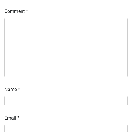
Comment
*
Name
*
Email
*