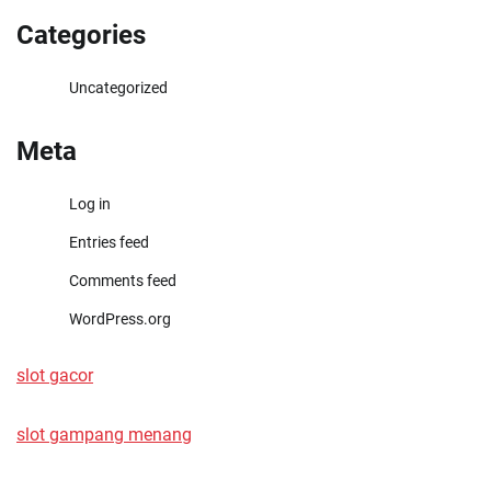
Categories
Uncategorized
Meta
Log in
Entries feed
Comments feed
WordPress.org
slot gacor
slot gampang menang