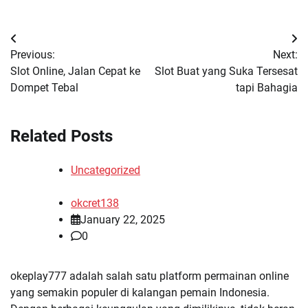
Post
Previous:
Next:
navigation
Slot Online, Jalan Cepat ke
Slot Buat yang Suka Tersesat
Dompet Tebal
tapi Bahagia
Related Posts
Uncategorized
okcret138
January 22, 2025
0
okeplay777 adalah salah satu platform permainan online
yang semakin populer di kalangan pemain Indonesia.