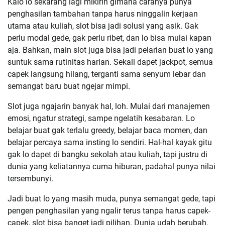
Kalo lo sekarang lagi mikirin gimana caranya punya
penghasilan tambahan tanpa harus ninggalin kerjaan
utama atau kuliah, slot bisa jadi solusi yang asik. Gak
perlu modal gede, gak perlu ribet, dan lo bisa mulai kapan
aja. Bahkan, main slot juga bisa jadi pelarian buat lo yang
suntuk sama rutinitas harian. Sekali dapet jackpot, semua
capek langsung hilang, terganti sama senyum lebar dan
semangat baru buat ngejar mimpi.
Slot juga ngajarin banyak hal, loh. Mulai dari manajemen
emosi, ngatur strategi, sampe ngelatih kesabaran. Lo
belajar buat gak terlalu greedy, belajar baca momen, dan
belajar percaya sama insting lo sendiri. Hal-hal kayak gitu
gak lo dapet di bangku sekolah atau kuliah, tapi justru di
dunia yang keliatannya cuma hiburan, padahal punya nilai
tersembunyi.
Jadi buat lo yang masih muda, punya semangat gede, tapi
pengen penghasilan yang ngalir terus tanpa harus capek-
capek, slot bisa banget jadi pilihan. Dunia udah berubah,