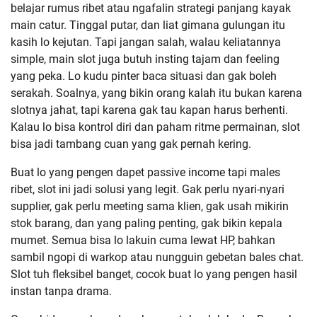
belajar rumus ribet atau ngafalin strategi panjang kayak
main catur. Tinggal putar, dan liat gimana gulungan itu
kasih lo kejutan. Tapi jangan salah, walau keliatannya
simple, main slot juga butuh insting tajam dan feeling
yang peka. Lo kudu pinter baca situasi dan gak boleh
serakah. Soalnya, yang bikin orang kalah itu bukan karena
slotnya jahat, tapi karena gak tau kapan harus berhenti.
Kalau lo bisa kontrol diri dan paham ritme permainan, slot
bisa jadi tambang cuan yang gak pernah kering.
Buat lo yang pengen dapet passive income tapi males
ribet, slot ini jadi solusi yang legit. Gak perlu nyari-nyari
supplier, gak perlu meeting sama klien, gak usah mikirin
stok barang, dan yang paling penting, gak bikin kepala
mumet. Semua bisa lo lakuin cuma lewat HP, bahkan
sambil ngopi di warkop atau nungguin gebetan bales chat.
Slot tuh fleksibel banget, cocok buat lo yang pengen hasil
instan tanpa drama.