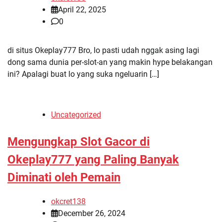
April 22, 2025
0
di situs Okeplay777 Bro, lo pasti udah nggak asing lagi
dong sama dunia per-slot-an yang makin hype belakangan
ini? Apalagi buat lo yang suka ngeluarin […]
Uncategorized
Mengungkap Slot Gacor di
Okeplay777 yang Paling Banyak
Diminati oleh Pemain
okcret138
December 26, 2024