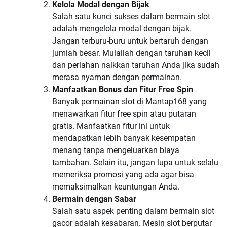
Kelola Modal dengan Bijak
Salah satu kunci sukses dalam bermain slot
adalah mengelola modal dengan bijak.
Jangan terburu-buru untuk bertaruh dengan
jumlah besar. Mulailah dengan taruhan kecil
dan perlahan naikkan taruhan Anda jika sudah
merasa nyaman dengan permainan.
Manfaatkan Bonus dan Fitur Free Spin
Banyak permainan slot di Mantap168 yang
menawarkan fitur free spin atau putaran
gratis. Manfaatkan fitur ini untuk
mendapatkan lebih banyak kesempatan
menang tanpa mengeluarkan biaya
tambahan. Selain itu, jangan lupa untuk selalu
memeriksa promosi yang ada agar bisa
memaksimalkan keuntungan Anda.
Bermain dengan Sabar
Salah satu aspek penting dalam bermain slot
gacor adalah kesabaran. Mesin slot berputar