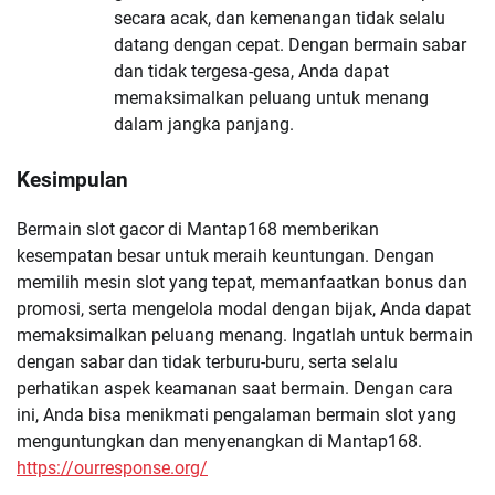
secara acak, dan kemenangan tidak selalu
datang dengan cepat. Dengan bermain sabar
dan tidak tergesa-gesa, Anda dapat
memaksimalkan peluang untuk menang
dalam jangka panjang.
Kesimpulan
Bermain slot gacor di Mantap168 memberikan
kesempatan besar untuk meraih keuntungan. Dengan
memilih mesin slot yang tepat, memanfaatkan bonus dan
promosi, serta mengelola modal dengan bijak, Anda dapat
memaksimalkan peluang menang. Ingatlah untuk bermain
dengan sabar dan tidak terburu-buru, serta selalu
perhatikan aspek keamanan saat bermain. Dengan cara
ini, Anda bisa menikmati pengalaman bermain slot yang
menguntungkan dan menyenangkan di Mantap168.
https://ourresponse.org/