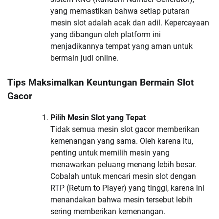
yang memastikan bahwa setiap putaran
mesin slot adalah acak dan adil. Kepercayaan
yang dibangun oleh platform ini
menjadikannya tempat yang aman untuk
bermain judi online.
Tips Maksimalkan Keuntungan Bermain Slot
Gacor
Pilih Mesin Slot yang Tepat
Tidak semua mesin slot gacor memberikan
kemenangan yang sama. Oleh karena itu,
penting untuk memilih mesin yang
menawarkan peluang menang lebih besar.
Cobalah untuk mencari mesin slot dengan
RTP (Return to Player) yang tinggi, karena ini
menandakan bahwa mesin tersebut lebih
sering memberikan kemenangan.