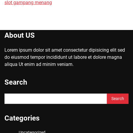
slot gampang menang
About US
Lorem ipsum dolor sit amet consectetur dipisicing elit sed
do eiusmod tempor incididunt ut labore et dolore magna
aliqua Ut enim ad minim veniam.
Search
Search
for:
Categories
Uncategorized