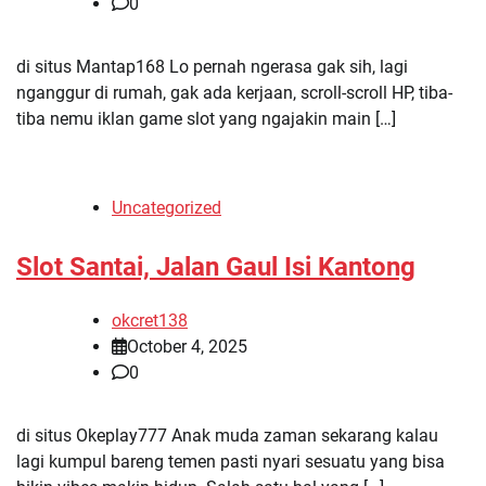
0
di situs Mantap168 Lo pernah ngerasa gak sih, lagi
nganggur di rumah, gak ada kerjaan, scroll-scroll HP, tiba-
tiba nemu iklan game slot yang ngajakin main […]
Uncategorized
Slot Santai, Jalan Gaul Isi Kantong
okcret138
October 4, 2025
0
di situs Okeplay777 Anak muda zaman sekarang kalau
lagi kumpul bareng temen pasti nyari sesuatu yang bisa