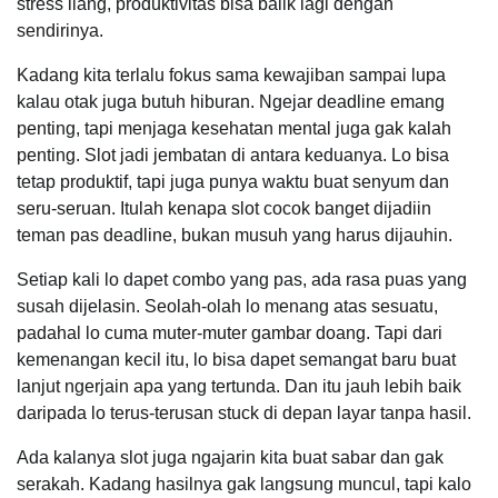
stress ilang, produktivitas bisa balik lagi dengan
sendirinya.
Kadang kita terlalu fokus sama kewajiban sampai lupa
kalau otak juga butuh hiburan. Ngejar deadline emang
penting, tapi menjaga kesehatan mental juga gak kalah
penting. Slot jadi jembatan di antara keduanya. Lo bisa
tetap produktif, tapi juga punya waktu buat senyum dan
seru-seruan. Itulah kenapa slot cocok banget dijadiin
teman pas deadline, bukan musuh yang harus dijauhin.
Setiap kali lo dapet combo yang pas, ada rasa puas yang
susah dijelasin. Seolah-olah lo menang atas sesuatu,
padahal lo cuma muter-muter gambar doang. Tapi dari
kemenangan kecil itu, lo bisa dapet semangat baru buat
lanjut ngerjain apa yang tertunda. Dan itu jauh lebih baik
daripada lo terus-terusan stuck di depan layar tanpa hasil.
Ada kalanya slot juga ngajarin kita buat sabar dan gak
serakah. Kadang hasilnya gak langsung muncul, tapi kalo