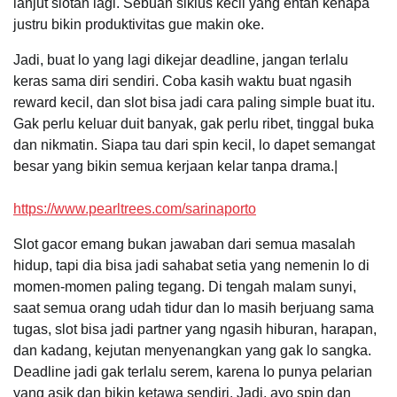
lanjut slotan lagi. Sebuah siklus kecil yang entah kenapa
justru bikin produktivitas gue makin oke.
Jadi, buat lo yang lagi dikejar deadline, jangan terlalu
keras sama diri sendiri. Coba kasih waktu buat ngasih
reward kecil, dan slot bisa jadi cara paling simple buat itu.
Gak perlu keluar duit banyak, gak perlu ribet, tinggal buka
dan nikmatin. Siapa tau dari spin kecil, lo dapet semangat
besar yang bikin semua kerjaan kelar tanpa drama.|
https://www.pearltrees.com/sarinaporto
Slot gacor emang bukan jawaban dari semua masalah
hidup, tapi dia bisa jadi sahabat setia yang nemenin lo di
momen-momen paling tegang. Di tengah malam sunyi,
saat semua orang udah tidur dan lo masih berjuang sama
tugas, slot bisa jadi partner yang ngasih hiburan, harapan,
dan kadang, kejutan menyenangkan yang gak lo sangka.
Deadline jadi gak terlalu serem, karena lo punya pelarian
yang asik dan bikin ketawa sendiri. Jadi, ayo spin dan