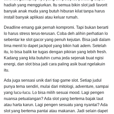
hadiah yang menggiurkan. Itu semua bikin slot jadi favorit
banyak anak muda yang butuh hiburan kilat tanpa harus
install banyak aplikasi atau keluar rumah.
Deadline emang gak pernah kompromi. Tapi bukan berarti
lo harus stress terus-terusan. Coba deh alihin perhatian lo
sebentar ke slot gacor yang penuh kejutan. Bisa jadi dalam
lima menit lo dapet jackpot yang bikin hati adem. Setelah
itu, lo bisa balik ke tugas dengan pikiran yang lebih fresh.
Kadang yang kita butuhin cuma jeda sejenak buat ngisi
energi, dan slot bisa jadi cara paling asik buat ngelakuin
itu.
Ada juga sensasi unik dari tiap game slot. Setiap judul
punya tema sendiri, mulai dari mitologi, adventure, sampai
yang lucu-lucu. Lo bisa milih sesuai mood. Lagi pengen
nuansa petualangan? Ada slot yang bertema bajak laut
atau harta karun. Lagi pengen sesuatu yang nyantai? Ada
slot yang bertema pantai atau makanan. Jadi selain dapet