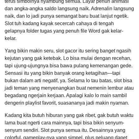
terus simbolnya nyambung semua. Layar penuh animasi
dan angka-angka saldo langsung naik. Adrenalin langsung
naik, dan lo jadi punya semangat baru buat lanjut ngetik.
Slot tuh kadang kayak secercah cahaya di tengah
gelapnya folder tugas yang penuh file Word gak kelar-
kelar.
Yang bikin makin seru, slot gacor itu sering banget ngasih
kejutan yang gak ketebak. Lo bisa mulai dengan recehan,
tapi ujung-ujungnya bisa bawa pulang kemenangan gede.
Sensasi itu yang bikin banyak orang ketagihan—tapi
bukan dalam arti negatif, ya. Selama lo tau batas, slot bisa
jadi teman yang menyenangkan buat nemenin lembur atau
begadang ngerjain kerjaan. Apalagi kalo lo main sambil
dengerin playlist favorit, suasananya jadi makin nyaman.
Kadang kita butuh hiburan yang gak ribet, gak butuh waktu
lama buat ngerti cara mainnya, tapi bisa bikin senyum-
senyum sendiri. Slot punya semua itu. Desainnya yang
colorful, gameplay-nya yang simpel, plus peluang dapet