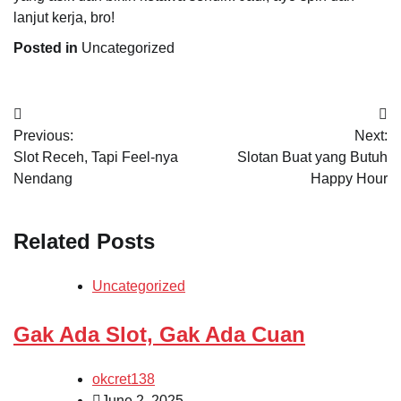
lanjut kerja, bro!
Posted in
Uncategorized
Post
Previous:
Next:
navigation
Slot Receh, Tapi Feel-nya
Slotan Buat yang Butuh
Nendang
Happy Hour
Related Posts
Uncategorized
Gak Ada Slot, Gak Ada Cuan
okcret138
June 2, 2025