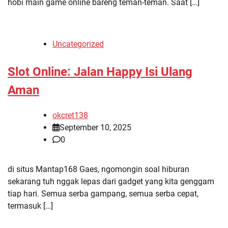
hobi main game online bareng teman-teman. Saat […]
Uncategorized
Slot Online: Jalan Happy Isi Ulang
Aman
okcret138
September 10, 2025
0
di situs Mantap168 Gaes, ngomongin soal hiburan
sekarang tuh nggak lepas dari gadget yang kita genggam
tiap hari. Semua serba gampang, semua serba cepat,
termasuk […]