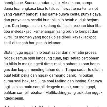
handphone. Suasana hutan ajaib, Mesir kuno, sampe
dunia luar angkasa bisa lo telusuri lewat tema-tema slot
yang variatif banget. Tiap game punya cerita, punya gaya,
dan punya cara sendiri buat bikin lo betah duduk berjam-
jam. Dan jangan salah, kadang dari spin recehan bisa tiba-
tiba meledak jadi kemenangan yang bikin lo lompat dari
kursi. Itu momen yang nggak bisa dibeli, kayak jackpot
kecil di tengah hari penuh tekanan.
Slotan juga ngajarin lo buat sabar dan nikmatin proses.
Nggak semua spin langsung cuan, tapi setiap percobaan
itu bikin lo makin ngerti ritme, makin paham kapan harus
gas dan kapan mending tahan dulu. Tanpa sadar, lo dilatih
buat lebih peka dan nggak gampang panik. Ini bukan
cuma soal hoki, tapi juga soal feeling dan insting. Serunya
lagi, lo bisa main sambil dengerin musik, sambil ngopi,
bahkan sambil rebahan. Multitasking yang asik dan nggak
ngebosenin.