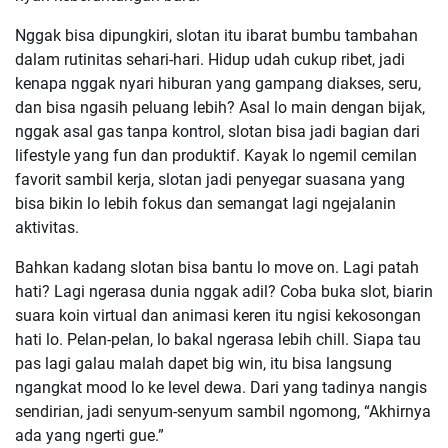
Nggak bisa dipungkiri, slotan itu ibarat bumbu tambahan
dalam rutinitas sehari-hari. Hidup udah cukup ribet, jadi
kenapa nggak nyari hiburan yang gampang diakses, seru,
dan bisa ngasih peluang lebih? Asal lo main dengan bijak,
nggak asal gas tanpa kontrol, slotan bisa jadi bagian dari
lifestyle yang fun dan produktif. Kayak lo ngemil cemilan
favorit sambil kerja, slotan jadi penyegar suasana yang
bisa bikin lo lebih fokus dan semangat lagi ngejalanin
aktivitas.
Bahkan kadang slotan bisa bantu lo move on. Lagi patah
hati? Lagi ngerasa dunia nggak adil? Coba buka slot, biarin
suara koin virtual dan animasi keren itu ngisi kekosongan
hati lo. Pelan-pelan, lo bakal ngerasa lebih chill. Siapa tau
pas lagi galau malah dapet big win, itu bisa langsung
ngangkat mood lo ke level dewa. Dari yang tadinya nangis
sendirian, jadi senyum-senyum sambil ngomong, “Akhirnya
ada yang ngerti gue.”