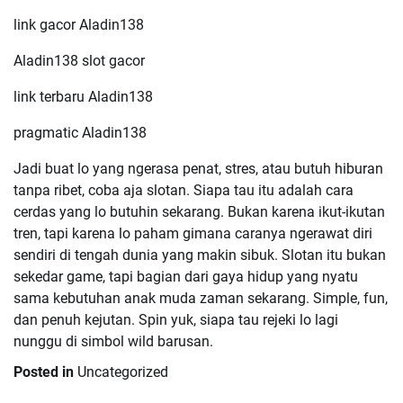
link gacor Aladin138
Aladin138 slot gacor
link terbaru Aladin138
pragmatic Aladin138
Jadi buat lo yang ngerasa penat, stres, atau butuh hiburan
tanpa ribet, coba aja slotan. Siapa tau itu adalah cara
cerdas yang lo butuhin sekarang. Bukan karena ikut-ikutan
tren, tapi karena lo paham gimana caranya ngerawat diri
sendiri di tengah dunia yang makin sibuk. Slotan itu bukan
sekedar game, tapi bagian dari gaya hidup yang nyatu
sama kebutuhan anak muda zaman sekarang. Simple, fun,
dan penuh kejutan. Spin yuk, siapa tau rejeki lo lagi
nunggu di simbol wild barusan.
Posted in
Uncategorized