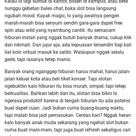
Kalau lo lagi suntuk di kantor, bosen di kampus, atau bete
nunggu gebetan bales chat, buka slot bisa langsung
ngubah mood. Kayak magic, lo yang awalnya pengen
marah-marah bisa senyum sendiri gara-gara dapet free
spin atau wild yang nyambung cantik. Itu semacam
hiburan instan yang nggak butuh banyak drama, cukup klik
dan nikmati. Dan jujur aja, ada kepuasan tersendiri tiap kali
liat koin virtual masuk ke saldo. Walaupun nggak selalu
gede, tapi rasanya tetep manis.
Banyak orang nganggep hiburan harus mahal, harus jalan-
jalan keluar kota atau beli tiket konser. Tapi slotan
ngebuktiin kalo hiburan itu bisa murah, simpel, tapi tetep
berkualitas. Bahkan lebih dari itu, slotan bisa bikin lo
ngerasa produktif karena di tengah hiburan itu ada potensi
buat dapet cuan. Jadi bukan cuma buang-buang waktu,
tapi malah bisa jadi pemasukan. Cerdas kan? Nggak heran
kalo banyak anak muda sekarang yang ngeliat slot bukan
cuma buat main-main, tapi juga buat refresh sekaligus cari