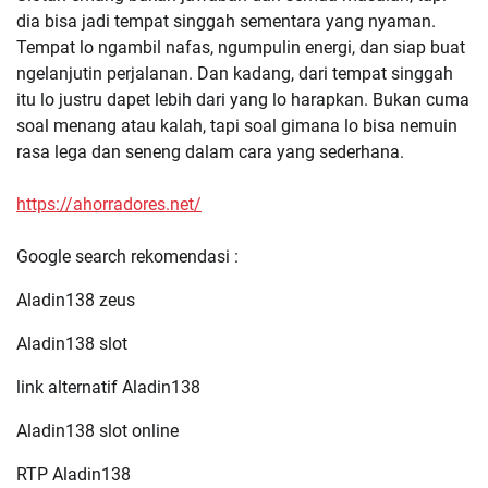
dia bisa jadi tempat singgah sementara yang nyaman.
Tempat lo ngambil nafas, ngumpulin energi, dan siap buat
ngelanjutin perjalanan. Dan kadang, dari tempat singgah
itu lo justru dapet lebih dari yang lo harapkan. Bukan cuma
soal menang atau kalah, tapi soal gimana lo bisa nemuin
rasa lega dan seneng dalam cara yang sederhana.
https://ahorradores.net/
Google search rekomendasi :
Aladin138 zeus
Aladin138 slot
link alternatif Aladin138
Aladin138 slot online
RTP Aladin138