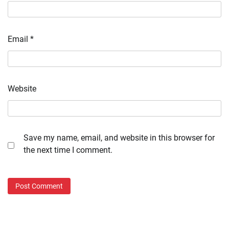
Email
*
Website
Save my name, email, and website in this browser for
the next time I comment.