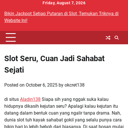
Skip
Friday, August 7, 2026
to
Bikin Jackpot Setiap Putaran di Slot, Temukan Triknya di
content
Website Ini!
Slot Seru, Cuan Jadi Sahabat
Sejati
Posted on
October 6, 2025
by
okcret138
di situs
Aladin138
Siapa sih yang nggak suka kalau
hidupnya dikasih kejutan seru? Apalagi kalau kejutan itu
datang dalam bentuk cuan yang ngalir tanpa drama. Nah,
dunia slot tuh kayak sahabat gokil yang selalu punya cara
bikin hari lo lebih heboh dari biasanya. Di saat bosan mulai