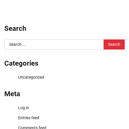
Search
Search
for:
Categories
Uncategorized
Meta
Log in
Entries feed
Comments feed