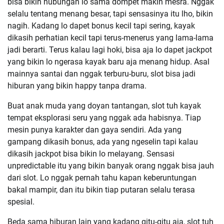
bisa bikin hubungan lo sama dompet makin mesra. Nggak
selalu tentang menang besar, tapi sensasinya itu lho, bikin
nagih. Kadang lo dapet bonus kecil tapi sering, kayak
dikasih perhatian kecil tapi terus-menerus yang lama-lama
jadi berarti. Terus kalau lagi hoki, bisa aja lo dapet jackpot
yang bikin lo ngerasa kayak baru aja menang hidup. Asal
mainnya santai dan nggak terburu-buru, slot bisa jadi
hiburan yang bikin happy tanpa drama.
Buat anak muda yang doyan tantangan, slot tuh kayak
tempat eksplorasi seru yang nggak ada habisnya. Tiap
mesin punya karakter dan gaya sendiri. Ada yang
gampang dikasih bonus, ada yang ngeselin tapi kalau
dikasih jackpot bisa bikin lo melayang. Sensasi
unpredictable itu yang bikin banyak orang nggak bisa jauh
dari slot. Lo nggak pernah tahu kapan keberuntungan
bakal mampir, dan itu bikin tiap putaran selalu terasa
spesial.
Beda sama hiburan lain yang kadang gitu-gitu aja, slot tuh