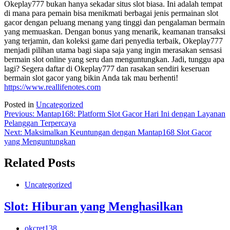
Okeplay777 bukan hanya sekadar situs slot biasa. Ini adalah tempat
di mana para pemain bisa menikmati berbagai jenis permainan slot
gacor dengan peluang menang yang tinggi dan pengalaman bermain
yang memuaskan. Dengan bonus yang menarik, keamanan transaksi
yang terjamin, dan koleksi game dari penyedia terbaik, Okeplay777
menjadi pilihan utama bagi siapa saja yang ingin merasakan sensasi
bermain slot online yang seru dan menguntungkan. Jadi, tunggu apa
lagi? Segera daftar di Okeplay777 dan rasakan sendiri keseruan
bermain slot gacor yang bikin Anda tak mau berhenti!
https://www.reallifenotes.com
Posted in
Uncategorized
Post
Previous:
Mantap168: Platform Slot Gacor Hari Ini dengan Layanan
Pelanggan Terpercaya
navigation
Next:
Maksimalkan Keuntungan dengan Mantap168 Slot Gacor
yang Menguntungkan
Related Posts
Uncategorized
Slot: Hiburan yang Menghasilkan
okcret138