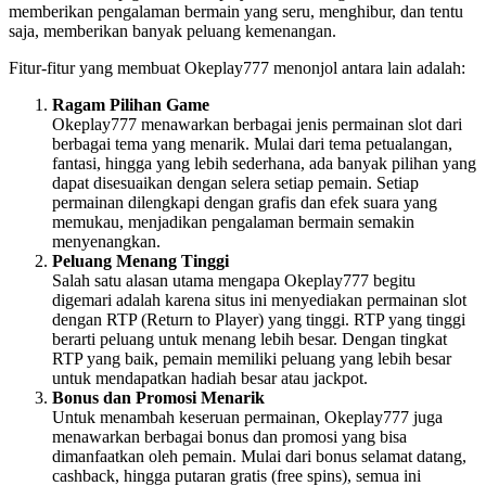
memberikan pengalaman bermain yang seru, menghibur, dan tentu
saja, memberikan banyak peluang kemenangan.
Fitur-fitur yang membuat Okeplay777 menonjol antara lain adalah:
Ragam Pilihan Game
Okeplay777 menawarkan berbagai jenis permainan slot dari
berbagai tema yang menarik. Mulai dari tema petualangan,
fantasi, hingga yang lebih sederhana, ada banyak pilihan yang
dapat disesuaikan dengan selera setiap pemain. Setiap
permainan dilengkapi dengan grafis dan efek suara yang
memukau, menjadikan pengalaman bermain semakin
menyenangkan.
Peluang Menang Tinggi
Salah satu alasan utama mengapa Okeplay777 begitu
digemari adalah karena situs ini menyediakan permainan slot
dengan RTP (Return to Player) yang tinggi. RTP yang tinggi
berarti peluang untuk menang lebih besar. Dengan tingkat
RTP yang baik, pemain memiliki peluang yang lebih besar
untuk mendapatkan hadiah besar atau jackpot.
Bonus dan Promosi Menarik
Untuk menambah keseruan permainan, Okeplay777 juga
menawarkan berbagai bonus dan promosi yang bisa
dimanfaatkan oleh pemain. Mulai dari bonus selamat datang,
cashback, hingga putaran gratis (free spins), semua ini