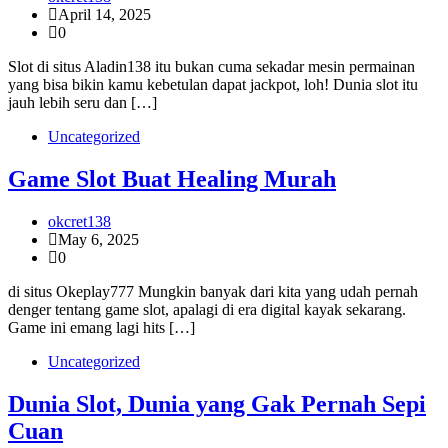
April 14, 2025
0
Slot di situs Aladin138 itu bukan cuma sekadar mesin permainan
yang bisa bikin kamu kebetulan dapat jackpot, loh! Dunia slot itu
jauh lebih seru dan […]
Uncategorized
Game Slot Buat Healing Murah
okcret138
May 6, 2025
0
di situs Okeplay777 Mungkin banyak dari kita yang udah pernah
denger tentang game slot, apalagi di era digital kayak sekarang.
Game ini emang lagi hits […]
Uncategorized
Dunia Slot, Dunia yang Gak Pernah Sepi
Cuan