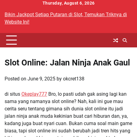
Skip
Thursday, August 6, 2026
to
Bikin Jackpot Setiap Putaran di Slot, Temukan Triknya di
content
Website Ini!
Slot Online: Jalan Ninja Anak Gaul
Posted on
June 9, 2025
by
okcret138
di situs
Okeplay777
Bro, lo pasti udah gak asing lagi kan
sama yang namanya slot online? Nah, kali ini gue mau
cerita seru tentang gimana sih dunia slot online itu jadi
jalan ninja anak muda kekinian buat cari hiburan dan, ya,
kadang juga buat nyari cuan. Bukan cuma soal main game
biasa, tapi slot online ini sudah berubah jadi tren hits yang