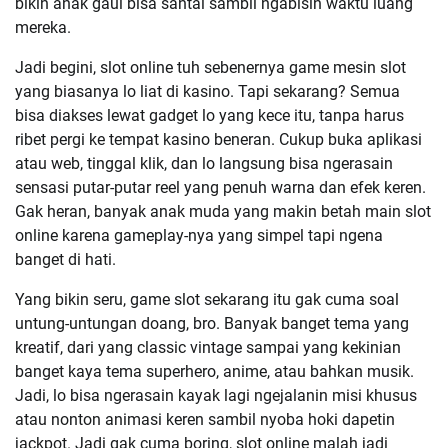
bikin anak gaul bisa santai sambil ngabisin waktu luang
mereka.
Jadi begini, slot online tuh sebenernya game mesin slot
yang biasanya lo liat di kasino. Tapi sekarang? Semua
bisa diakses lewat gadget lo yang kece itu, tanpa harus
ribet pergi ke tempat kasino beneran. Cukup buka aplikasi
atau web, tinggal klik, dan lo langsung bisa ngerasain
sensasi putar-putar reel yang penuh warna dan efek keren.
Gak heran, banyak anak muda yang makin betah main slot
online karena gameplay-nya yang simpel tapi ngena
banget di hati.
Yang bikin seru, game slot sekarang itu gak cuma soal
untung-untungan doang, bro. Banyak banget tema yang
kreatif, dari yang classic vintage sampai yang kekinian
banget kaya tema superhero, anime, atau bahkan musik.
Jadi, lo bisa ngerasain kayak lagi ngejalanin misi khusus
atau nonton animasi keren sambil nyoba hoki dapetin
jackpot. Jadi gak cuma boring, slot online malah jadi