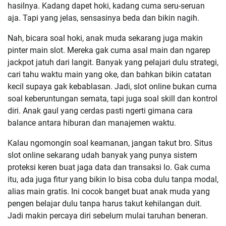
hasilnya. Kadang dapet hoki, kadang cuma seru-seruan
aja. Tapi yang jelas, sensasinya beda dan bikin nagih.
Nah, bicara soal hoki, anak muda sekarang juga makin
pinter main slot. Mereka gak cuma asal main dan ngarep
jackpot jatuh dari langit. Banyak yang pelajari dulu strategi,
cari tahu waktu main yang oke, dan bahkan bikin catatan
kecil supaya gak kebablasan. Jadi, slot online bukan cuma
soal keberuntungan semata, tapi juga soal skill dan kontrol
diri. Anak gaul yang cerdas pasti ngerti gimana cara
balance antara hiburan dan manajemen waktu.
Kalau ngomongin soal keamanan, jangan takut bro. Situs
slot online sekarang udah banyak yang punya sistem
proteksi keren buat jaga data dan transaksi lo. Gak cuma
itu, ada juga fitur yang bikin lo bisa coba dulu tanpa modal,
alias main gratis. Ini cocok banget buat anak muda yang
pengen belajar dulu tanpa harus takut kehilangan duit.
Jadi makin percaya diri sebelum mulai taruhan beneran.