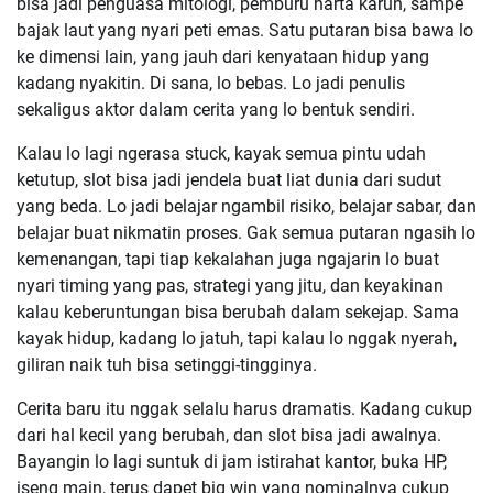
bisa jadi penguasa mitologi, pemburu harta karun, sampe
bajak laut yang nyari peti emas. Satu putaran bisa bawa lo
ke dimensi lain, yang jauh dari kenyataan hidup yang
kadang nyakitin. Di sana, lo bebas. Lo jadi penulis
sekaligus aktor dalam cerita yang lo bentuk sendiri.
Kalau lo lagi ngerasa stuck, kayak semua pintu udah
ketutup, slot bisa jadi jendela buat liat dunia dari sudut
yang beda. Lo jadi belajar ngambil risiko, belajar sabar, dan
belajar buat nikmatin proses. Gak semua putaran ngasih lo
kemenangan, tapi tiap kekalahan juga ngajarin lo buat
nyari timing yang pas, strategi yang jitu, dan keyakinan
kalau keberuntungan bisa berubah dalam sekejap. Sama
kayak hidup, kadang lo jatuh, tapi kalau lo nggak nyerah,
giliran naik tuh bisa setinggi-tingginya.
Cerita baru itu nggak selalu harus dramatis. Kadang cukup
dari hal kecil yang berubah, dan slot bisa jadi awalnya.
Bayangin lo lagi suntuk di jam istirahat kantor, buka HP,
iseng main, terus dapet big win yang nominalnya cukup