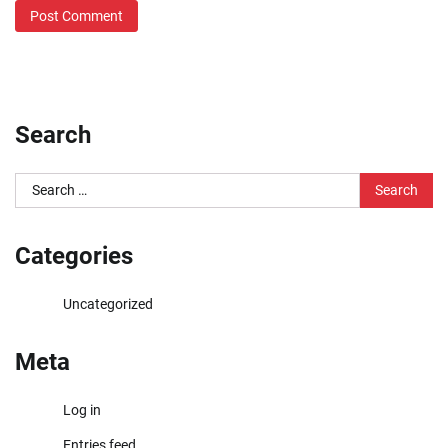
Search
Search
for:
Categories
Uncategorized
Meta
Log in
Entries feed