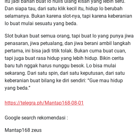
itu jadi bahan buat lo nulis ulang kisah yang lebih seru.
Dan siapa tau, dari satu klik kecil itu, hidup lo berubah
selamanya. Bukan karena slot-nya, tapi karena keberanian
lo buat mulai sesuatu yang beda.
Slot bukan buat semua orang, tapi buat lo yang punya jiwa
penasaran, jiwa petualang, dan jiwa berani ambil langkah
pertama, ini bisa jadi titik tolak. Bukan cuma buat cuan,
tapi juga buat rasa hidup yang lebih hidup. Bikin cerita
baru tuh nggak harus nunggu besok. Lo bisa mulai
sekarang. Dari satu spin, dari satu keputusan, dari satu
keberanian buat bilang ke diri sendiri: “Gue mau hidup
yang beda.”
https://telegra.ph/Mantap168-08-01
Google search rekomendasi :
Mantap168 zeus