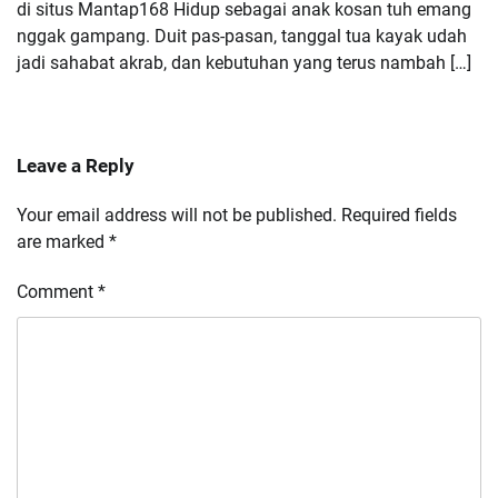
di situs Mantap168 Hidup sebagai anak kosan tuh emang
nggak gampang. Duit pas-pasan, tanggal tua kayak udah
jadi sahabat akrab, dan kebutuhan yang terus nambah […]
Leave a Reply
Your email address will not be published.
Required fields
are marked
*
Comment
*