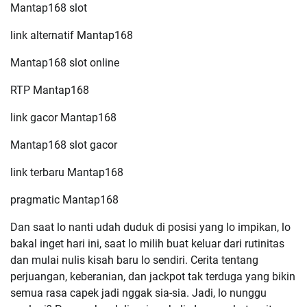
Mantap168 slot
link alternatif Mantap168
Mantap168 slot online
RTP Mantap168
link gacor Mantap168
Mantap168 slot gacor
link terbaru Mantap168
pragmatic Mantap168
Dan saat lo nanti udah duduk di posisi yang lo impikan, lo
bakal inget hari ini, saat lo milih buat keluar dari rutinitas
dan mulai nulis kisah baru lo sendiri. Cerita tentang
perjuangan, keberanian, dan jackpot tak terduga yang bikin
semua rasa capek jadi nggak sia-sia. Jadi, lo nunggu