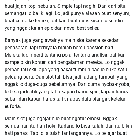
buat jajan kopi sebulan. Simple tapi nagih. Dan dari situ,
semangat lo balik lagi. Lo jadi punya alasan buat senyum,
buat cerita ke temen, bahkan buat nulis kisah lo sendiri
yang nggak kalah epic dari novel best seller.
Banyak juga yang awalnya main slot karena sekedar
penasaran, tapi ternyata malah nemu passion baru.
Mereka jadi ngerti tentang pola, tentang analisa, bahkan
sampe bikin konten dari pengalaman mereka. Lo nggak
pernah tau skill apa yang bakal tumbuh pas lo buka satu
peluang baru. Dan slot tuh bisa jadi ladang tumbuh yang
nggak lo duga-duga sebelumnya. Dari cuma nyoba-nyoba,
lo bisa jadi ahli yang tahu kapan harus spin, kapan harus
sabar, dan kapan harus tarik napas dulu biar gak ketelan
euforia.
Main slot juga ngajarin lo buat ngatur emosi. Nggak
semua hari itu hari hoki. Kadang lo bisa kalah, dan itu bikin
hati panas. Tapi di situlah tantangannya. Lo belajar buat