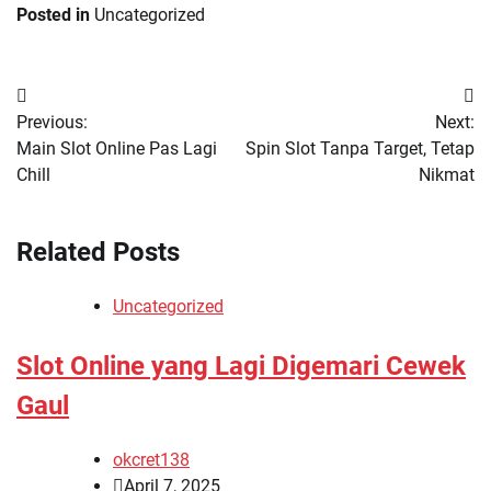
Posted in
Uncategorized
Post
Previous:
Next:
navigation
Main Slot Online Pas Lagi
Spin Slot Tanpa Target, Tetap
Chill
Nikmat
Related Posts
Uncategorized
Slot Online yang Lagi Digemari Cewek
Gaul
okcret138
April 7, 2025