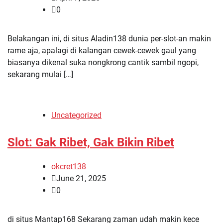
0
Belakangan ini, di situs Aladin138 dunia per-slot-an makin
rame aja, apalagi di kalangan cewek-cewek gaul yang
biasanya dikenal suka nongkrong cantik sambil ngopi,
sekarang mulai […]
Uncategorized
Slot: Gak Ribet, Gak Bikin Ribet
okcret138
June 21, 2025
0
di situs Mantap168 Sekarang zaman udah makin kece