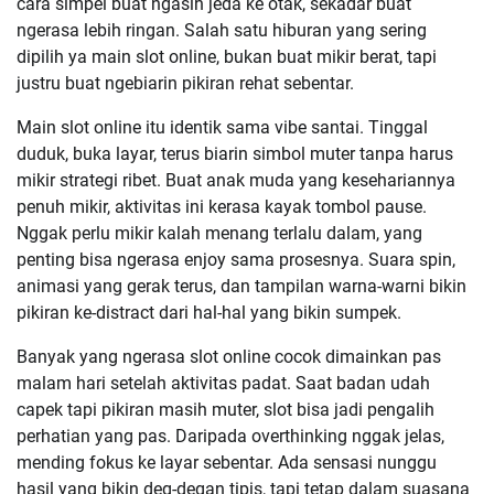
cara simpel buat ngasih jeda ke otak, sekadar buat
ngerasa lebih ringan. Salah satu hiburan yang sering
dipilih ya main slot online, bukan buat mikir berat, tapi
justru buat ngebiarin pikiran rehat sebentar.
Main slot online itu identik sama vibe santai. Tinggal
duduk, buka layar, terus biarin simbol muter tanpa harus
mikir strategi ribet. Buat anak muda yang kesehariannya
penuh mikir, aktivitas ini kerasa kayak tombol pause.
Nggak perlu mikir kalah menang terlalu dalam, yang
penting bisa ngerasa enjoy sama prosesnya. Suara spin,
animasi yang gerak terus, dan tampilan warna-warni bikin
pikiran ke-distract dari hal-hal yang bikin sumpek.
Banyak yang ngerasa slot online cocok dimainkan pas
malam hari setelah aktivitas padat. Saat badan udah
capek tapi pikiran masih muter, slot bisa jadi pengalih
perhatian yang pas. Daripada overthinking nggak jelas,
mending fokus ke layar sebentar. Ada sensasi nunggu
hasil yang bikin deg-degan tipis, tapi tetap dalam suasana