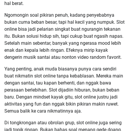
hal berat.
Ngomongin soal pikiran penuh, kadang penyebabnya
bukan cuma beban besar, tapi hal kecil yang numpuk. Slot
online bisa jadi pelarian singkat buat ngurangin tekanan
itu. Bukan solusi hidup sih, tapi cukup buat ngasih napas.
Setelah main sebentar, banyak yang ngerasa mood lebih
enak dan kepala lebih ringan. Efeknya mirip kayak
dengerin musik santai atau nonton video random favorit.
Yang penting, anak muda biasanya punya cara sendiri
buat nikmatin slot online tanpa kebablasan. Mereka main
dengan santai, tau kapan berhenti, dan nggak bawa
perasaan berlebihan. Slot dijadiin hiburan, bukan beban
baru. Dengan mindset kayak gitu, slot online justru jadi
aktivitas yang fun dan nggak bikin pikiran makin ruwet.
Semua balik ke cara nikmatinnya aja.
Di tongkrongan atau obrolan grup, slot online juga sering
jadi topik ringan. Bukan bahas soal menang gede doang,