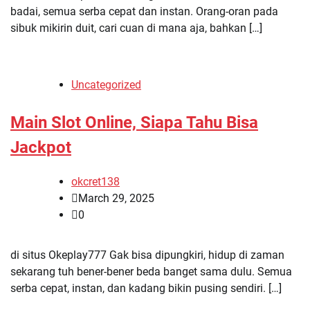
badai, semua serba cepat dan instan. Orang-oran pada
sibuk mikirin duit, cari cuan di mana aja, bahkan […]
Uncategorized
Main Slot Online, Siapa Tahu Bisa
Jackpot
okcret138
March 29, 2025
0
di situs Okeplay777 Gak bisa dipungkiri, hidup di zaman
sekarang tuh bener-bener beda banget sama dulu. Semua
serba cepat, instan, dan kadang bikin pusing sendiri. […]