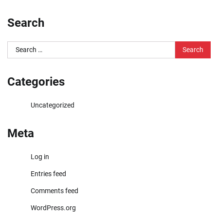
Search
Search
for:
Categories
Uncategorized
Meta
Log in
Entries feed
Comments feed
WordPress.org